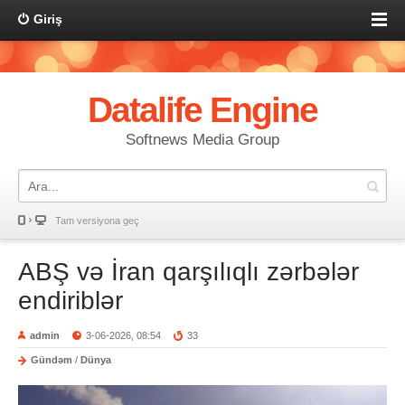
Giriş
Datalife Engine
Softnews Media Group
Tam versiyona geç
ABŞ və İran qarşılıqlı zərbələr
endiriblər
admin
3-06-2026, 08:54
33
Gündəm
/
Dünya