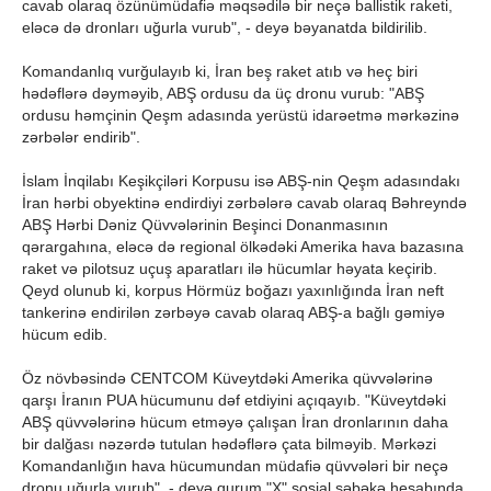
cavab olaraq özünümüdafiə məqsədilə bir neçə ballistik raketi,
eləcə də dronları uğurla vurub", - deyə bəyanatda bildirilib.
Komandanlıq vurğulayıb ki, İran beş raket atıb və heç biri
hədəflərə dəyməyib, ABŞ ordusu da üç dronu vurub: "ABŞ
ordusu həmçinin Qeşm adasında yerüstü idarəetmə mərkəzinə
zərbələr endirib".
İslam İnqilabı Keşikçiləri Korpusu isə ABŞ-nin Qeşm adasındakı
İran hərbi obyektinə endirdiyi zərbələrə cavab olaraq Bəhreyndə
ABŞ Hərbi Dəniz Qüvvələrinin Beşinci Donanmasının
qərargahına, eləcə də regional ölkədəki Amerika hava bazasına
raket və pilotsuz uçuş aparatları ilə hücumlar həyata keçirib.
Qeyd olunub ki, korpus Hörmüz boğazı yaxınlığında İran neft
tankerinə endirilən zərbəyə cavab olaraq ABŞ-a bağlı gəmiyə
hücum edib.
Öz növbəsində CENTCOM Küveytdəki Amerika qüvvələrinə
qarşı İranın PUA hücumunu dəf etdiyini açıqayıb. "Küveytdəki
ABŞ qüvvələrinə hücum etməyə çalışan İran dronlarının daha
bir dalğası nəzərdə tutulan hədəflərə çata bilməyib. Mərkəzi
Komandanlığın hava hücumundan müdafiə qüvvələri bir neçə
dronu uğurla vurub", - deyə qurum "X" sosial şəbəkə hesabında