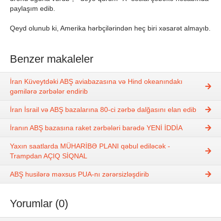
paylaşım edib.
Qeyd olunub ki, Amerika hərbçilərindən heç biri xəsarət almayıb.
Benzer makaleler
İran Küveytdəki ABŞ aviabazasına və Hind okeanındakı
gəmilərə zərbələr endirib
İran İsrail və ABŞ bazalarına 80-ci zərbə dalğasını elan edib
İranın ABŞ bazasına raket zərbələri barədə YENİ İDDİA
Yaxın saatlarda MÜHARİBƏ PLANI qəbul ediləcək -
Trampdan AÇIQ SİQNAL
ABŞ husilərə məxsus PUA-nı zərərsizləşdirib
Yorumlar (0)