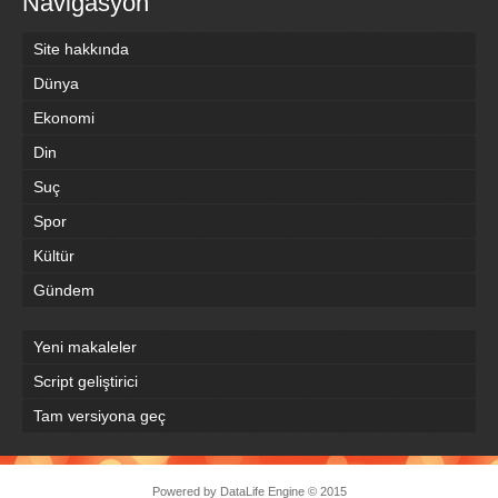
Navigasyon
Site hakkında
Dünya
Ekonomi
Din
Suç
Spor
Kültür
Gündem
Yeni makaleler
Script geliştirici
Tam versiyona geç
Powered by
DataLife Engine
© 2015