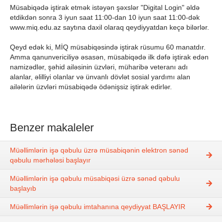
Müsabiqədə iştirak etmək istəyən şəxslər "Digital Login" əldə
etdikdən sonra 3 iyun saat 11:00-dan 10 iyun saat 11:00-dək
www.miq.edu.az saytına daxil olaraq qeydiyyatdan keçə bilərlər.
Qeyd edək ki, MİQ müsabiqəsində iştirak rüsumu 60 manatdır.
Amma qanunvericiliyə əsasən, müsabiqədə ilk dəfə iştirak edən
namizədlər, şəhid ailəsinin üzvləri, müharibə veteranı adı
alanlar, əlilliyi olanlar və ünvanlı dövlət sosial yardımı alan
ailələrin üzvləri müsabiqədə ödənişsiz iştirak edirlər.
Benzer makaleler
Müəllimlərin işə qəbulu üzrə müsabiqənin elektron sənəd
qəbulu mərhələsi başlayır
Müəllimlərin işə qəbulu müsabiqəsi üzrə sənəd qəbulu
başlayıb
Müəllimlərin işə qəbulu imtahanına qeydiyyat BAŞLAYIR