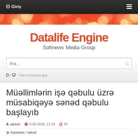
Giriş
Datalife Engine
Softnews Media Group
Tam versiyona geç
Müəllimlərin işə qəbulu üzrə
müsabiqəyə sənəd qəbulu
başlayıb
admin
3-06-2026, 11:24
43
Gündəm
/
tehsil