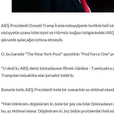
ABŞ Prezidenti Donald Tramp İranla münaqişənin tezliklə həll olun
vəziyyətin uzana biləcəyini və Hörmüz boğazı bölgəsindəki ABŞ 
qüvvədə qalacağını istisna etməyib.
O, bu barədə "The New York Post" qəzetinin "Pod Force One" p
"O dedi ki, ABŞ dəniz blokadasının Əmək Gününə - 7 sentyabra q
Trampdan müsahibə alan jurnalist bildirib.
Bununla belə, ABŞ Prezidenti belə bir ssenarinin az ehtimal olun
"Mən bilmirəm, düşünürəm ki, belə bir şey ola bilər (blokadanın
bu, az ehtimal olunur. Düşünürəm ki, biz bütün problemləri həll e