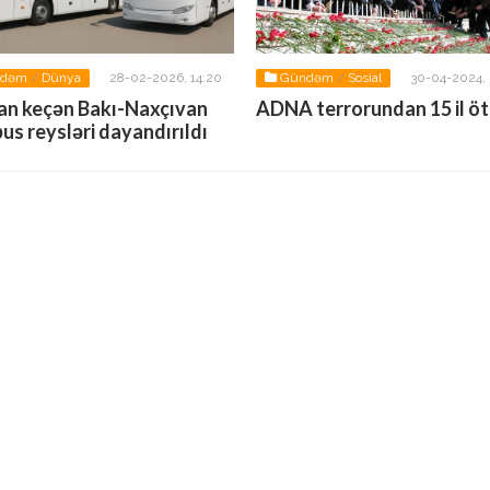
ndəm
/
Dünya
28-02-2026, 14:20
Gündəm
/
Sosial
30-04-2024, 
0
an keçən Bakı-Naxçıvan
ADNA terrorundan 15 il ötü
us reysləri dayandırıldı