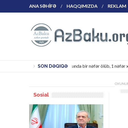
ANA SƏHİFƏ
HAQQIMIZDA
REKLAM
Hacıqabulda yol qəzasında bir nəfər ölüb, 1 nəfər xəsar
SON DƏQIQƏ
OXUNUB
Sosial