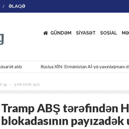
ƏLAQƏ
GÜNDƏM
SİYASƏT
SOSİAL
MƏ
ət alıb
Rusiya XİN: Ermənistan Aİ-yə yaxınlaşmanı divers
: 34
-
3-06-2026, 15:11
Tramp ABŞ tərəfindən 
blokadasının payızadək 