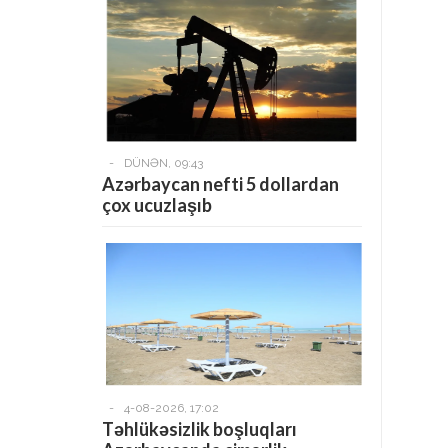
-
DÜNƏN, 09:43
Azərbaycan nefti 5 dollardan
çox ucuzlaşıb
-
4-08-2026, 17:02
Təhlükəsizlik boşluqları