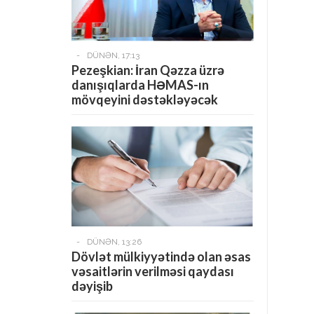
-
DÜNƏN, 17:13
Pezeşkian: İran Qəzza üzrə
danışıqlarda HƏMAS-ın
mövqeyini dəstəkləyəcək
-
DÜNƏN, 13:26
Dövlət mülkiyyətində olan əsas
vəsaitlərin verilməsi qaydası
dəyişib