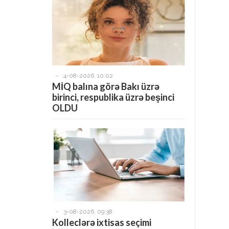
-
4-08-2026, 10:02
MİQ balına görə Bakı üzrə
birinci, respublika üzrə beşinci
OLDU
-
3-08-2026, 09:38
Kolleclərə ixtisas seçimi