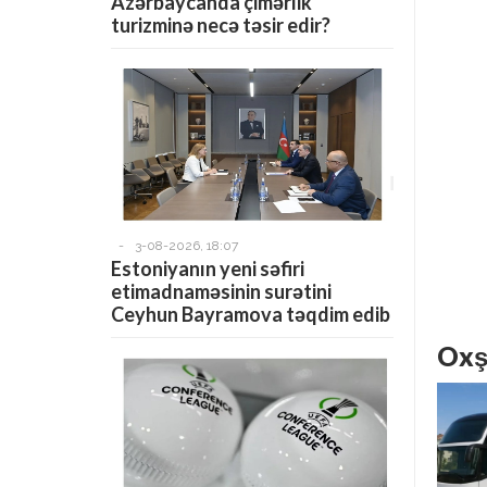
Azərbaycanda çimərlik
turizminə necə təsir edir?
-
3-08-2026, 18:07
Estoniyanın yeni səfiri
etimadnaməsinin surətini
Ceyhun Bayramova təqdim edib
Oxş