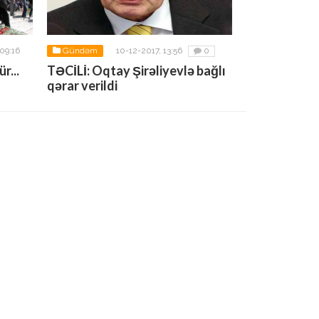
09:16
Gündəm
10-12-2017, 13:56
0
r...
TƏCİLİ: Oqtay Şirəliyevlə bağlı
qərar verildi