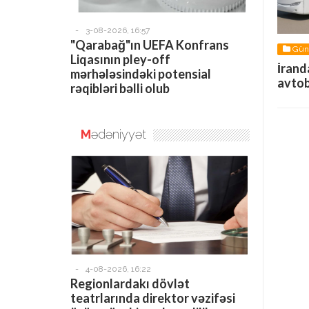
-
3-08-2026, 16:57
"Qarabağ"ın UEFA Konfrans
Gü
Liqasının pley-off
0
İrand
mərhələsindəki potensial
avtob
rəqibləri bəlli olub
M
ədəniyyət
-
4-08-2026, 16:22
Regionlardakı dövlət
teatrlarında direktor vəzifəsi