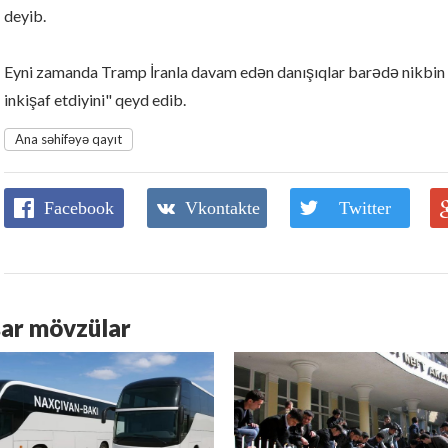
deyib.
Eyni zamanda Tramp İranla davam edən danışıqlar barədə nikbin fi
inkişaf etdiyini" qeyd edib.
Ana səhifəyə qayıt
Facebook
Vkontakte
Twitter
ar mövzülar