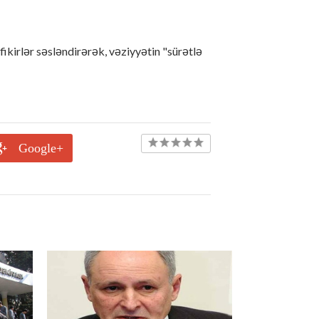
kirlər səsləndirərək, vəziyyətin "sürətlə
Google+