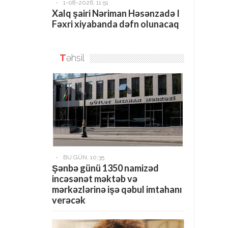
-
1-08-2026, 11:51
Xalq şairi Nəriman Həsənzadə I
Fəxri xiyabanda dəfn olunacaq
T
əhsil
-
BU GÜN, 10:35
Şənbə günü 1350 namizəd
incəsənət məktəb və
mərkəzlərinə işə qəbul imtahanı
verəcək