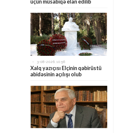
üçün müsabiqə elan edilib
-
3-08-2026, 10:56
Xalq yazıçısı Elçinin qəbirüstü
abidəsinin açılışı olub