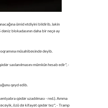
acağına ümid etdiyini bildirib, lakin
dəniz blokadasının daha bir neçə ay
roqramına müsahibəsində deyib.
ədər saxlanılmasını mümkün hesab edir", -
duğunu qeyd edib.
 sentyabra qədər uzadılması - red.). Amma
dəcəyik, özü də kifayət qədər tez", - Tramp