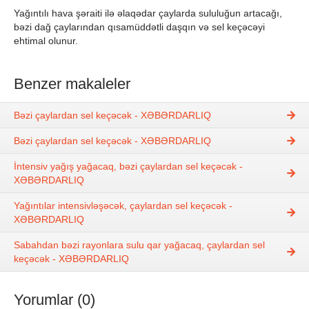
Yağıntılı hava şəraiti ilə əlaqədar çaylarda sululuğun artacağı,
bəzi dağ çaylarından qısamüddətli daşqın və sel keçəcəyi
ehtimal olunur.
Benzer makaleler
Bəzi çaylardan sel keçəcək - XƏBƏRDARLIQ
Bəzi çaylardan sel keçəcək - XƏBƏRDARLIQ
İntensiv yağış yağacaq, bəzi çaylardan sel keçəcək -
XƏBƏRDARLIQ
Yağıntılar intensivləşəcək, çaylardan sel keçəcək -
XƏBƏRDARLIQ
Sabahdan bəzi rayonlara sulu qar yağacaq, çaylardan sel
keçəcək - XƏBƏRDARLIQ
Yorumlar (0)