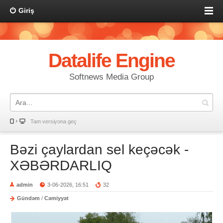
Giriş
Datalife Engine
Softnews Media Group
Tam versiyona geç
Bəzi çaylardan sel keçəcək -
XƏBƏRDARLIQ
admin
3-06-2026, 16:51
32
Gündəm
/
Cəmiyyət