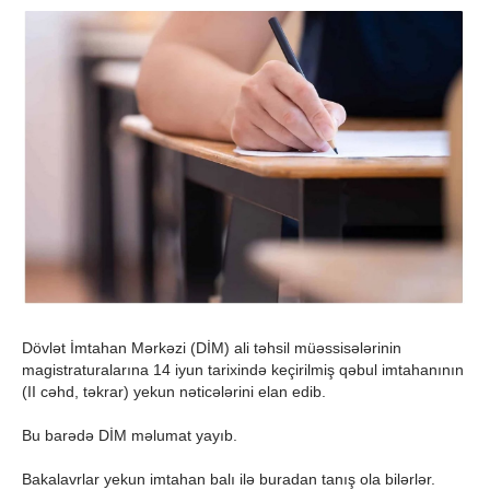
Dövlət İmtahan Mərkəzi (DİM) ali təhsil müəssisələrinin
magistraturalarına 14 iyun tarixində keçirilmiş qəbul imtahanının
(II cəhd, təkrar) yekun nəticələrini elan edib.
Bu barədə DİM məlumat yayıb.
Bakalavrlar yekun imtahan balı ilə buradan tanış ola bilərlər.