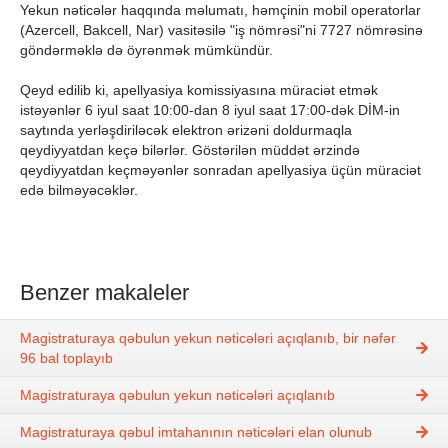
Yekun nəticələr haqqında məlumatı, həmçinin mobil operatorlar
(Azercell, Bakcell, Nar) vasitəsilə "iş nömrəsi"ni 7727 nömrəsinə
göndərməklə də öyrənmək mümkündür.
Qeyd edilib ki, apellyasiya komissiyasına müraciət etmək
istəyənlər 6 iyul saat 10:00-dan 8 iyul saat 17:00-dək DİM-in
saytında yerləşdiriləcək elektron ərizəni doldurmaqla
qeydiyyatdan keçə bilərlər. Göstərilən müddət ərzində
qeydiyyatdan keçməyənlər sonradan apellyasiya üçün müraciət
edə bilməyəcəklər.
Benzer makaleler
Magistraturaya qəbulun yekun nəticələri açıqlanıb, bir nəfər
96 bal toplayıb
Magistraturaya qəbulun yekun nəticələri açıqlanıb
Magistraturaya qəbul imtahanının nəticələri elan olunub