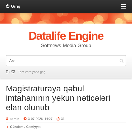
Giriş
Datalife Engine
Softnews Media Group
Tam versiyona geç
Magistraturaya qəbul
imtahanının yekun nəticələri
elan olunub
admin
3-07-2026, 14:27
31
Gündəm
/
Cəmiyyət