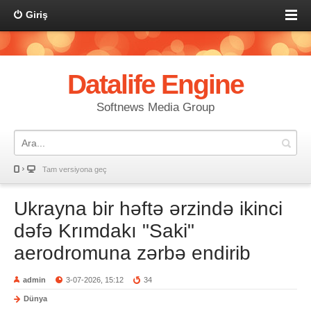
Giriş
Datalife Engine
Softnews Media Group
Tam versiyona geç
Ukrayna bir həftə ərzində ikinci
dəfə Krımdakı "Saki"
aerodromuna zərbə endirib
admin
3-07-2026, 15:12
34
Dünya