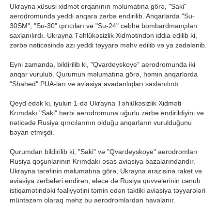
Ukrayna xüsusi xidmət orqanının məlumatına görə, "Saki"
aerodromunda yeddi anqara zərbə endirilib. Anqarlarda "Su-
30SM", "Su-30" qırıcıları və "Su-24" cəbhə bombardmançıları
saxlanılırdı. Ukrayna Təhlükəsizlik Xidmətindən iddia edilib ki,
zərbə nəticəsində azı yeddi təyyarə məhv edilib və ya zədələnib.
Eyni zamanda, bildirilib ki, "Qvardeyskoye" aerodromunda iki
anqar vurulub. Qurumun məlumatına görə, həmin anqarlarda
"Shahed" PUA-ları və aviasiya avadanlıqları saxlanılırdı.
Qeyd edək ki, iyulun 1-də Ukrayna Təhlükəsizlik Xidməti
Krımdakı "Saki" hərbi aerodromuna uğurlu zərbə endirildiyini və
nəticədə Rusiya qırıcılarının olduğu anqarların vurulduğunu
bəyan etmişdi.
Qurumdan bildirilib ki, "Saki" və "Qvardeyskoye" aerodromları
Rusiya qoşunlarının Krımdakı əsas aviasiya bazalarındandır.
Ukrayna tərəfinin məlumatına görə, Ukrayna ərazisinə raket və
aviasiya zərbələri endirən, eləcə də Rusiya qüvvələrinin cənub
istiqamətindəki fəaliyyətini təmin edən taktiki aviasiya təyyarələri
müntəzəm olaraq məhz bu aerodromlardan havalanır.