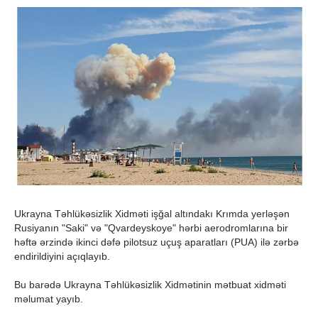
Ukrayna Təhlükəsizlik Xidməti işğal altındakı Krımda yerləşən
Rusiyanın "Saki" və "Qvardeyskoye" hərbi aerodromlarına bir
həftə ərzində ikinci dəfə pilotsuz uçuş aparatları (PUA) ilə zərbə
endirildiyini açıqlayıb.
Bu barədə Ukrayna Təhlükəsizlik Xidmətinin mətbuat xidməti
məlumat yayıb.