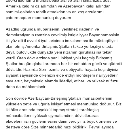
250-ci ildönümü münasibətilə Sizi və Sizin simanızda dost
Amerika xalqını öz adımdan və Azərbaycan xalqı adından
səmimi-qəlbdən təbrik etməkdən və ən xoş arzularımı
çatdırmaqdan məmnunluq duyuram.
Azadlıq uğrunda mübarizənin, yenilməz iradənin və
demokratiyanın rəmzinə çevrilmiş İstiqlaliyyət Bəyannaməsinin
iki yüz əlli il əvvəl 4 iyul tarixində imzalanması ilə müstəqilliyini
elan etmiş Amerika Birləşmiş Ştatları təkcə yerləşdiyi qitədə
deyil, bütövlükdə dünyada yeni nizamın qurulmasına təkan
verdi. Ötən dövr ərzində şanlı inkişaf yolu keçmiş Birləşmiş
Ştatlar bu gün qlobal arenada hər bir cəhətdən güclü və qüdrətli
dövlətdir. Hazırda Sizin əzmlə və qətiyyətlə həyata keçirdiyiniz
siyasət sayəsində ölkənizin əldə etdiyi möhtəşəm nailiyyətlərin
sayı artır, beynəlxalq aləmdə liderliyi, etibarı və yüksək nüfuzu
daha da möhkəmlənir.
Son dövrdə Azərbaycan-Birləşmiş Ştatları münasibətlərinin
yüksələn xətlə və uğurla inkişaf etməsi məmnunluq doğurur. Biz
iki ölkə arasında təşəkkül tapmış strateji tərəfdaşlıq
münasibətlərini yüksək qiymətləndirir, dövlətlərarası
əlaqələrimizin güclənməsinə daim verdiyiniz böyük önəmə və
dəstəyə görə Sizə minnətdarlığımızı bildiririk. Fevral ayında