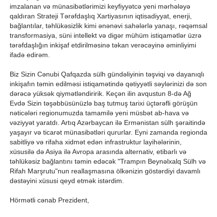
imzalanan və münasibətlərimizi keyfiyyətcə yeni mərhələyə
qaldıran Strateji Tərəfdaşlıq Xartiyasının iqtisadiyyat, enerji,
bağlantılar, təhlükəsizlik kimi ənənəvi sahələrlə yanaşı, rəqəmsal
transformasiya, süni intellekt və digər mühüm istiqamətlər üzrə
tərəfdaşlığın inkişaf etdirilməsinə təkan verəcəyinə əminliyimi
ifadə edirəm.
Biz Sizin Cənubi Qafqazda sülh gündəliyinin təşviqi və dayanıqlı
inkişafın təmin edilməsi istiqamətində qətiyyətli səylərinizi də son
dərəcə yüksək qiymətləndiririk. Keçən ilin avqustun 8-də Ağ
Evdə Sizin təşəbbüsünüzlə baş tutmuş tarixi üçtərəfli görüşün
nəticələri regionumuzda tamamilə yeni müsbət ab-hava və
vəziyyət yaratdı. Artıq Azərbaycan ilə Ermənistan sülh şəraitində
yaşayır və ticarət münasibətləri qururlar. Eyni zamanda regionda
sabitliyə və rifaha xidmət edən infrastruktur layihələrinin,
xüsusilə də Asiya ilə Avropa arasında alternativ, etibarlı və
təhlükəsiz bağlantını təmin edəcək "Trampın Beynəlxalq Sülh və
Rifah Marşrutu"nun reallaşmasına ölkənizin göstərdiyi davamlı
dəstəyini xüsusi qeyd etmək istərdim.
Hörmətli cənab Prezident,