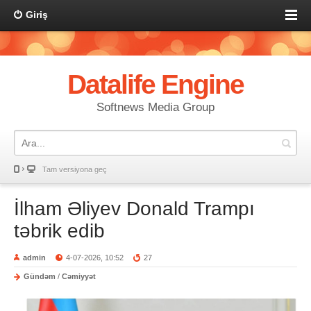
Giriş
Datalife Engine
Softnews Media Group
Tam versiyona geç
İlham Əliyev Donald Trampı
təbrik edib
admin
4-07-2026, 10:52
27
Gündəm
/
Cəmiyyət