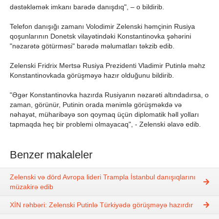
dəstəkləmək imkanı barədə danışdıq", – o bildirib.
Telefon danışığı zamanı Volodimir Zelenski həmçinin Rusiya
qoşunlarının Donetsk vilayətindəki Konstantinovka şəhərini
"nəzarətə götürməsi" barədə məlumatları təkzib edib.
Zelenski Fridrix Mertsə Rusiya Prezidenti Vladimir Putinlə məhz
Konstantinovkada görüşməyə hazır olduğunu bildirib.
"Əgər Konstantinovka hazırda Rusiyanın nəzarəti altındadırsa, o
zaman, görünür, Putinin orada mənimlə görüşməkdə və
nəhayət, müharibəyə son qoymaq üçün diplomatik həll yolları
tapmaqda heç bir problemi olmayacaq", - Zelenski əlavə edib.
Benzer makaleler
Zelenski və dörd Avropa lideri Trampla İstanbul danışıqlarını
müzakirə edib
XİN rəhbəri: Zelenski Putinlə Türkiyədə görüşməyə hazırdır