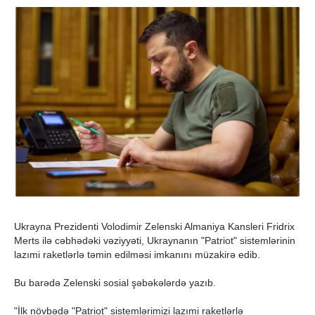
Ukrayna Prezidenti Volodimir Zelenski Almaniya Kansleri Fridrix
Merts ilə cəbhədəki vəziyyəti, Ukraynanın "Patriot" sistemlərinin
lazımi raketlərlə təmin edilməsi imkanını müzakirə edib.
Bu barədə Zelenski sosial şəbəkələrdə yazıb.
"İlk növbədə "Patriot" sistemlərimizi lazımi raketlərlə