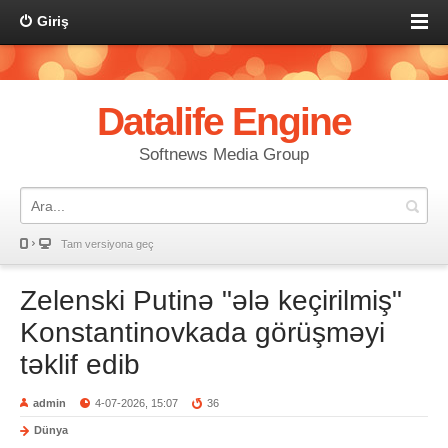
Giriş
Datalife Engine
Softnews Media Group
Tam versiyona geç
Zelenski Putinə "ələ keçirilmiş"
Konstantinovkada görüşməyi
təklif edib
admin
4-07-2026, 15:07
36
Dünya