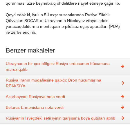
qorunması üzrə beynəlxalq öhdəliklərə riayət etməyə çağırılıb.
Qeyd edək ki, iyulun 5-i axşam saatlarında Rusiya Silahlı
Qüvvələri SOCAR-ın Ukraynanın Nikolayev vilayətindəki
yanacaqdoldurma məntəqəsinə pilotsuz uçuş aparatları (PUA)
ilə zərbə endirib.
Benzer makaleler
Ukraynanın bir çox bölgəsi Rusiya ordusunun hücumuna
məruz qalıb
Rusiya İranın müdafiəsinə qalxdı: Dron hücumlarına
REAKSİYA
Azərbaycan Rusiyaya nota verdi
Belarus Ermənistana nota verdi
Rusiyanın İsveçdəki səfirliyinin qarşısına boya qutuları atılıb