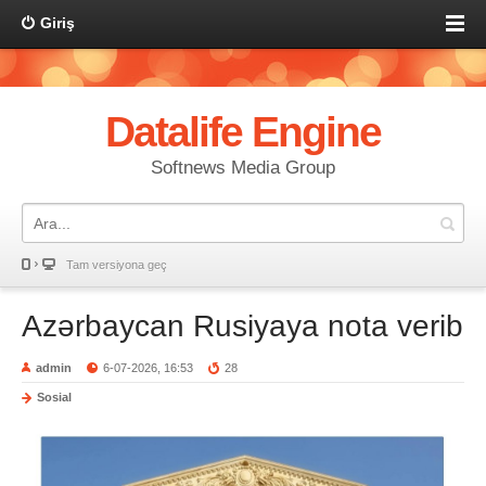
Giriş
Datalife Engine
Softnews Media Group
Tam versiyona geç
Azərbaycan Rusiyaya nota verib
admin
6-07-2026, 16:53
28
Sosial