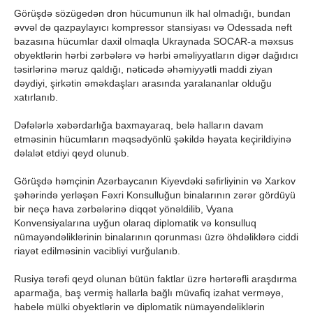
Görüşdə sözügedən dron hücumunun ilk hal olmadığı, bundan
əvvəl də qazpaylayıcı kompressor stansiyası və Odessada neft
bazasına hücumlar daxil olmaqla Ukraynada SOCAR-a məxsus
obyektlərin hərbi zərbələrə və hərbi əməliyyatların digər dağıdıcı
təsirlərinə məruz qaldığı, nəticədə əhəmiyyətli maddi ziyan
dəydiyi, şirkətin əməkdaşları arasında yaralananlar olduğu
xatırlanıb.
Dəfələrlə xəbərdarlığa baxmayaraq, belə halların davam
etməsinin hücumların məqsədyönlü şəkildə həyata keçirildiyinə
dəlalət etdiyi qeyd olunub.
Görüşdə həmçinin Azərbaycanın Kiyevdəki səfirliyinin və Xarkov
şəhərində yerləşən Fəxri Konsulluğun binalarının zərər gördüyü
bir neçə hava zərbələrinə diqqət yönəldilib, Vyana
Konvensiyalarına uyğun olaraq diplomatik və konsulluq
nümayəndəliklərinin binalarının qorunması üzrə öhdəliklərə ciddi
riayət edilməsinin vacibliyi vurğulanıb.
Rusiya tərəfi qeyd olunan bütün faktlar üzrə hərtərəfli araşdırma
aparmağa, baş vermiş hallarla bağlı müvafiq izahat verməyə,
habelə mülki obyektlərin və diplomatik nümayəndəliklərin