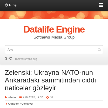
Giriş
Datalife Engine
Softnews Media Group
Tam versiyona geç
Zelenski: Ukrayna NATO-nun
Ankaradakı sammitindən ciddi
nəticələr gözləyir
admin
7-07-2026, 14:52
36
Gündəm
/
Cəmiyyət