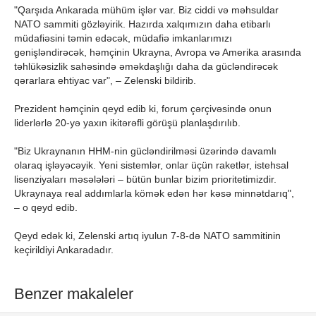
"Qarşıda Ankarada mühüm işlər var. Biz ciddi və məhsuldar
NATO sammiti gözləyirik. Hazırda xalqımızın daha etibarlı
müdafiəsini təmin edəcək, müdafiə imkanlarımızı
genişləndirəcək, həmçinin Ukrayna, Avropa və Amerika arasında
təhlükəsizlik sahəsində əməkdaşlığı daha da gücləndirəcək
qərarlara ehtiyac var", – Zelenski bildirib.
Prezident həmçinin qeyd edib ki, forum çərçivəsində onun
liderlərlə 20-yə yaxın ikitərəfli görüşü planlaşdırılıb.
"Biz Ukraynanın HHM-nin gücləndirilməsi üzərində davamlı
olaraq işləyəcəyik. Yeni sistemlər, onlar üçün raketlər, istehsal
lisenziyaları məsələləri – bütün bunlar bizim prioritetimizdir.
Ukraynaya real addımlarla kömək edən hər kəsə minnətdarıq",
– o qeyd edib.
Qeyd edək ki, Zelenski artıq iyulun 7-8-də NATO sammitinin
keçirildiyi Ankaradadır.
Benzer makaleler