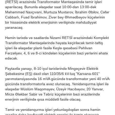
(RETSİ) ərazisində Transformator Məntəqəsində təmir işləri
aparılacaq. Bununla əlaqədar saat 10:00-dan 13:00-dək
Məhəmməd Naxçıvani, Murtuza Muxtarov, İbrahim Əbilov, Cəfər
Cabbarlı, Fuad İbrahimov, Zivər bəy Əhmədbəyov küçələrinin
bir hissəsində elektrik enerjisinin verilişində məhdudiyyət
yaranacaq.
Həmin tarixdə və saatlarda Nizami RETSİ ərazisindəki Komplekt
Transformator Məntəqələrində həyata keçiriləcək təmir-təftiş
işləri ilə əlaqədar planlı fasilə Keşlə qəsəbəsi Pəhlivan
Fərzəliyev, 4, 6 və 8-ci köndələn küçələrinin bəzi yerlərini əhatə
edəcək.
Paytaxtla yanaşı, 8-10 iyul tarixlərində Mingəçevir Elektrik
Şəbəkəsinə (EŞ) daxil olan 110/35/6 kV-luq "Karxana-601"
yarımstansiyasında 16 mVA gücündə transformator yeni 40 mVA
gücündə transformatorla əvəz olunacaq. Yenidənqurma işləri ilə
əlaqədar Müslüm Maqomayev, Üzeyir Hacıbəyov, 20 Yanvar,
Mirzə Ələkbər Sabir və Təbriz küçələrinin bəzi ərazilərində
enerjinin verilişində qısa müddətli fasilə olacaq.
Təmir və yenidənqurma işləri yekunlaşdıqdan sonra həmin
ərazilər daha keyfiyyətli elektrik enerjisi ilə təmin olunacaq.