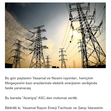
Bu gün paytaxtın Yasamal və Nizami rayonları, həmçinin
Mingəçevirin bəzi ərazilərində elektrik enerjisinin verilişində
fasilə yaranacaq.
Bu barədə "Azərişıq" ASC-dən məlumat verilib.
Bildirilib ki, Yasamal Rayon Enerji Təchizatı və Satışı İdarəsinin