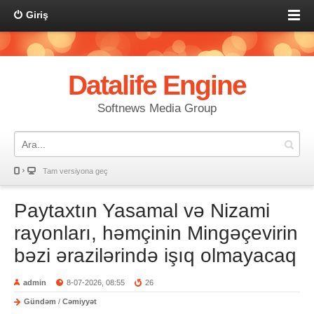
Giriş
Datalife Engine
Softnews Media Group
Tam versiyona geç
Paytaxtın Yasamal və Nizami
rayonları, həmçinin Mingəçevirin
bəzi ərazilərində işıq olmayacaq
admin
8-07-2026, 08:55
26
Gündəm
/
Cəmiyyət