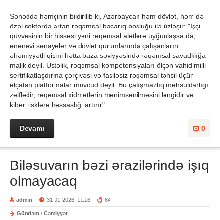
Sənəddə həmçinin bildirilib ki, Azərbaycan həm dövlət, həm də
özəl sektorda artan rəqəmsal bacarıq boşluğu ilə üzləşir: "İşçi
qüvvəsinin bir hissəsi yeni rəqəmsal alətlərə uyğunlaşsa da,
ənənəvi sənayelər və dövlət qurumlarında çalışanların
əhəmiyyətli qismi hətta baza səviyyəsində rəqəmsal savadlılığa
malik deyil. Üstəlik, rəqəmsal kompetensiyaları ölçən vahid milli
sertifikatlaşdırma çərçivəsi və fasiləsiz rəqəmsal təhsil üçün
əlçatan platformalar mövcud deyil. Bu çatışmazlıq məhsuldarlığı
zəiflədir, rəqəmsal xidmətlərin mənimsənilməsini ləngidir və
kiber risklərə həssaslığı artırır".
Devamı
0
Biləsuvarın bəzi ərazilərində işıq
olmayacaq
admin
31-01-2026, 11:16
64
Gündəm
/
Cəmiyyət