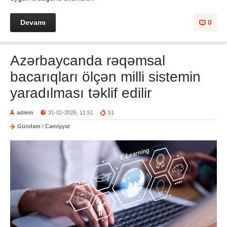
Devamı
0
Azərbaycanda rəqəmsal
bacarıqları ölçən milli sistemin
yaradılması təklif edilir
admin
31-01-2026, 11:51
51
Gündəm
/
Cəmiyyət