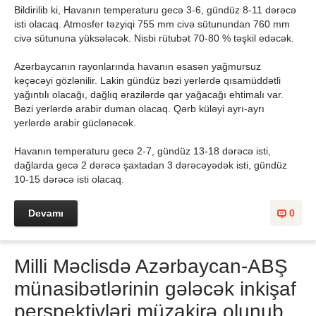
Bildirilib ki, Havanın temperaturu gecə 3-6, gündüz 8-11 dərəcə
isti olacaq. Atmosfer təzyiqi 755 mm civə sütunundan 760 mm
civə sütununa yüksələcək. Nisbi rütubət 70-80 % təşkil edəcək.
Azərbaycanın rayonlarında havanın əsasən yağmursuz
keçəcəyi gözlənilir. Lakin gündüz bəzi yerlərdə qısamüddətli
yağıntılı olacağı, dağlıq ərazilərdə qar yağacağı ehtimalı var.
Bəzi yerlərdə arabir duman olacaq. Qərb küləyi ayrı-ayrı
yerlərdə arabir güclənəcək.
Havanın temperaturu gecə 2-7, gündüz 13-18 dərəcə isti,
dağlarda gecə 2 dərəcə şaxtadan 3 dərəcəyədək isti, gündüz
10-15 dərəcə isti olacaq.
Devamı
0
Milli Məclisdə Azərbaycan-ABŞ
münasibətlərinin gələcək inkişaf
perspektivləri müzakirə olunub