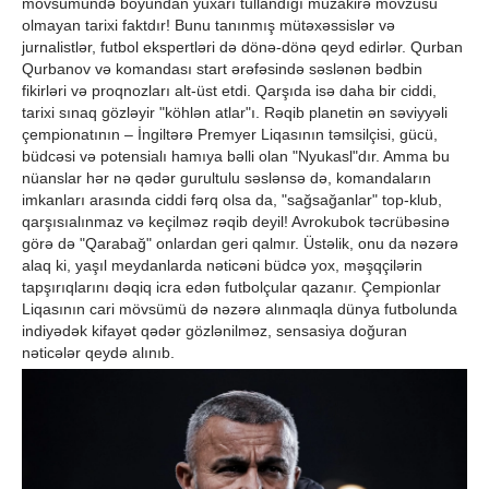
mövsümündə boyundan yuxarı tullandığı müzakirə mövzusu
olmayan tarixi faktdır! Bunu tanınmış mütəxəssislər və
jurnalistlər, futbol ekspertləri də dönə-dönə qeyd edirlər. Qurban
Qurbanov və komandası start ərəfəsində səslənən bədbin
fikirləri və proqnozları alt-üst etdi. Qarşıda isə daha bir ciddi,
tarixi sınaq gözləyir "köhlən atlar"ı. Rəqib planetin ən səviyyəli
çempionatının – İngiltərə Premyer Liqasının təmsilçisi, gücü,
büdcəsi və potensialı hamıya bəlli olan "Nyukasl"dır. Amma bu
nüanslar hər nə qədər gurultulu səslənsə də, komandaların
imkanları arasında ciddi fərq olsa da, "sağsağanlar" top-klub,
qarşısıalınmaz və keçilməz rəqib deyil! Avrokubok təcrübəsinə
görə də "Qarabağ" onlardan geri qalmır. Üstəlik, onu da nəzərə
alaq ki, yaşıl meydanlarda nəticəni büdcə yox, məşqçilərin
tapşırıqlarını dəqiq icra edən futbolçular qazanır. Çempionlar
Liqasının cari mövsümü də nəzərə alınmaqla dünya futbolunda
indiyədək kifayət qədər gözlənilməz, sensasiya doğuran
nəticələr qeydə alınıb.