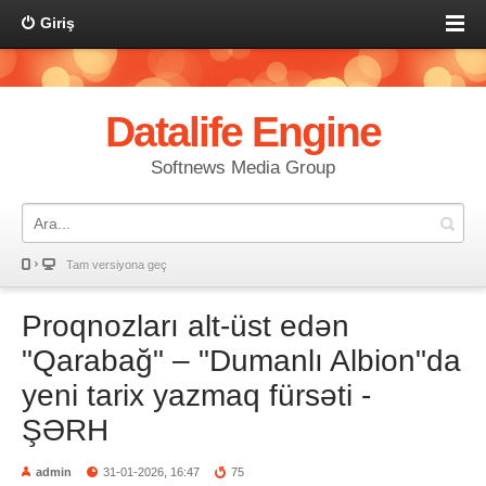
Giriş
Datalife Engine
Softnews Media Group
Tam versiyona geç
Proqnozları alt-üst edən
"Qarabağ" – "Dumanlı Albion"da
yeni tarix yazmaq fürsəti -
ŞƏRH
admin
31-01-2026, 16:47
75