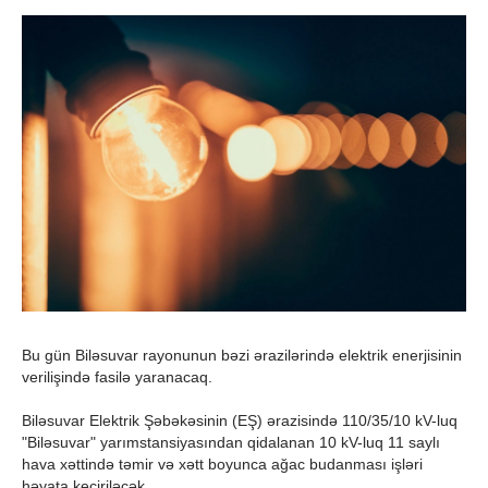
Bu gün Biləsuvar rayonunun bəzi ərazilərində elektrik enerjisinin
verilişində fasilə yaranacaq.
Biləsuvar Elektrik Şəbəkəsinin (EŞ) ərazisində 110/35/10 kV-luq
"Biləsuvar" yarımstansiyasından qidalanan 10 kV-luq 11 saylı
hava xəttində təmir və xətt boyunca ağac budanması işləri
həyata keçiriləcək.