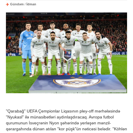
Gündəm
/
İdman
"Qarabağ" UEFA Çempionlar Liqasının pley-off mərhələsində
"Nyukasl" ilə münasibətləri aydınlaşdıracaq. Avropa futbol
qurumunun İsveçrənin Nyon şəhərində yerləşən mənzil-
qərargahında dünən atılan "kor püşk"ün nəticəsi belədir. "Köhlən