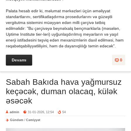
Palata hesab edir ki, məlumat mərkəzləri üçün əməliyyat
standartlarını, sertifikatlaşdırma prosedurlarını və güzəştli
vergitutma sistemini müəyyən edən milli çərçivə tətbiq
edilməlidir: "Bu çərçivəyə beynəlxalq bençmarklarla (məsələn,
Uptime Institute tier-ləri) uyğunlaşdırılmış meyarların və yaşıl
enerji istifadəsini təşviq edən mexanizmlərin daxil edilməsi, həm
rəqabətqabiliyyətliliyini, həm də dayanıqlılığı təmin edəcək".
Devamı
0
Sabah Bakıda hava yağmursuz
keçəcək, duman olacaq, külək
əsəcək
admin
31-01-2026, 12:54
54
Gündəm
/
Cəmiyyət