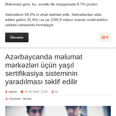
Məlumata görə, bu, əvvəlki illə müqayisədə 8,7% çoxdur.
Xidmətlərin 69,2%-ni əhali istehlak edib. Xidmətlərdən əldə
edilən gəlirin 32,4%-i və ya 1290,9 milyon manatı mobil telefon
rabitəsi sahəsində formalaşıb.
Devamı
0
Azərbaycanda məlumat
mərkəzləri üçün yaşıl
sertifikasiya sisteminin
yaradılması təklif edilir
admin
31-01-2026, 13:25
61
Gündəm
/
Sosial