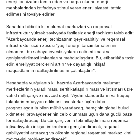
enerji təchizatını təmin edən və bərpa olunan enerji
mənbələrindən istifadəyə stimul verən enerji siyasəti tətbiq
edilməsini tövsiyə edirlər.
Sənəddə bildirilib ki, məlumat mərkəzləri və rəqəmsal
infrastruktur yüksək səviyyədə fasiləsiz enerji təchizatı tələb edir:
"Azərbaycanda enerji təchizatının qeyri-sabitliyi və rəqəmsal
infrastruktur üçün xüsusi "yaşıl enerji" tənzimləmələrinin
olmaması bu sahəyə investisiyaların cəlb edilməsi və
genişləndirilməsi imkanlarını məhdudlaşdırır. Bu, etibarlılığa təsir
edir, əməliyyat xərclərini artırır və dayanıqlı inkişaf
məqsədlərinin reallaşdırılmasını çətinləşdirir".
Hesabatda vurğulanıb ki, hazırda Azərbaycanda məlumat
mərkəzlərinin yaradılması, sertifikatlaşdırılması və istismarı üzrə
vahid milli çərçivə mövcud deyil: "Aydın standartların və hüquqi
tələblərin müəyyən edilməsi investorlar üçün daha
proqnozlaşdırıla bilən mühit yaradacaq, həmçinin qlobal bulud
xidmətləri provayderlərinin cəlb olunması üçün daha güclü baza
formalaşdıracaq. Bu cür çərçivənin təkmilləşdirilməsi rəqəmsal
iqtisadiyyatın inkişaf imkanlarını genişləndirəcək, rəqabət
qabiliyyətini artıracaq və ölkənin regional rəqəmsal mərkəz kimi
mövqeyini möhkəmləndirəcək".