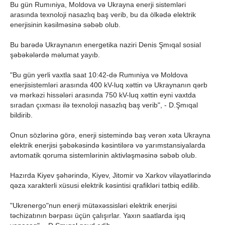
Bu gün Rumıniya, Moldova və Ukrayna enerji sistemləri
arasında texnoloji nasazlıq baş verib, bu da ölkədə elektrik
enerjisinin kəsilməsinə səbəb olub.
Bu barədə Ukraynanın energetika naziri Denis Şmıqal sosial
şəbəkələrdə məlumat yayıb.
"Bu gün yerli vaxtla saat 10:42-də Rumıniya və Moldova
enerjisistemləri arasında 400 kV-luq xəttin və Ukraynanın qərb
və mərkəzi hissələri arasında 750 kV-luq xəttin eyni vaxtda
sıradan çıxması ilə texnoloji nasazlıq baş verib", - D.Şmıqal
bildirib.
Onun sözlərinə görə, enerji sistemində baş verən xəta Ukrayna
elektrik enerjisi şəbəkəsində kəsintilərə və yarımstansiyalarda
avtomatik qoruma sistemlərinin aktivləşməsinə səbəb olub.
Hazırda Kiyev şəhərində, Kiyev, Jitomir və Xarkov vilayətlərində
qəza xarakterli xüsusi elektrik kəsintisi qrafikləri tətbiq edilib.
"Ukrenergo"nun enerji mütəxəssisləri elektrik enerjisi
təchizatının bərpası üçün çalışırlar. Yaxın saatlarda işıq