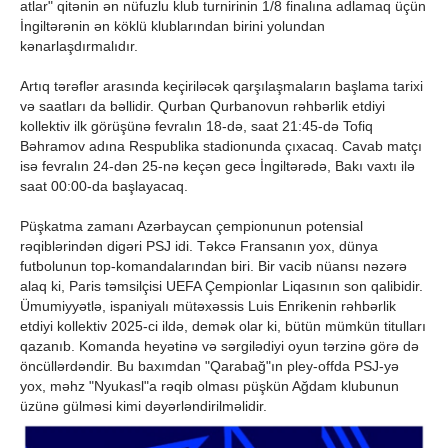
atlar" qitənin ən nüfuzlu klub turnirinin 1/8 finalına adlamaq üçün
İngiltərənin ən köklü klublarından birini yolundan
kənarlaşdırmalıdır.
Artıq tərəflər arasında keçiriləcək qarşılaşmaların başlama tarixi
və saatları da bəllidir. Qurban Qurbanovun rəhbərlik etdiyi
kollektiv ilk görüşünə fevralın 18-də, saat 21:45-də Tofiq
Bəhramov adına Respublika stadionunda çıxacaq. Cavab matçı
isə fevralın 24-dən 25-nə keçən gecə İngiltərədə, Bakı vaxtı ilə
saat 00:00-da başlayacaq.
Püşkatma zamanı Azərbaycan çempionunun potensial
rəqiblərindən digəri PSJ idi. Təkcə Fransanın yox, dünya
futbolunun top-komandalarından biri. Bir vacib nüansı nəzərə
alaq ki, Paris təmsilçisi UEFA Çempionlar Liqasının son qalibidir.
Ümumiyyətlə, ispaniyalı mütəxəssis Luis Enrikenin rəhbərlik
etdiyi kollektiv 2025-ci ildə, demək olar ki, bütün mümkün titulları
qazanıb. Komanda heyətinə və sərgilədiyi oyun tərzinə görə də
öncüllərdəndir. Bu baxımdan "Qarabağ"ın pley-offda PSJ-yə
yox, məhz "Nyukasl"a rəqib olması püşkün Ağdam klubunun
üzünə gülməsi kimi dəyərləndirilməlidir.