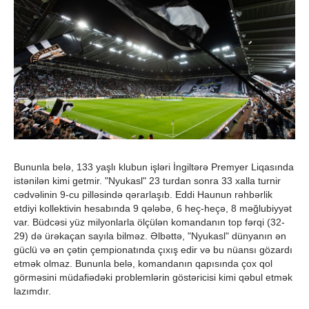
Bununla belə, 133 yaşlı klubun işləri İngiltərə Premyer Liqasında
istənilən kimi getmir. "Nyukasl" 23 turdan sonra 33 xalla turnir
cədvəlinin 9-cu pilləsində qərarlaşıb. Eddi Haunun rəhbərlik
etdiyi kollektivin hesabında 9 qələbə, 6 heç-heçə, 8 məğlubiyyət
var. Büdcəsi yüz milyonlarla ölçülən komandanın top fərqi (32-
29) də ürəkaçan sayıla bilməz. Əlbəttə, "Nyukasl" dünyanın ən
güclü və ən çətin çempionatında çıxış edir və bu nüansı gözardı
etmək olmaz. Bununla belə, komandanın qapısında çox qol
görməsini müdafiədəki problemlərin göstəricisi kimi qəbul etmək
lazımdır.