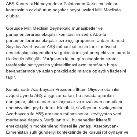
ABŞ Konqresi Nümayəndələr Palatasının Xarici məsələlər
komitəsinin çoxluğunun peşəkar heyət üzvləri Milli Məclisdə
olublar.
Görüşdə Milli Məclisin Beynəlxalq münasibətlər və
parlamentlərarası əlaqələr komitəsinin sədri, ABŞ-la
parlamentlərarası əlaqələr üzrə işçi qrupunun rəhbəri Səməd
Seyidov Azərbaycan-ABŞ münasibətlərinin tarixi, mövcud
əməkdaşlıq istiqamətləri və gələcək inkişaf perspektivləri barədə
fikirləri ilə bölüşüb. Vurğulanıb ki, bu gün əlaqələrin strateji
tərəfdaşlıq səviyyəsinə yüksəldilməsi əzmi tərəflərin birgə
bəyanatlarında və atılan praktiki addımlarda öz aydın ifadəsini
tapır.
Komitə sədri Azərbaycan Prezidenti İlham Əliyevin ötən ilin
avqust ayında ABŞ-a işgüzar səfəri, bu əsnada aparılan
danışıqlar, əldə olunan razılaşmalar və imzalanan sənədlərin
əhəmiyyətini qeyd edərək bildirib ki, sözügedən razılaşmalar
Azərbaycan ilə ABŞ arasında münasibətləri keyfiyyətcə yeni
mərhələyə daşıyıb. Vurğulanıb ki, bu sənədlər ikitərəfli
əməkdaşlığın möhkəmləndirilməsi ilə yanaşı, Azərbaycan-
Ermənistan sülh gündəliyi kontekstində də xüsusi rol oynayır və