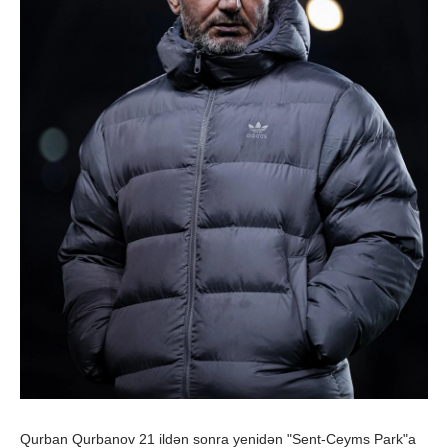
Qurban Qurbanov 21 ildən sonra yenidən "Sent-Ceyms Park"a