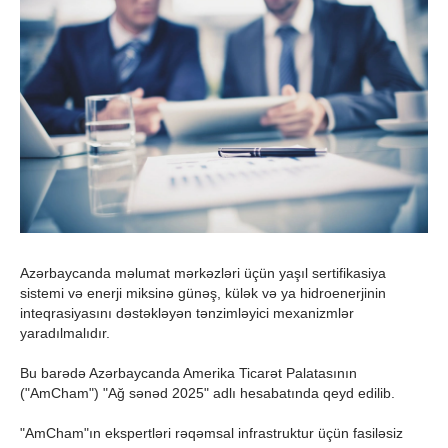
Azərbaycanda məlumat mərkəzləri üçün yaşıl sertifikasiya
sistemi və enerji miksinə günəş, külək və ya hidroenerjinin
inteqrasiyasını dəstəkləyən tənzimləyici mexanizmlər
yaradılmalıdır.
Bu barədə Azərbaycanda Amerika Ticarət Palatasının
("AmCham") "Ağ sənəd 2025" adlı hesabatında qeyd edilib.
"AmCham"ın ekspertləri rəqəmsal infrastruktur üçün fasiləsiz