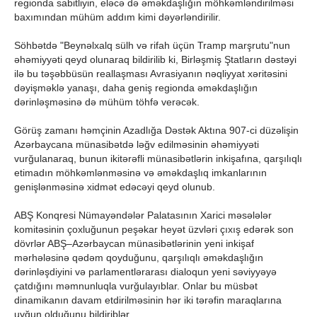
regionda sabitliyin, eləcə də əməkdaşlığın möhkəmləndirilməsi
baxımından mühüm addım kimi dəyərləndirilir.
Söhbətdə "Beynəlxalq sülh və rifah üçün Tramp marşrutu"nun
əhəmiyyəti qeyd olunaraq bildirilib ki, Birləşmiş Ştatların dəstəyi
ilə bu təşəbbüsün reallaşması Avrasiyanın nəqliyyat xəritəsini
dəyişməklə yanaşı, daha geniş regionda əməkdaşlığın
dərinləşməsinə də mühüm töhfə verəcək.
Görüş zamanı həmçinin Azadlığa Dəstək Aktına 907-ci düzəlişin
Azərbaycana münasibətdə ləğv edilməsinin əhəmiyyəti
vurğulanaraq, bunun ikitərəfli münasibətlərin inkişafına, qarşılıqlı
etimadın möhkəmlənməsinə və əməkdaşlıq imkanlarının
genişlənməsinə xidmət edəcəyi qeyd olunub.
ABŞ Konqresi Nümayəndələr Palatasının Xarici məsələlər
komitəsinin çoxluğunun peşəkar heyət üzvləri çıxış edərək son
dövrlər ABŞ–Azərbaycan münasibətlərinin yeni inkişaf
mərhələsinə qədəm qoyduğunu, qarşılıqlı əməkdaşlığın
dərinləşdiyini və parlamentlərarası dialoqun yeni səviyyəyə
çatdığını məmnunluqla vurğulayıblar. Onlar bu müsbət
dinamikanın davam etdirilməsinin hər iki tərəfin maraqlarına
uyğun olduğunu bildiriblər.