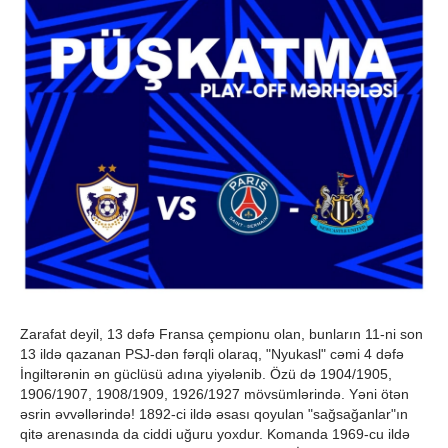
Zarafat deyil, 13 dəfə Fransa çempionu olan, bunların 11-ni son
13 ildə qazanan PSJ-dən fərqli olaraq, "Nyukasl" cəmi 4 dəfə
İngiltərənin ən güclüsü adına yiyələnib. Özü də 1904/1905,
1906/1907, 1908/1909, 1926/1927 mövsümlərində. Yəni ötən
əsrin əvvəllərində! 1892-ci ildə əsası qoyulan "sağsağanlar"ın
qitə arenasında da ciddi uğuru yoxdur. Komanda 1969-cu ildə