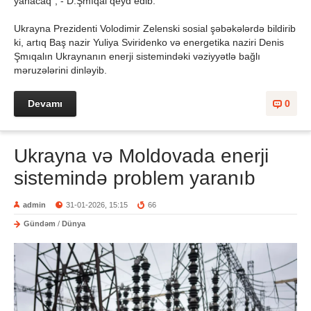
yanacaq", - D.Şmıqal qeyd edib.
Ukrayna Prezidenti Volodimir Zelenski sosial şəbəkələrdə bildirib
ki, artıq Baş nazir Yuliya Sviridenko və energetika naziri Denis
Şmıqalın Ukraynanın enerji sistemindəki vəziyyətlə bağlı
məruzələrini dinləyib.
Devamı
0
​​​​​​​Ukrayna və Moldovada enerji
sistemində problem yaranıb
admin
31-01-2026, 15:15
66
Gündəm
/
Dünya