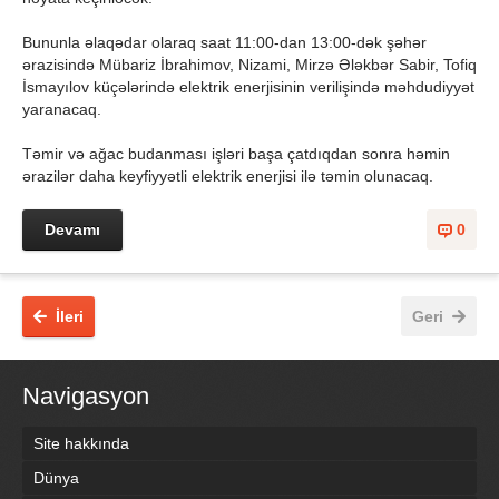
Bununla əlaqədar olaraq saat 11:00-dan 13:00-dək şəhər
ərazisində Mübariz İbrahimov, Nizami, Mirzə Ələkbər Sabir, Tofiq
İsmayılov küçələrində elektrik enerjisinin verilişində məhdudiyyət
yaranacaq.
Təmir və ağac budanması işləri başa çatdıqdan sonra həmin
ərazilər daha keyfiyyətli elektrik enerjisi ilə təmin olunacaq.
Devamı
0
İleri
Geri
Navigasyon
Site hakkında
Dünya