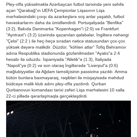
Pley-offa yüksəlməklə Azərbaycan futbol tarixində yeni səhifə
açan "Qarabağ"ın UEFA Çempionlar Liqasının Liqa
mərhələsindəki çıxışı da azarkeşlərə xoş anlar yaşatdı, futbol
həvəskarlarını daha da ümidləndirdi. Portuqaliyada "Benfika"
(3:2), Bakıda Danimarka "Kopenhagen"i (2:0) və Frankfurt
"Ayntraxt"ı (3:2) üzərində qazanılan qələbələr, İngiltərə nəhəngi
"Çelsi" (2:2 ) ilə heç-heçə sıradan nəticə statusundan çox-çox
yüksək dəyərə malikdir. Düzdür, "köhlən atlar" Tofiq Bəhramov
adına Respublika stadionunda gözlənilmədən "Ayaks"a 2:4
hesabı ilə uduzdu. İspaniyada "Atletik"ə (1:3), İtaliyada
"Napoli"yə (0:2) və son olaraq İngiltərədə "Liverpul"a (0:6)
məğlubiyyətlər də Ağdam təmsilçisinin passivinə yazıldı. Amma
bütün bunlara baxmayaraq, rəqibləri ilə müqayisədə məhdud
büdcəyə malik klub adını pley-offa yazdırdı. Qurban
Qurbanovun komandası tarixi zəfəri Liqa mərhələsini 10 xalla
22-ci pillədə qərarlaşmaqla gerçəkləşdirdi.