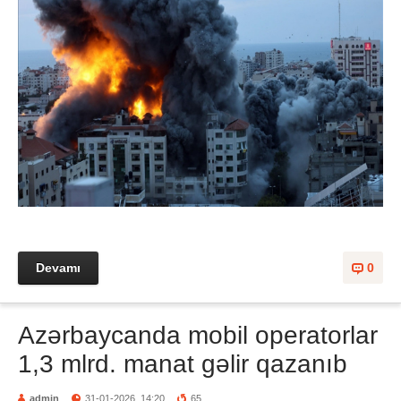
Devamı
0
Azərbaycanda mobil operatorlar
1,3 mlrd. manat gəlir qazanıb
admin
31-01-2026, 14:20
65