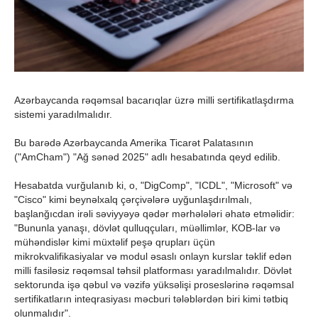
Azərbaycanda rəqəmsal bacarıqlar üzrə milli sertifikatlaşdırma
sistemi yaradılmalıdır.
Bu barədə Azərbaycanda Amerika Ticarət Palatasının
("AmCham") "Ağ sənəd 2025" adlı hesabatında qeyd edilib.
Hesabatda vurğulanıb ki, o, "DigComp", "ICDL", "Microsoft" və
"Cisco" kimi beynəlxalq çərçivələrə uyğunlaşdırılmalı,
başlanğıcdan irəli səviyyəyə qədər mərhələləri əhatə etməlidir:
"Bununla yanaşı, dövlət qulluqçuları, müəllimlər, KOB-lar və
mühəndislər kimi müxtəlif peşə qrupları üçün
mikrokvalifikasiyalar və modul əsaslı onlayn kurslar təklif edən
milli fasiləsiz rəqəmsal təhsil platforması yaradılmalıdır. Dövlət
sektorunda işə qəbul və vəzifə yüksəlişi proseslərinə rəqəmsal
sertifikatların inteqrasiyası məcburi tələblərdən biri kimi tətbiq
olunmalıdır".