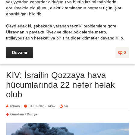
vəziyyətdən xəbərdar olduğunu və bütün lazımi tədbirlərin
görülməkdə olduğunu, elektrik təminatının bərpası üçün işlər
aparıldığını bildirib.
Qeyd edək ki, şəbəkədə yaranan texniki problemlərə görə
Ukraynanın paytaxtı Kiyev və digər bölgələrdə metro,
trolleybusların hərəkəti və bir sıra digər xidmətlər dayandırılıb.
Devamı
0
KİV: İsrailin Qəzzaya hava
hücumlarında 22 nəfər həlak
olub
admin
31-01-2026, 14:42
54
Gündəm
/
Dünya