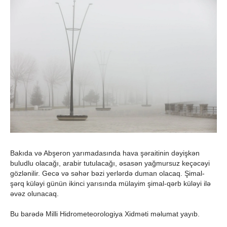
Bakıda və Abşeron yarımadasında hava şəraitinin dəyişkən
buludlu olacağı, arabir tutulacağı, əsasən yağmursuz keçəcəyi
gözlənilir. Gecə və səhər bəzi yerlərdə duman olacaq. Şimal-
şərq küləyi günün ikinci yarısında mülayim şimal-qərb küləyi ilə
əvəz olunacaq.
Bu barədə Milli Hidrometeorologiya Xidməti məlumat yayıb.