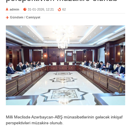
admin
31-01-2026, 12:21
62
Gündəm
/
Cəmiyyət
Milli Məclisdə Azərbaycan-ABŞ münasibətlərinin gələcək inkişaf
perspektivləri müzakirə olunub.