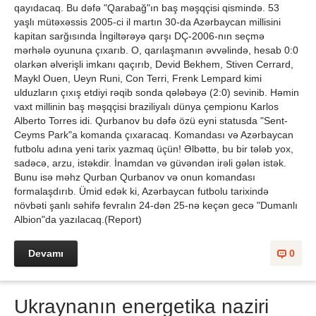
qayıdacaq. Bu dəfə "Qarabağ"ın baş məşqçisi qismində. 53
yaşlı mütəxəssis 2005-ci il martın 30-da Azərbaycan millisini
kapitan sarğısında İngiltərəyə qarşı DÇ-2006-nın seçmə
mərhələ oyununa çıxarıb. O, qarılaşmanın əvvəlində, hesab 0:0
olarkən əlverişli imkanı qaçırıb, Devid Bekhem, Stiven Cerrard,
Maykl Ouen, Ueyn Runi, Con Terri, Frenk Lempard kimi
ulduzların çıxış etdiyi rəqib sonda qələbəyə (2:0) sevinib. Həmin
vaxt millinin baş məşqçisi braziliyalı dünya çempionu Karlos
Alberto Torres idi. Qurbanov bu dəfə özü eyni statusda "Sent-
Ceyms Park"a komanda çıxaracaq. Komandası və Azərbaycan
futbolu adına yeni tarix yazmaq üçün! Əlbəttə, bu bir tələb yox,
sadəcə, arzu, istəkdir. İnamdan və güvəndən irəli gələn istək.
Bunu isə məhz Qurban Qurbanov və onun komandası
formalaşdırıb. Ümid edək ki, Azərbaycan futbolu tarixində
növbəti şanlı səhifə fevralın 24-dən 25-nə keçən gecə "Dumanlı
Albion"da yazılacaq.(Report)
Devamı
0
Ukraynanın energetika naziri