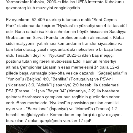
Yarmarkalar Kuboku, 2006-cı ildə isə UEFA İntertoto Kubokunu
qazanaraq klub muzeyini zənginləşdirib.
Ev oyunlarını 52 409 azarkeş tutumuna malik "Sent-Ceyms
Park" stadionunda keçirən "Nyukasl"ın yüksəlişi son 4 ilə təsadüf
edir. Buna səbəb isə klub səhmlərinin böyük hissəsinin Səudiyyə
Ərəbistanının Sərvət Fondu tərəfindən satın alınmasıdır. Kluba
ciddi maliyyənin yatırılması komandanın transfer siyasətinə və
tam təbii olaraq, yaşıl meydanlardakı nəticələrinə birbaşa təsir
etdi. Təsadüfi deyil ki, "Nyukasl" 2021-ci ildən baş məşqçi
postunu tutan ingiltərəli mütəxəssis Eddi Haunun rəhbərliyi
altında Çempionlar Liqasının əsas mərhələsini 14 xalla 12-ci
pillədə başa vurmaqla pley-offa vəsiqə qazandı. "Sağsağanlar"ın
"Yunion"u (Belçika) 4:0, "Benfika" (Portuqaliya) və PSV-ni
(Niderland) 3:0, "Atletik"i (İspaniya) 2:0 hesabı ilə üstələməsi,
PSJ (Fransa, 1:1) və "Bayer 04" (Almaniya, 2:2) ilə bərabərə
qalması Azərbaycan çempionunun rəqibinin gücündən xəbər
verir. Əsas mərhələdə "Nyukasl"ın passivinə yazılan cəmi iki
oyun var - "Barselona" (İspaniya) və "Marsel"ə (Fransa) 1:2
hesablı məğlubiyyətlər. Komandanın top fərqi də göz oxşayır -
buraxılan 7 qolun qarşılığında vurulan 17 qol!