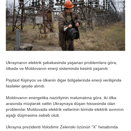
Ukraynanın elektrik şəbəkəsində yaşanan problemlərə görə,
ölkədə və Moldovanın enerji sistemində kəsinti yaşanıb.
Paytaxt Kişinyov və ölkənin digər bölgələrində enerji verilişində
fasilələr qeydə alınıb.
Moldovanın energetika nazirliyinin məlumatına görə, iki ölkə
arasında müştərək xəttin Ukraynaya düşən hissəsində olan
problemlər Moldovada elektrik xətlərinin birində elektrik axınının
aşağı düşməsinə səbəb olub.
Ukrayna prezidenti Volodimir Zelenski özünün “X” hesabında