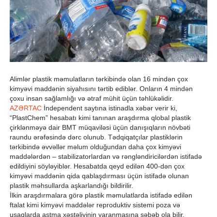
Alimlər plastik məmulatların tərkibində olan 16 mindən çox
kimyəvi maddənin siyahısını tərtib ediblər. Onların 4 mindən
çoxu insan sağlamlığı və ətraf mühit üçün təhlükəlidir.
AZƏRTAC
İndependent saytına istinadla xəbər verir ki,
“PlastChem” hesabatı kimi tanınan araşdırma qlobal plastik
çirklənməyə dair BMT müqaviləsi üçün danışıqların növbəti
raundu ərəfəsində dərc olunub. Tədqiqatçılar plastiklərin
tərkibində əvvəllər məlum olduğundan daha çox kimyəvi
maddələrdən – stabilizatorlardan və rəngləndiricilərdən istifadə
edildiyini söyləyiblər. Hesabatda qeyd edilən 400-dən çox
kimyəvi maddənin qida qablaşdırması üçün istifadə olunan
plastik məhsullarda aşkarlandığı bildirilir.
İlkin araşdırmalara görə plastik məmulatlarda istifadə edilən
ftalat kimi kimyəvi maddələr reproduktiv sistemi poza və
uşaqlarda astma xəstəliyinin yaranmasına səbəb ola bilir.