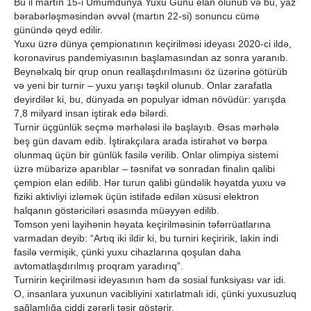
Bu il martın 15-i Ümumdünya Yuxu Günü elan olunub və bu, yaz
bərabərləşməsindən əvvəl (martın 22-si) sonuncu cümə
günündə qeyd edilir.
Yuxu üzrə dünya çempionatının keçirilməsi ideyası 2020-ci ildə,
koronavirus pandemiyasının başlamasından az sonra yaranıb.
Beynəlxalq bir qrup onun reallaşdırılmasını öz üzərinə götürüb
və yeni bir turnir – yuxu yarışı təşkil olunub. Onlar zarafatla
deyirdilər ki, bu, dünyada ən populyar idman növüdür: yarışda
7,8 milyard insan iştirak edə bilərdi.
Turnir üçgünlük seçmə mərhələsi ilə başlayıb. Əsas mərhələ
beş gün davam edib. İştirakçılara arada istirahət və bərpa
olunmaq üçün bir günlük fasilə verilib. Onlar olimpiya sistemi
üzrə mübarizə aparıblar – təsnifat və sonradan finalın qalibi
çempion elan edilib. Hər turun qalibi gündəlik həyatda yuxu və
fiziki aktivliyi izləmək üçün istifadə edilən xüsusi elektron
halqanın göstəriciləri əsasında müəyyən edilib.
Tomson yeni layihənin həyata keçirilməsinin təfərrüatlarına
varmadan deyib: “Artıq iki ildir ki, bu turniri keçiririk, lakin indi
fasilə vermişik, çünki yuxu cihazlarına qoşulan daha
avtomatlaşdırılmış proqram yaradırıq”.
Turnirin keçirilməsi ideyasının həm də sosial funksiyası var idi.
O, insanlara yuxunun vacibliyini xatırlatmalı idi, çünki yuxusuzluq
sağlamlığa ciddi zərərli təsir göstərir.