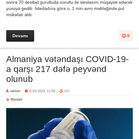
sonra 70 desibel gurultuda xorultu ilə siestasını müşayiət edərək
yuxuya gedib. İstedadına görə o, 1 min avro məbləğində pul
mükafatı alıb.
Devamı
0
Almaniya vətəndaşı COVID-19-
a qarşı 217 dəfə peyvənd
olunub
admin
6-03-2024, 11:56
211
Maraqlı