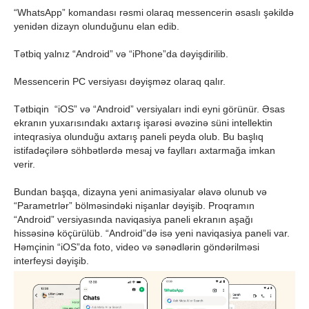
“WhatsApp” komandası rəsmi olaraq messencerin əsaslı şəkildə
yenidən dizayn olunduğunu elan edib.
Tətbiq yalnız “Android” və “iPhone”da dəyişdirilib.
Messencerin PC versiyası dəyişməz olaraq qalır.
Tətbiqin “iOS” və “Android” versiyaları indi eyni görünür. Əsas
ekranın yuxarısındakı axtarış işarəsi əvəzinə süni intellektin
inteqrasiya olunduğu axtarış paneli peyda olub. Bu başlıq
istifadəçilərə söhbətlərdə mesaj və faylları axtarmağa imkan
verir.
Bundan başqa, dizayna yeni animasiyalar əlavə olunub və
“Parametrlər” bölməsindəki nişanlar dəyişib. Proqramın
“Android” versiyasında naviqasiya paneli ekranın aşağı
hissəsinə köçürülüb. “Android”də isə yeni naviqasiya paneli var.
Həmçinin “iOS”da foto, video və sənədlərin göndərilməsi
interfeysi dəyişib.