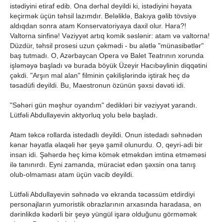
istədiyini etiraf edib. Ona dərhal deyildi ki, istədiyini həyata
keçirmək üçün təhsil lazımdır. Beləliklə, Bakıya gəlib tövsiyə
aldıqdan sonra atam Konservatoriyaya daxil olur. Hara?!
Valtorna sinfinə! Vəziyyət artıq komik səslənir: atam və valtorna!
Düzdür, təhsil prosesi uzun çəkmədi - bu alətlə "münasibətlər"
baş tutmadı. O, Azərbaycan Opera və Balet Teatrının xorunda
işləməyə başladı və burada böyük Üzeyir Hacıbəylinin diqqətini
çəkdi. "Arşın mal alan" filminin çəkilişlərində iştirak heç də
təsadüfi deyildi. Bu, Maestronun özünün şəxsi dəvəti idi.
"Səhəri gün məşhur oyandım" dedikləri bir vəziyyət yarandı.
Lütfəli Abdullayevin aktyorluq yolu belə başladı.
Atam təkcə rollarda istedadlı deyildi. Onun istedadı səhnədən
kənar həyatla əlaqəli hər şeyə şamil olunurdu. O, qeyri-adi bir
insan idi. Şəhərdə heç kimə kömək etməkdən imtina etməməsi
ilə tanınırdı. Eyni zamanda, müraciət edən şəxsin ona tanış
olub-olmaması atam üçün vacib deyildi.
Lütfəli Abdullayevin səhnədə və ekranda təcəssüm etdirdiyi
personajların yumoristik obrazlarının arxasında haradasa, ən
dərinlikdə kədərli bir şeyə yüngül işarə olduğunu görməmək