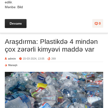
edilir.
Mənbə: Bild
Devamı
0
Araşdırma: Plastikdə 4 mindən
çox zərərli kimyəvi maddə var
admin
15-03-2024, 13:05
269
Maraqlı