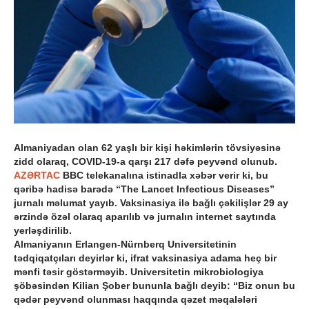
Almaniyadan olan 62 yaşlı bir kişi həkimlərin tövsiyəsinə
zidd olaraq, COVID-19-a qarşı 217 dəfə peyvənd olunub.
AZƏRTAC
BBC telekanalına istinadla xəbər verir ki, bu
qəribə hadisə barədə “The Lancet Infectious Diseases”
jurnalı məlumat yayıb. Vaksinasiya ilə bağlı çəkilişlər 29 ay
ərzində özəl olaraq aparılıb və jurnalın internet saytında
yerləşdirilib.
Almaniyanın Erlangen-Nürnberq Universitetinin
tədqiqatçıları deyirlər ki, ifrat vaksinasiya adama heç bir
mənfi təsir göstərməyib. Universitetin mikrobiologiya
şöbəsindən Kilian Şober bununla bağlı deyib: “Biz onun bu
qədər peyvənd olunması haqqında qəzet məqalələri