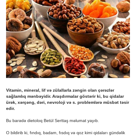
Vitamin, mineral, lif və zülallarla zəngin olan çərəzlər
sağlamlıq mənbəyidir. Araşdırmalar göstərir ki, bu qidalar
ürək, xərçəng, dəri, nevroloji və s. problemlərə müsbət təsir
edir.
Bu barədə dietoloq Betül Serttaş məlumat yayıb.
O bildirib ki, fındıq, badam, fısdıq və qoz kimi qidaları gündəlik