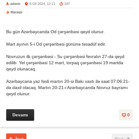
admin
5-03-2024, 12:11
197
Maraqlı
Bu gün Azərbaycanda Od çərşənbəsi qeyd olunur.
Mart ayının 5-i Od çərşənbəsi gününə təsadüf edir.
Novruzun ilk çərşənbəsi - Su çərşənbəsi fevralın 27-də qeyd
edilib. Yel çərşənbəsi 12 mart, torpaq çərşənbəsi 19 martda
qeyd olunacaq.
Azərbaycana yaz fəsli martın 20-si Bakı vaxtı ilə saat 07:06:21-
də daxil olacaq. Martın 20-21-i Azərbaycanda Novruz bayramı
qeyd olunur.
Devamı
0
İleri
Geri