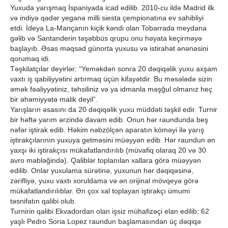
Yuxuda yarışmaq İspaniyada icad edilib. 2010-cu ildə Madrid ilk
və indiyə qədər yeganə milli siesta çempionatına ev sahibliyi
etdi. İdeya La-Mançanın kiçik kəndi olan Tobarrada meydana
gəlib və Santanderin təşəbbüs qrupu onu həyata keçirməyə
başlayıb. Əsas məqsəd günorta yuxusu və istirahət ənənəsini
qorumaq idi.
Təşkilatçılar deyirlər: “Yeməkdən sonra 20 dəqiqəlik yuxu axşam
vaxtı iş qabiliyyətini artırmaq üçün kifayətdir. Bu məsələdə sizin
əmək fəaliyyətiniz, təhsiliniz və ya idmanla məşğul olmanız heç
bir əhəmiyyətə malik deyil”.
Yarışların əsasını da 20 dəqiqəlik yuxu müddəti təşkil edir. Turnir
bir həftə yarım ərzində davam edib. Onun hər raundunda beş
nəfər iştirak edib. Həkim nəbzölçən aparatın köməyi ilə yarış
iştirakçılarının yuxuya getməsini müəyyən edib. Hər raundun ən
yaxşı iki iştirakçısı mükafatlandırılıb (müvafiq olaraq 20 və 30
avro məbləğində). Qaliblər toplanılan xallara görə müəyyən
edilib. Onlar yuxulama sürətinə, yuxunun hər dəqiqəsinə,
zərifliyə, yuxu vaxtı xoruldama və ən orijinal mövqeyə görə
mükafatlandırılıblar. Ən çox xal toplayan iştirakçı ümumi
təsnifatın qalibi olub.
Turnirin qalibi Ekvadordan olan işsiz mühafizəçi elan edilib; 62
yaşlı Pedro Soria Lopez raundun başlamasından üç dəqiqə