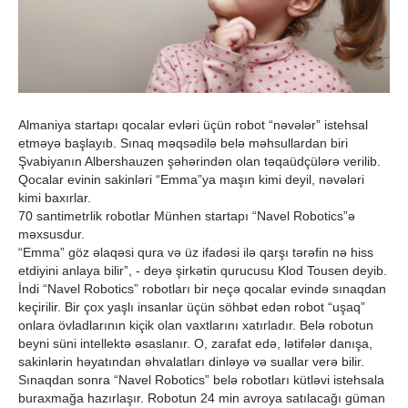
Almaniya startapı qocalar evləri üçün robot “nəvələr” istehsal
etməyə başlayıb. Sınaq məqsədilə belə məhsullardan biri
Şvabiyanın Albershauzen şəhərindən olan təqaüdçülərə verilib.
Qocalar evinin sakinləri “Emma”ya maşın kimi deyil, nəvələri
kimi baxırlar.
70 santimetrlik robotlar Münhen startapı “Navel Robotics”ə
məxsusdur.
“Emma” göz əlaqəsi qura və üz ifadəsi ilə qarşı tərəfin nə hiss
etdiyini anlaya bilir”, - deyə şirkətin qurucusu Klod Tousen deyib.
İndi “Navel Robotics” robotları bir neçə qocalar evində sınaqdan
keçirilir. Bir çox yaşlı insanlar üçün söhbət edən robot “uşaq”
onlara övladlarının kiçik olan vaxtlarını xatırladır. Belə robotun
beyni süni intellektə əsaslanır. O, zarafat edə, lətifələr danışa,
sakinlərin həyatından əhvalatları dinləyə və suallar verə bilir.
Sınaqdan sonra “Navel Robotics” belə robotları kütləvi istehsala
buraxmağa hazırlaşır. Robotun 24 min avroya satılacağı güman