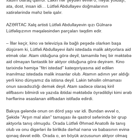
xadim olaraq qalırdı. Lakin hər şeydən əvvəl o, həyat yoldaşı,
ata, dost, insan idi… Lütfəli Abdullayev doğmalarının
xatirələrində məhz belə qalır.
AZƏRTAC Xalq artisti Lütfəli Abdullayevin qızı Gülnarə
Lütfəliqızının məqaləsindən parçaları təqdim edir.
– İllər keçir, kino və televiziya ilə bağlı peşədə olarkən başa
düşürəm ki, Lütfəli Abdullayevi ilahi istedada malik aktyorlara aid
etmək olar. Atam olduğuna görə deyil, tamamilə heç bir məktəbə
aid olmayan fantastik bir aktyor olduğuna görə deyirəm. Kino
tarixində həmişə “fitri istedad” kateqoriyasına aid edilən
inanılmaz istedada malik insanlar olub. Atamın adının yer aldığı
yerli kino dünyamız da istisna deyil. Lakin təhsilin olmaması
onun savadsızlığı demək deyil. Atam sadəcə olaraq kiril
əlifbasını bilmirdi və yazıda ibtidai məktəbdə öyrədildiyi kimi ərəb
hərflərinə əsaslanan əlifbadan istifadə edirdi.
Bakıya gələndə onun on dörd yaşı var idi. Bundan əvvəl o,
Şəkidə "Arşın mal alan" tamaşası ilə qastrol səfərində bir qrup
aktyorla tanış olmuşdu. Orada Lütfəli Əhməd Anatollı ilə tanış
olub və onu digərləri ilə birlikdə dərhal nənə və babasının evinə
qonaq dəvət edib. Orada o, ən böyük arzusunun aktyor olmaq