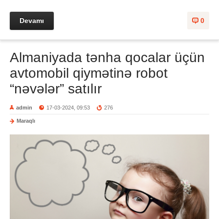
Devamı
0
Almaniyada tənha qocalar üçün
avtomobil qiymətinə robot
“nəvələr” satılır
admin
17-03-2024, 09:53
276
Maraqlı