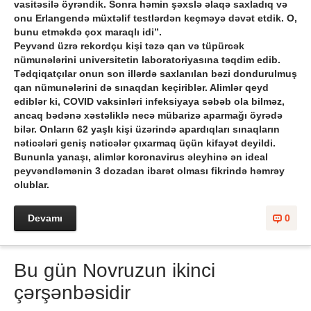
vasitəsilə öyrəndik. Sonra həmin şəxslə əlaqə saxladıq və
onu Erlangendə müxtəlif testlərdən keçməyə dəvət etdik. O,
bunu etməkdə çox maraqlı idi”.
Peyvənd üzrə rekordçu kişi təzə qan və tüpürcək
nümunələrini universitetin laboratoriyasına təqdim edib.
Tədqiqatçılar onun son illərdə saxlanılan bəzi dondurulmuş
qan nümunələrini də sınaqdan keçiriblər. Alimlər qeyd
ediblər ki, COVID vaksinləri infeksiyaya səbəb ola bilməz,
ancaq bədənə xəstəliklə necə mübarizə aparmağı öyrədə
bilər. Onların 62 yaşlı kişi üzərində apardıqları sınaqların
nəticələri geniş nəticələr çıxarmaq üçün kifayət deyildi.
Bununla yanaşı, alimlər koronavirus əleyhinə ən ideal
peyvəndləmənin 3 dozadan ibarət olması fikrində həmrəy
olublar.
Devamı
0
Bu gün Novruzun ikinci
çərşənbəsidir