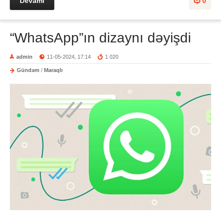
Devamı
0
“WhatsApp”ın dizaynı dəyişdi
admin
11-05-2024, 17:14
1 020
Gündəm
/
Maraqlı