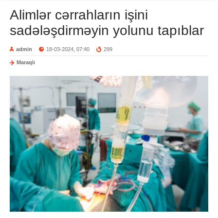
Alimlər cərrahların işini
sadələşdirməyin yolunu tapıblar
admin
18-03-2024, 07:40
299
Maraqlı