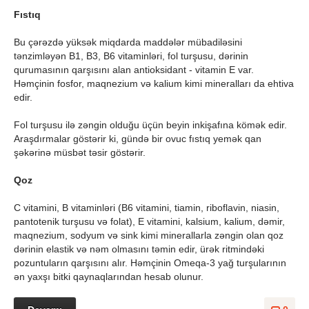
Fıstıq
Bu çərəzdə yüksək miqdarda maddələr mübadiləsini
tənzimləyən B1, B3, B6 vitaminləri, fol turşusu, dərinin
qurumasının qarşısını alan antioksidant - vitamin E var.
Həmçinin fosfor, maqnezium və kalium kimi mineralları da ehtiva
edir.
Fol turşusu ilə zəngin olduğu üçün beyin inkişafına kömək edir.
Araşdırmalar göstərir ki, gündə bir ovuc fıstıq yemək qan
şəkərinə müsbət təsir göstərir.
Qoz
C vitamini, B vitaminləri (B6 vitamini, tiamin, riboflavin, niasin,
pantotenik turşusu və folat), E vitamini, kalsium, kalium, dəmir,
maqnezium, sodyum və sink kimi minerallarla zəngin olan qoz
dərinin elastik və nəm olmasını təmin edir, ürək ritmindəki
pozuntuların qarşısını alır. Həmçinin Omeqa-3 yağ turşularının
ən yaxşı bitki qaynaqlarından hesab olunur.