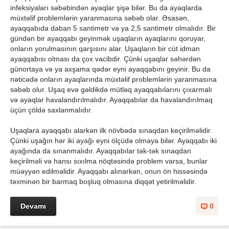
infeksiyaları səbəbindən ayaqlar şişə bilər. Bu da ayaqlarda
müxtəlif problemlərin yaranmasına səbəb olar. Əsasən,
ayaqqabıda daban 5 santimetr və ya 2,5 santimetr olmalıdır. Bir
gündən bir ayaqqabı geyinmək uşaqların ayaqlarını qoruyar,
onların yorulmasının qarşısını alar. Uşaqların bir cüt idman
ayaqqabısı olması da çox vacibdir. Çünki uşaqlar səhərdən
günortaya və ya axşama qədər eyni ayaqqabını geyinir. Bu da
nəticədə onların ayaqlarında müxtəlif problemlərin yaranmasına
səbəb olur. Uşaq evə gəldikdə mütləq ayaqqabılarını çıxarmalı
və ayaqlar havalandırılmalıdır. Ayaqqabılar da havalandırılmaq
üçün çöldə saxlanmalıdır.
Uşaqlara ayaqqabı alarkən ilk növbədə sınaqdan keçirilməlidir.
Çünki uşağın hər iki ayağı eyni ölçüdə olmaya bilər. Ayaqqabı iki
ayağında da sınanmalıdır. Ayaqqabılar tək-tək sınaqdan
keçirilməli və hansı sıxılma nöqtəsində problem varsa, bunlar
müəyyən edilməlidir. Ayaqqabı alınarkən, onun ön hissəsində
təxminən bir barmaq boşluq olmasına diqqət yetirilməlidir.
Devamı
0