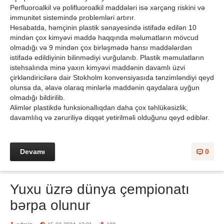
Perfluoroalkil və polifluoroalkil maddələri isə xərçəng riskini və
immunitet sistemində problemləri artırır.
Hesabatda, həmçinin plastik sənayesində istifadə edilən 10
mindən çox kimyəvi maddə haqqında məlumatların mövcud
olmadığı və 9 mindən çox birləşmədə hansı maddələrdən
istifadə edildiyinin bilinmədiyi vurğulanıb. Plastik məmulatların
istehsalında minə yaxın kimyəvi maddənin davamlı üzvi
çirkləndiricilərə dair Stokholm konvensiyasıda tənzimləndiyi qeyd
olunsa da, əlavə olaraq minlərlə maddənin qaydalara uyğun
olmadığı bildirilib.
Alimlər plastikdə funksionallıqdan daha çox təhlükəsizlik,
davamlılıq və zəruriliyə diqqət yetirilməli olduğunu qeyd ediblər.
Devamı
0
Yuxu üzrə dünya çempionatı
bərpa olunur