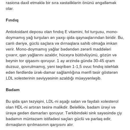
rasiona daxil etməklə bir sıra xəstəliklərin önünü əngəlləmək
olar.
Fındıq
Antioksidant deposu olan fındıq E vitamini, fol turşusu, mono-
doymamış yağ turşuları ən yaxşı qida qaynaqlarından biridir. Bu,
canlı dəriyə, güclü saçlara və dırnaqlara sahib olmağa imkan
verir. Mono-doymamış yağlar bədəndən zərərli maddələri
çıxarır, qan yağlarını azaldır, hüceyrə bütövlüyünü, gözün və
beynin tor qişasını qoruyur. 1 ay ərzində gündə 30-45 qram
duzsuz, qovrulmamış, yəni təqribən 1-1,5 ovuc fındıq istehlak
edən fərdlərdə ürək-damar sağlamlığına mənfi təsir göstərən
LDL xolesterinin səviyyəsinin azaldığı müəyyənləşib.
Badam
Bu qida qan təzyiqini, LDL-ni aşağı salan və faydalı xolesterol
olan HDL-ni artıran təsirə malikdir. Beləliklə, badam ürəyi və
ürəyə gedən damarları qoruyur. Tərkibindəki sink sayəsində çiy
badamın müntəzəm istifadəsi saçları güclü və parlaq edir,
dırnaqların qırılmasının qarşısını alır.