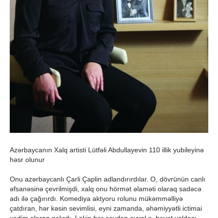
Azərbaycanın Xalq artisti Lütfəli Abdullayevin 110 illik yubileyinə
həsr olunur
Onu azərbaycanlı Çarli Çaplin adlandırırdılar. O, dövrünün canlı
əfsanəsinə çevrilmişdi, xalq onu hörmət əlaməti olaraq sadəcə
adı ilə çağırırdı. Komediya aktyoru rolunu mükəmməlliyə
çatdıran, hər kəsin sevimlisi, eyni zamanda, əhəmiyyətli ictimai