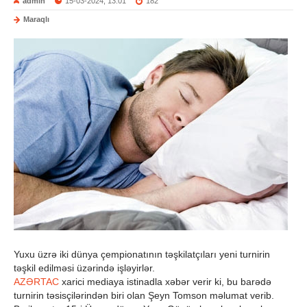
admin
15-03-2024, 13:01
182
Maraqlı
Yuxu üzrə iki dünya çempionatının təşkilatçıları yeni turnirin
təşkil edilməsi üzərində işləyirlər.
AZƏRTAC
xarici mediaya istinadla xəbər verir ki, bu barədə
turnirin təsisçilərindən biri olan Şeyn Tomson məlumat verib.