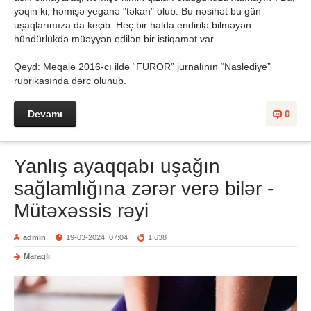
yəqin ki, həmişə yeganə "təkan" olub. Bu nəsihət bu gün
uşaqlarımıza da keçib. Heç bir halda endirilə bilməyən
hündürlükdə müəyyən edilən bir istiqamət var.
Qeyd: Məqalə 2016-cı ildə “FUROR” jurnalının “Naslediye”
rubrikasında dərc olunub.
Devamı
0
Yanlış ayaqqabı uşağın
sağlamlığına zərər verə bilər -
Mütəxəssis rəyi
admin
19-03-2024, 07:04
1 638
Maraqlı