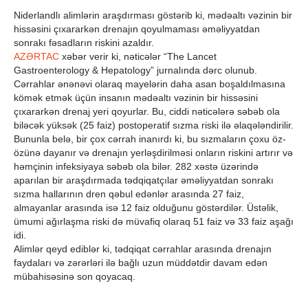
Niderlandlı alimlərin araşdırması göstərib ki, mədəaltı vəzinin bir
hissəsini çıxararkən drenajın qoyulmaması əməliyyatdan
sonrakı fəsadların riskini azaldır.
AZƏRTAC
xəbər verir ki, nəticələr “The Lancet
Gastroenterology & Hepatology” jurnalında dərc olunub.
Cərrahlar ənənəvi olaraq mayelərin daha asan boşaldılmasına
kömək etmək üçün insanın mədəaltı vəzinin bir hissəsini
çıxararkən drenaj yeri qoyurlar. Bu, ciddi nəticələrə səbəb ola
biləcək yüksək (25 faiz) postoperatif sızma riski ilə əlaqələndirilir.
Bununla belə, bir çox cərrah inanırdı ki, bu sızmaların çoxu öz-
özünə dayanır və drenajın yerləşdirilməsi onların riskini artırır və
həmçinin infeksiyaya səbəb ola bilər. 282 xəstə üzərində
aparılan bir araşdırmada tədqiqatçılar əməliyyatdan sonrakı
sızma hallarının dren qəbul edənlər arasında 27 faiz,
almayanlar arasında isə 12 faiz olduğunu göstərdilər. Üstəlik,
ümumi ağırlaşma riski də müvafiq olaraq 51 faiz və 33 faiz aşağı
idi.
Alimlər qeyd ediblər ki, tədqiqat cərrahlar arasında drenajın
faydaları və zərərləri ilə bağlı uzun müddətdir davam edən
mübahisəsinə son qoyacaq.