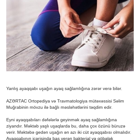
Yanlış ayaqqabı uşağın ayaq sağlamlığına zərər verə bilər.
AZƏRTAC Ortopediya və Travmatologiya mütəxəssisi Səlim
Muğrabinin mövzu ilə bağlı məsləhətlərini təqdim edir.
Eyni ayaqqabıları dəfələrlə geyinmək ayaq sağlamlığına
ziyandır. Məktəb yaşlı uşaqlarda bu, daha çox özünü büruzə
verir. Məktəbə gedən uşağın ən azı iki cüt ayaqqabısı olmalıdır.
Ayaqqabının içərisində baş verən bakterial və göbələk