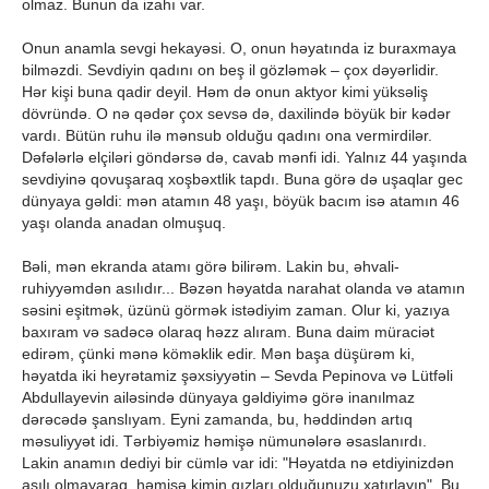
olmaz. Bunun da izahı var.
Onun anamla sevgi hekayəsi. O, onun həyatında iz buraxmaya
bilməzdi. Sevdiyin qadını on beş il gözləmək – çox dəyərlidir.
Hər kişi buna qadir deyil. Həm də onun aktyor kimi yüksəliş
dövründə. O nə qədər çox sevsə də, daxilində böyük bir kədər
vardı. Bütün ruhu ilə mənsub olduğu qadını ona vermirdilər.
Dəfələrlə elçiləri göndərsə də, cavab mənfi idi. Yalnız 44 yaşında
sevdiyinə qovuşaraq xoşbəxtlik tapdı. Buna görə də uşaqlar gec
dünyaya gəldi: mən atamın 48 yaşı, böyük bacım isə atamın 46
yaşı olanda anadan olmuşuq.
Bəli, mən ekranda atamı görə bilirəm. Lakin bu, əhvali-
ruhiyyəmdən asılıdır... Bəzən həyatda narahat olanda və atamın
səsini eşitmək, üzünü görmək istədiyim zaman. Olur ki, yazıya
baxıram və sadəcə olaraq həzz alıram. Buna daim müraciət
edirəm, çünki mənə köməklik edir. Mən başa düşürəm ki,
həyatda iki heyrətamiz şəxsiyyətin – Sevda Pepinova və Lütfəli
Abdullayevin ailəsində dünyaya gəldiyimə görə inanılmaz
dərəcədə şanslıyam. Eyni zamanda, bu, həddindən artıq
məsuliyyət idi. Tərbiyəmiz həmişə nümunələrə əsaslanırdı.
Lakin anamın dediyi bir cümlə var idi: "Həyatda nə etdiyinizdən
asılı olmayaraq, həmişə kimin qızları olduğunuzu xatırlayın". Bu,