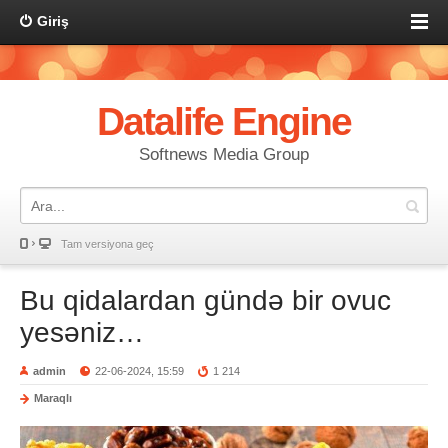
Giriş
Datalife Engine
Softnews Media Group
Tam versiyona geç
Bu qidalardan gündə bir ovuc
yesəniz…
admin
22-06-2024, 15:59
1 214
Maraqlı