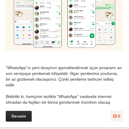
“WhatsApp”ın yeni dizaynını qiymətləndirmək üçün proqramı ən
son versiyaya yeniləmək kifayətdir. Əgər yenilənmə yoxdursa,
bir az gözləməli olacaqsınız. Çünki yeniləmə tədricən tətbiq
edilir.
Bildirilib ki, həmçinin tezliklə “WhatsApp” vasitəsilə internet
olmadan da faylları bir-birinə göndərmək mümkün olacaq.
Devamı
0