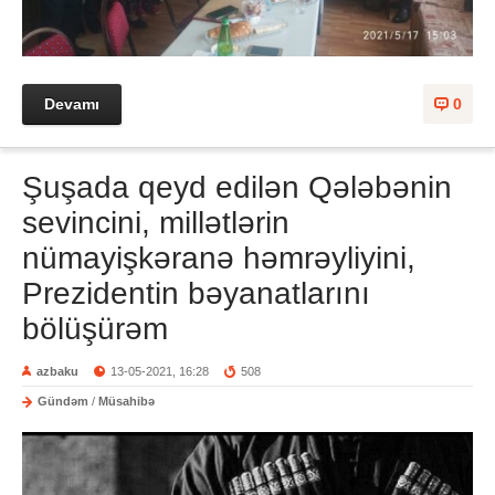
Devamı
0
Şuşada qeyd edilən Qələbənin
sevincini, millətlərin
nümayişkəranə həmrəyliyini,
Prezidentin bəyanatlarını
bölüşürəm
azbaku
13-05-2021, 16:28
508
Gündəm
/
Müsahibə