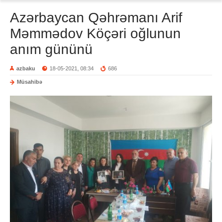
Azərbaycan Qəhrəmanı Arif
Məmmədov Köçəri oğlunun
anım gününü
azbaku
18-05-2021, 08:34
686
Müsahibə