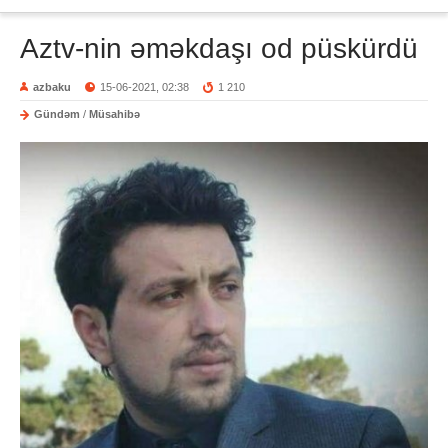
Aztv-nin əməkdaşı od püskürdü
azbaku
15-06-2021, 02:38
1 210
Gündəm
/
Müsahibə