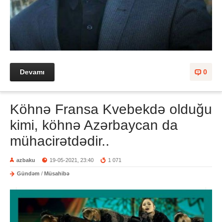
Devamı
0
Köhnə Fransa Kvebekdə olduğu
kimi, köhnə Azərbaycan da
mühacirətdədir..
azbaku
19-05-2021, 23:40
1 071
Gündəm
/
Müsahibə