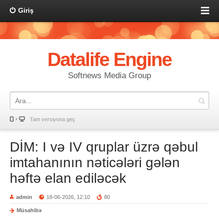
Giriş
Datalife Engine
Softnews Media Group
Tam versiyona geç
DİM: I və IV qruplar üzrə qəbul
imtahanının nəticələri gələn
həftə elan ediləcək
admin
18-06-2026, 12:10
80
Müsahibə