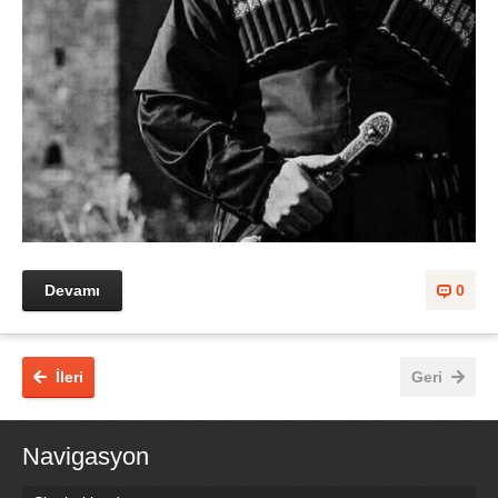
Devamı
0
İleri
Geri
Navigasyon