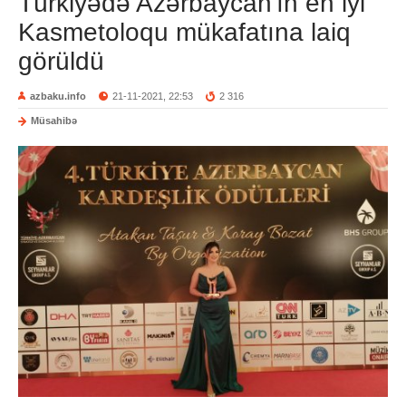
Türkiyədə Azərbaycan'ın en iyi
Kasmetoloqu mükafatına laiq
görüldü
azbaku.info
21-11-2021, 22:53
2 316
Müsahibə