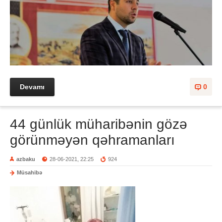
Devamı
0
44 günlük müharibənin gözə
görünməyən qəhramanları
azbaku
28-06-2021, 22:25
924
Müsahibə