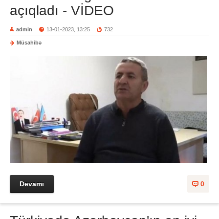
açıqladı - VİDEO
admin
13-01-2023, 13:25
732
Müsahibə
Devamı
0