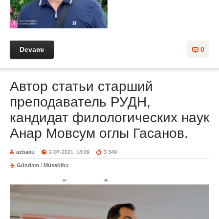
Devamı
0
Автор статьи старший
преподаватель РУДН,
кандидат филологических наук
Анар Мовсум оглы Гасанов.
azbaku
2-07-2021, 18:09
3 349
Gündəm
/
Müsahibə