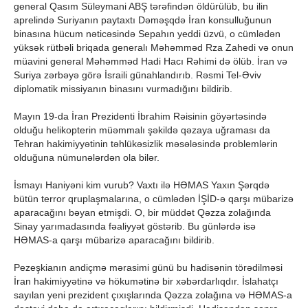
general Qasım Süleymani ABŞ tərəfindən öldürülüb, bu ilin
aprelində Suriyanın paytaxtı Dəməşqdə İran konsulluğunun
binasına hücum nəticəsində Sepahın yeddi üzvü, o cümlədən
yüksək rütbəli briqada generalı Məhəmməd Rza Zahedi və onun
müavini general Məhəmməd Hadi Hacı Rəhimi də ölüb. İran və
Suriya zərbəyə görə İsraili günahlandırıb. Rəsmi Tel-Əviv
diplomatik missiyanın binasını vurmadığını bildirib.
Mayın 19-da İran Prezidenti İbrahim Rəisinin göyərtəsində
olduğu helikopterin müəmmalı şəkildə qəzaya uğraması da
Tehran hakimiyyətinin təhlükəsizlik məsələsində problemlərin
olduğuna nümunələrdən ola bilər.
İsmayı Haniyəni kim vurub? Vaxtı ilə HƏMAS Yaxın Şərqdə
bütün terror qruplaşmalarına, o cümlədən İŞİD-ə qarşı mübarizə
aparacağını bəyan etmişdi. O, bir müddət Qəzza zolağında
Sinay yarımadasında fəaliyyət göstərib. Bu günlərdə isə
HƏMAS-a qarşı mübarizə aparacağını bildirib.
Pezeşkianın andiçmə mərasimi günü bu hadisənin törədilməsi
İran hakimiyyətinə və hökumətinə bir xəbərdarlıqdır. İslahatçı
sayılan yeni prezident çıxışlarında Qəzza zolağına və HƏMAS-a