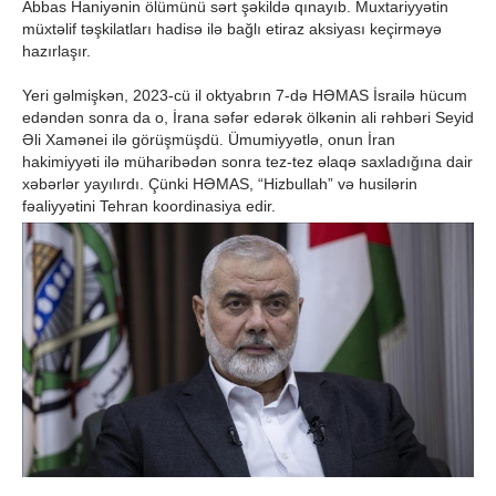
Abbas Haniyənin ölümünü sərt şəkildə qınayıb. Muxtariyyətin
müxtəlif təşkilatları hadisə ilə bağlı etiraz aksiyası keçirməyə
hazırlaşır.
Yeri gəlmişkən, 2023-cü il oktyabrın 7-də HƏMAS İsrailə hücum
edəndən sonra da o, İrana səfər edərək ölkənin ali rəhbəri Seyid
Əli Xamənei ilə görüşmüşdü. Ümumiyyətlə, onun İran
hakimiyyəti ilə müharibədən sonra tez-tez əlaqə saxladığına dair
xəbərlər yayılırdı. Çünki HƏMAS, “Hizbullah” və husilərin
fəaliyyətini Tehran koordinasiya edir.