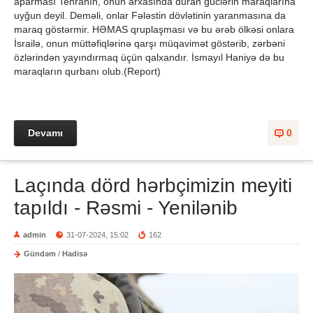
aparması Tehranın, onun arxasında duran güclərin maraqlarına
uyğun deyil. Deməli, onlar Fələstin dövlətinin yaranmasına da
maraq göstərmir. HƏMAS qruplaşması və bu ərəb ölkəsi onlara
İsrailə, onun müttəfiqlərinə qarşı müqavimət göstərib, zərbəni
özlərindən yayındırmaq üçün qalxandır. İsmayıl Haniyə də bu
maraqların qurbanı olub.(Report)
Devamı
0
Laçında dörd hərbçimizin meyiti
tapıldı - Rəsmi - Yenilənib
admin
31-07-2024, 15:02
162
Gündəm
/
Hadisə