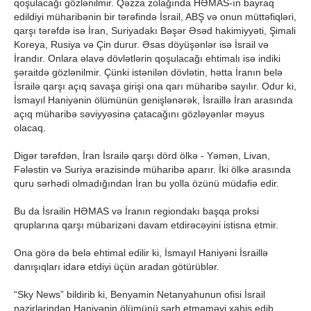
qoşulacağı gözlənilmir. Qəzza zolağında HƏMAS-ın bayraq
edildiyi müharibənin bir tərəfində İsrail, ABŞ və onun müttəfiqləri,
qarşı tərəfdə isə İran, Suriyadakı Bəşər Əsəd hakimiyyəti, Şimali
Koreya, Rusiya və Çin durur. Əsas döyüşənlər isə İsrail və
İrandır. Onlara əlavə dövlətlərin qoşulacağı ehtimalı isə indiki
şəraitdə gözlənilmir. Çünki istənilən dövlətin, hətta İranın belə
İsrailə qarşı açıq savaşa girişi ona qarı müharibə sayılır. Odur ki,
İsmayıl Haniyənin ölümünün genişlənərək, İsraillə İran arasında
açıq müharibə səviyyəsinə çatacağını gözləyənlər məyus
olacaq.
Digər tərəfdən, İran İsrailə qarşı dörd ölkə - Yəmən, Livan,
Fələstin və Suriya ərazisində müharibə aparır. İki ölkə arasında
quru sərhədi olmadığından İran bu yolla özünü müdafiə edir.
Bu da İsrailin HƏMAS və İranın regiondakı başqa proksi
qruplarına qarşı mübarizəni davam etdirəcəyini istisna etmir.
Ona görə də belə ehtimal edilir ki, İsmayıl Haniyəni İsraillə
danışıqları idarə etdiyi üçün aradan götürüblər.
“Sky News” bildirib ki, Benyamin Netanyahunun ofisi İsrail
nazirlərindən Haniyənin ölümünü şərh etməməyi xahiş edib.