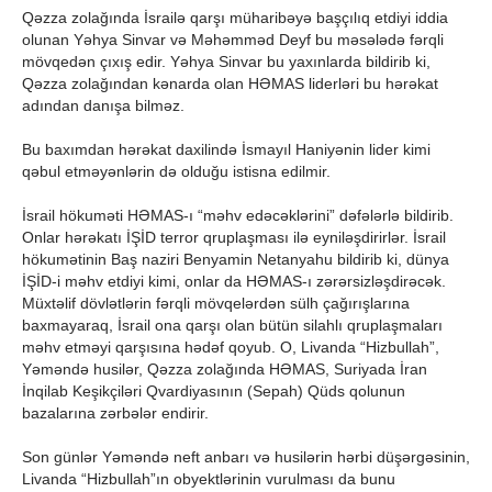
Qəzza zolağında İsrailə qarşı müharibəyə başçılıq etdiyi iddia
olunan Yəhya Sinvar və Məhəmməd Deyf bu məsələdə fərqli
mövqedən çıxış edir. Yəhya Sinvar bu yaxınlarda bildirib ki,
Qəzza zolağından kənarda olan HƏMAS liderləri bu hərəkat
adından danışa bilməz.
Bu baxımdan hərəkat daxilində İsmayıl Haniyənin lider kimi
qəbul etməyənlərin də olduğu istisna edilmir.
İsrail hökuməti HƏMAS-ı “məhv edəcəklərini” dəfələrlə bildirib.
Onlar hərəkatı İŞİD terror qruplaşması ilə eyniləşdirirlər. İsrail
hökumətinin Baş naziri Benyamin Netanyahu bildirib ki, dünya
İŞİD-i məhv etdiyi kimi, onlar da HƏMAS-ı zərərsizləşdirəcək.
Müxtəlif dövlətlərin fərqli mövqelərdən sülh çağırışlarına
baxmayaraq, İsrail ona qarşı olan bütün silahlı qruplaşmaları
məhv etməyi qarşısına hədəf qoyub. O, Livanda “Hizbullah”,
Yəməndə husilər, Qəzza zolağında HƏMAS, Suriyada İran
İnqilab Keşikçiləri Qvardiyasının (Sepah) Qüds qolunun
bazalarına zərbələr endirir.
Son günlər Yəməndə neft anbarı və husilərin hərbi düşərgəsinin,
Livanda “Hizbullah”ın obyektlərinin vurulması da bunu