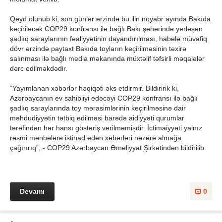
Qeyd olunub ki, son günlər ərzində bu ilin noyabr ayında Bakıda
keçiriləcək COP29 konfransı ilə bağlı Bakı şəhərində yerləşən
şadlıq saraylarının fəaliyyətinin dayandırılması, habelə müvafiq
dövr ərzində paytaxt Bakıda toyların keçirilməsinin təxirə
salınması ilə bağlı media məkanında müxtəlif təfsirli məqalələr
dərc edilməkdədir.
“Yayımlanan xəbərlər həqiqəti əks etdirmir. Bildiririk ki,
Azərbaycanın ev sahibliyi edəcəyi COP29 konfransı ilə bağlı
şadlıq saraylarında toy mərasimlərinin keçirilməsinə dair
məhdudiyyətin tətbiq edilməsi barədə aidiyyəti qurumlar
tərəfindən hər hansı göstəriş verilməmişdir. İctimaiyyəti yalnız
rəsmi mənbələrə istinad edən xəbərləri nəzərə almağa
çağırırıq”, - COP29 Azərbaycan Əməliyyat Şirkətindən bildirilib.
Devamı
0