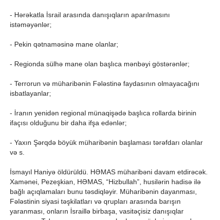
- Hərəkatla İsrail arasında danışıqların aparılmasını
istəməyənlər;
- Pekin qətnaməsinə mane olanlar;
- Regionda sülhə mane olan başlıca mənbəyi göstərənlər;
- Terrorun və müharibənin Fələstinə faydasının olmayacağını
isbatlayanlar;
- İranın yenidən regional münaqişədə başlıca rollarda birinin
ifaçısı olduğunu bir daha ifşa edənlər;
- Yaxın Şərqdə böyük müharibənin başlaması tərəfdarı olanlar
və s.
İsmayıl Haniyə öldürüldü. HƏMAS müharibəni davam etdirəcək.
Xamənei, Pezeşkian, HƏMAS, “Hizbullah”, husilərin hadisə ilə
bağlı açıqlamaları bunu təsdiqləyir. Müharibənin dayanması,
Fələstinin siyasi təşkilatları və qrupları arasında barışın
yaranması, onların İsraillə birbaşa, vasitəçisiz danışıqlar