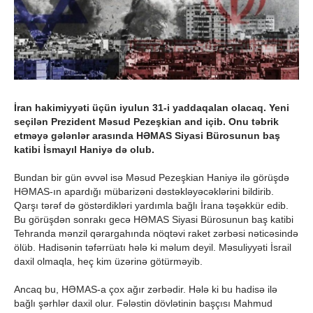
İran hakimiyyəti üçün iyulun 31-i yaddaqalan olacaq. Yeni
seçilən Prezident Məsud Pezeşkian and içib. Onu təbrik
etməyə gələnlər arasında HƏMAS Siyasi Bürosunun baş
katibi İsmayıl Haniyə də olub.
Bundan bir gün əvvəl isə Məsud Pezeşkian Haniyə ilə görüşdə
HƏMAS-ın apardığı mübarizəni dəstəkləyəcəklərini bildirib.
Qarşı tərəf də göstərdikləri yardımla bağlı İrana təşəkkür edib.
Bu görüşdən sonrakı gecə HƏMAS Siyasi Bürosunun baş katibi
Tehranda mənzil qərargahında nöqtəvi raket zərbəsi nəticəsində
ölüb. Hadisənin təfərrüatı hələ ki məlum deyil. Məsuliyyəti İsrail
daxil olmaqla, heç kim üzərinə götürməyib.
Ancaq bu, HƏMAS-a çox ağır zərbədir. Hələ ki bu hadisə ilə
bağlı şərhlər daxil olur. Fələstin dövlətinin başçısı Mahmud