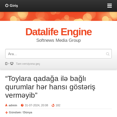
Giriş
Datalife Engine
Softnews Media Group
Tam versiyona geç
“Toylara qadağa ilə bağlı
qurumlar hər hansı göstəriş
verməyib”
admin
31-07-2024, 20:08
182
Gündəm
/
Dünya