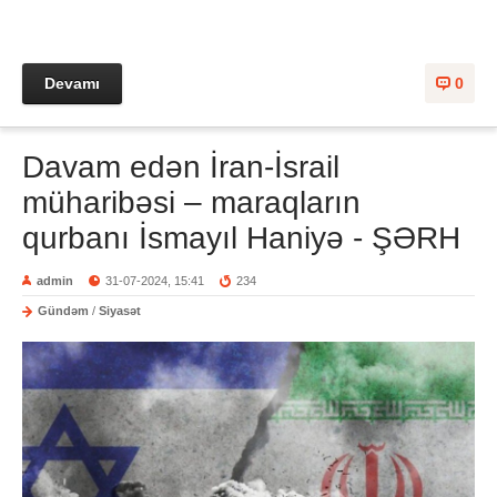
Devamı
0
Davam edən İran-İsrail
müharibəsi – maraqların
qurbanı İsmayıl Haniyə - ŞƏRH
admin
31-07-2024, 15:41
234
Gündəm
/
Siyasət