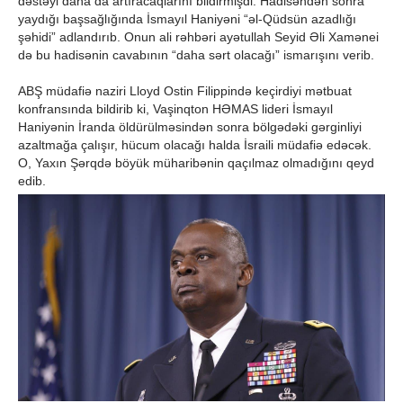
dəstəyi daha da artıracaqlarını bildirmişdi. Hadisəndən sonra
yaydığı başsağlığında İsmayıl Haniyəni “əl-Qüdsün azadlığı
şəhidi” adlandırıb. Onun ali rəhbəri ayətullah Seyid Əli Xamənei
də bu hadisənin cavabının “daha sərt olacağı” ismarışını verib.
ABŞ müdafiə naziri Lloyd Ostin Filippində keçirdiyi mətbuat
konfransında bildirib ki, Vaşinqton HƏMAS lideri İsmayıl
Haniyənin İranda öldürülməsindən sonra bölgədəki gərginliyi
azaltmağa çalışır, hücum olacağı halda İsraili müdafiə edəcək.
O, Yaxın Şərqdə böyük müharibənin qaçılmaz olmadığını qeyd
edib.