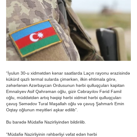
“İyulun 30-u xidmətdən kənar saatlarda Laçın rayonu ərazisində
kükürd qazlı termal sularda çimərkən, ilkin ehtimala görə,
zəhərlənən Azərbaycan Ordusunun hərbi qulluqçuları kapitan
Emnalıyev Asif Qəhrəman oğlu, gizir Cəbrayılov Fərid Famil
oğlu, müddətdən artıq həqiqi hərbi xidmət hərbi qulluqçuları
çavuş Səmədov Tural Maşallah oğlu və çavuş Şahmarlı Emin
Oqtay oğlunun meyitləri aşkar edilib”.
Bu barədə Müdafiə Nazirliyindən bildirilib.
“Müdafiə Nazirliyinin rəhbərliyi vəfat edən hərbi