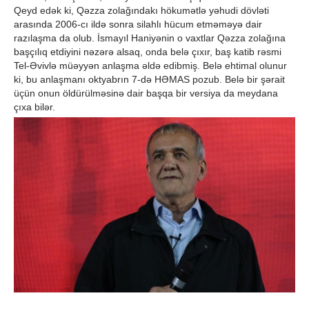
Qeyd edək ki, Qəzza zolağındakı hökumətlə yəhudi dövləti
arasında 2006-cı ildə sonra silahlı hücum etməməyə dair
razılaşma da olub. İsmayıl Haniyənin o vaxtlar Qəzza zolağına
başçılıq etdiyini nəzərə alsaq, onda belə çıxır, baş katib rəsmi
Tel-Əvivlə müəyyən anlaşma əldə edibmiş. Belə ehtimal olunur
ki, bu anlaşmanı oktyabrın 7-də HƏMAS pozub. Belə bir şərait
üçün onun öldürülməsinə dair başqa bir versiya da meydana
çıxa bilər.