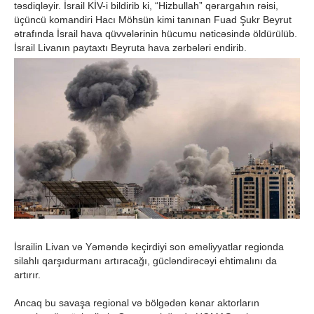
təsdiqləyir. İsrail KİV-i bildirib ki, “Hizbullah” qərargahın rəisi,
üçüncü komandiri Hacı Möhsün kimi tanınan Fuad Şukr Beyrut
ətrafında İsrail hava qüvvələrinin hücumu nəticəsində öldürülüb.
İsrail Livanın paytaxtı Beyruta hava zərbələri endirib.
İsrailin Livan və Yəməndə keçirdiyi son əməliyyatlar regionda
silahlı qarşıdurmanı artıracağı, gücləndirəcəyi ehtimalını da
artırır.
Ancaq bu savaşa regional və bölgədən kənar aktorların