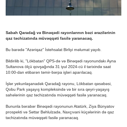
Sabah Qaradağ və Binəqədi rayonlarının bəzi ərazilərinin
qaz təchizatında müvəqqəti fasilə yaranacaq.
Bu barədə "Azəriqaz" İstehsalat Birliyi məlumat yayıb.
Bildirilib ki, "Lökbatan" QPS-də və Binəqədi rayonundakı Ayna
Sultanova ölçü qovşağında 31 iyul 2024-cü il tarixində saat
10:00-dan etibarən təmir-bərpa işləri aparılacaq.
İşlər yekunlaşanadək Qaradağ rayonu, Lökbatan qəsəbəsi,
Qobu Park yaşayış kompleksində və bir sıra qeyri-yaşayış
sahələrinin qaz təchizatında müvəqqəti fasilə yaranacaq.
Bununla bərabər Binəqədi rayonunun Atatürk, Ziya Bünyatov
prospekti və Səttar Bəhlulzadə, Naxçıvani küçələrinin də qaz
təchizatında müvəqqəti fasilə yaranacaq.