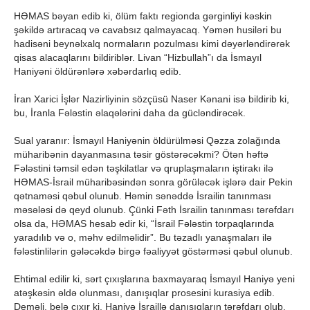
HƏMAS bəyan edib ki, ölüm faktı regionda gərginliyi kəskin
şəkildə artıracaq və cavabsız qalmayacaq. Yəmən husiləri bu
hadisəni beynəlxalq normaların pozulması kimi dəyərləndirərək
qisas alacaqlarını bildiriblər. Livan “Hizbullah”ı da İsmayıl
Haniyəni öldürənlərə xəbərdarlıq edib.
İran Xarici İşlər Nazirliyinin sözçüsü Naser Kənani isə bildirib ki,
bu, İranla Fələstin əlaqələrini daha da gücləndirəcək.
Sual yaranır: İsmayıl Haniyənin öldürülməsi Qəzza zolağında
müharibənin dayanmasına təsir göstərəcəkmi? Ötən həftə
Fələstini təmsil edən təşkilatlar və qruplaşmaların iştirakı ilə
HƏMAS-İsrail müharibəsindən sonra görüləcək işlərə dair Pekin
qətnaməsi qəbul olunub. Həmin sənəddə İsrailin tanınması
məsələsi də qeyd olunub. Çünki Fəth İsrailin tanınması tərəfdarı
olsa da, HƏMAS hesab edir ki, “İsrail Fələstin torpaqlarında
yaradılıb və o, məhv edilməlidir”. Bu təzadlı yanaşmaları ilə
fələstinlilərin gələcəkdə birgə fəaliyyət göstərməsi qəbul olunub.
Ehtimal edilir ki, sərt çıxışlarına baxmayaraq İsmayıl Haniyə yeni
atəşkəsin əldə olunması, danışıqlar prosesini kurasiya edib.
Deməli, belə çıxır ki, Haniyə İsraillə danışıqların tərəfdarı olub.