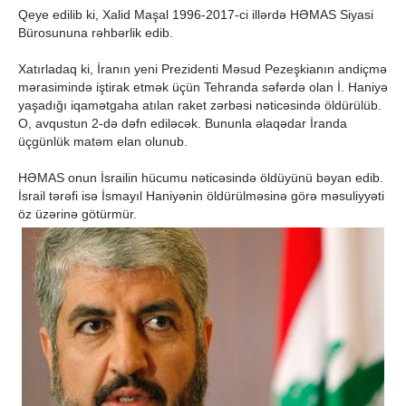
Qeye edilib ki, Xalid Maşal 1996-2017-ci illərdə HƏMAS Siyasi
Bürosununa rəhbərlik edib.
Xatırladaq ki, İranın yeni Prezidenti Məsud Pezeşkianın andiçmə
mərasimində iştirak etmək üçün Tehranda səfərdə olan İ. Haniyə
yaşadığı iqamətgaha atılan raket zərbəsi nəticəsində öldürülüb.
O, avqustun 2-də dəfn ediləcək. Bununla əlaqədar İranda
üçgünlük matəm elan olunub.
HƏMAS onun İsrailin hücumu nəticəsində öldüyünü bəyan edib.
İsrail tərəfi isə İsmayıl Haniyənin öldürülməsinə görə məsuliyyəti
öz üzərinə götürmür.