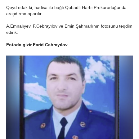
Qeyd edək ki, hadisə ilə bağlı Qubadlı Hərbi Prokurorluğunda
araşdırma aparılır.
A.Emnalıyev, F.Cəbrayılov və Emin Şahmarlının fotosunu təqdim
edirik:
Fotoda gizir Fərid Cəbrayılov