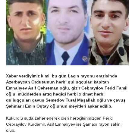
Xəbər verdiyimiz kimi, bu gün Laçın rayonu ərazisində
Azərbaycan Ordusunun hərbi qulluqçuları kapitan
Emnalıyev Asif Qəhrəman oğlu, gizir Cəbrayılov Fərid Famil
oğlu, müddətdən artıq həqiqi hərbi xidmət hərbi
qulluqçuları çavuş Səmədov Tural Maşallah oğlu və çavuş
Şahmarlı Emin Oqtay oğlunun meyitləri aşkar edilib.
Kükürdlü suda zəhərlənərək ölən hərbçilərimizdən Fərid
Cəbrayılov Kürdəmir, Asif Emnalıyev isə Şamaxı rayon sakini
olub.