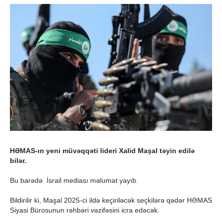
HƏMAS-ın yeni müvəqqəti lideri Xalid Maşal təyin edilə
bilər.
Bu barədə İsrail mediası məlumat yayıb.
Bildirilir ki, Maşal 2025-ci ildə keçiriləcək seçkilərə qədər HƏMAS
Siyasi Bürosunun rəhbəri vəzifəsini icra edəcək.