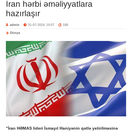
İran hərbi əməliyyatlara
hazırlaşır
admin
31-07-2024, 19:07
188
Dünya
“İran HƏMAS lideri İsmayıl Haniyənin qətlə yetirilməsinə