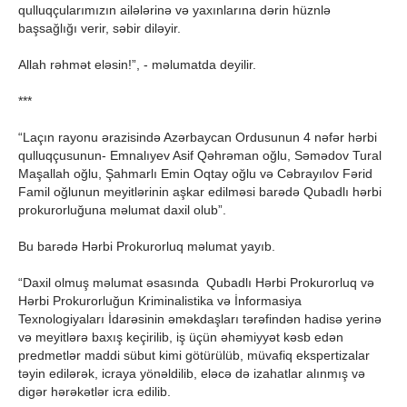
qulluqçularımızın ailələrinə və yaxınlarına dərin hüznlə
başsağlığı verir, səbir diləyir.
Allah rəhmət eləsin!”, - məlumatda deyilir.
***
“Laçın rayonu ərazisində Azərbaycan Ordusunun 4 nəfər hərbi
qulluqçusunun- Emnalıyev Asif Qəhrəman oğlu, Səmədov Tural
Maşallah oğlu, Şahmarlı Emin Oqtay oğlu və Cəbrayılov Fərid
Famil oğlunun meyitlərinin aşkar edilməsi barədə Qubadlı hərbi
prokurorluğuna məlumat daxil olub”.
Bu barədə Hərbi Prokurorluq məlumat yayıb.
“Daxil olmuş məlumat əsasında Qubadlı Hərbi Prokurorluq və
Hərbi Prokurorluğun Kriminalistika və İnformasiya
Texnologiyaları İdarəsinin əməkdaşları tərəfindən hadisə yerinə
və meyitlərə baxış keçirilib, iş üçün əhəmiyyət kəsb edən
predmetlər maddi sübut kimi götürülüb, müvafiq ekspertizalar
təyin edilərək, icraya yönəldilib, eləcə də izahatlar alınmış və
digər hərəkətlər icra edilib.