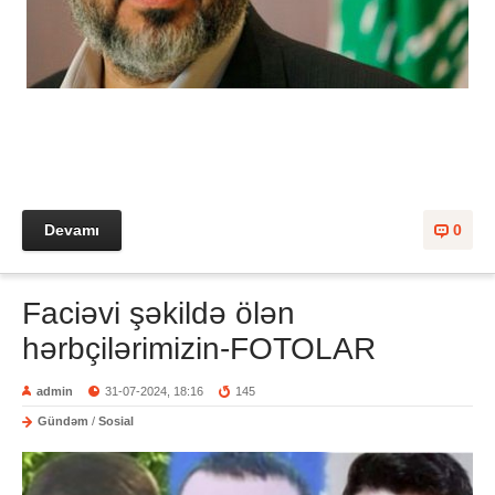
Devamı
0
Faciəvi şəkildə ölən
hərbçilərimizin-FOTOLAR
admin
31-07-2024, 18:16
145
Gündəm
/
Sosial