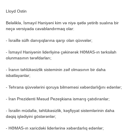
Lloyd Ostin
Beləliklə, İsmayıl Haniyəni kim və niyə qətlə yetirib sualına bir
neçə versiyada cavablandırmaq olar:
- İsraillə sülh danışıqlarına qarşı olan qüvvələr;
- İsmayıl Haniyənin liderliyinə çəkinərək HƏMAS-ın tərksilah
olunmasının tərəfdarları;
- İranın təhlükəsizlik sisteminin zəif olmasının bir daha
isbatlayanlar;
- Tehrana qüvvələrini qoruya bilməməsi xəbərdarlığını edənlər;
- İran Prezidenti Məsud Pezeşkiana ismarış çatıdıranlar;
- İsrailin müdafiə, təhlükəsizlik, kəşfiyyat sistemlərinin daha
dəqiq işlədiyini göstərənlər;
- HƏMAS-ın xaricdəki liderlərinə xəbərdarlıq edənlər;