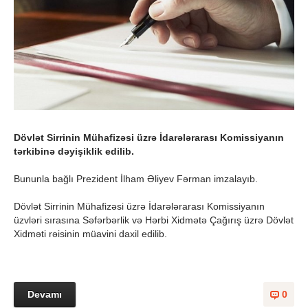
Dövlət Sirrinin Mühafizəsi üzrə İdarələrarası Komissiyanın
tərkibinə dəyişiklik edilib.
Bununla bağlı Prezident İlham Əliyev Fərman imzalayıb.
Dövlət Sirrinin Mühafizəsi üzrə İdarələrarası Komissiyanın
üzvləri sırasına Səfərbərlik və Hərbi Xidmətə Çağırış üzrə Dövlət
Xidməti rəisinin müavini daxil edilib.
Devamı
0