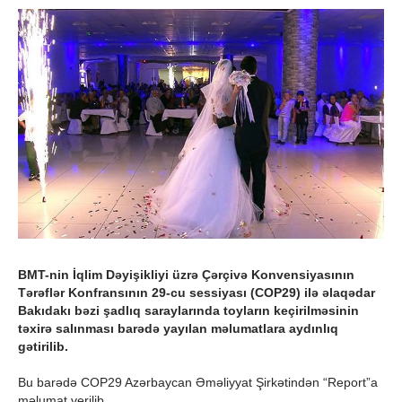
BMT-nin İqlim Dəyişikliyi üzrə Çərçivə Konvensiyasının
Tərəflər Konfransının 29-cu sessiyası (COP29) ilə əlaqədar
Bakıdakı bəzi şadlıq saraylarında toyların keçirilməsinin
təxirə salınması barədə yayılan məlumatlara aydınlıq
gətirilib.
Bu barədə COP29 Azərbaycan Əməliyyat Şirkətindən “Report”a
məlumat verilib.