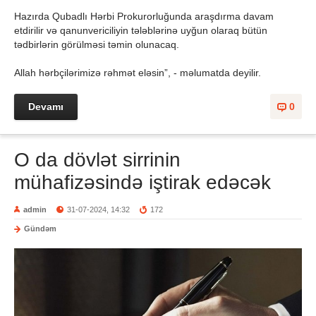
Hazırda Qubadlı Hərbi Prokurorluğunda araşdırma davam
etdirilir və qanunvericiliyin tələblərinə uyğun olaraq bütün
tədbirlərin görülməsi təmin olunacaq.
Allah hərbçilərimizə rəhmət eləsin”, - məlumatda deyilir.
Devamı
0
O da dövlət sirrinin
mühafizəsində iştirak edəcək
admin
31-07-2024, 14:32
172
Gündəm