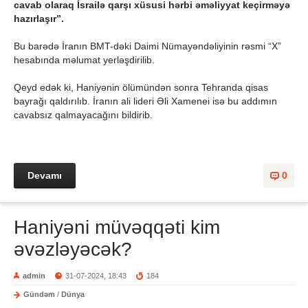
cavab olaraq İsrailə qarşı xüsusi hərbi əməliyyat keçirməyə
hazırlaşır”.
Bu barədə İranın BMT-dəki Daimi Nümayəndəliyinin rəsmi “X”
hesabında məlumat yerləşdirilib.
Qeyd edək ki, Haniyənin ölümündən sonra Tehranda qisas
bayrağı qaldırılıb. İranın ali lideri Əli Xamenei isə bu addımın
cavabsız qalmayacağını bildirib.
Devamı
0
Haniyəni müvəqqəti kim
əvəzləyəcək?
admin
31-07-2024, 18:43
184
Gündəm
/
Dünya