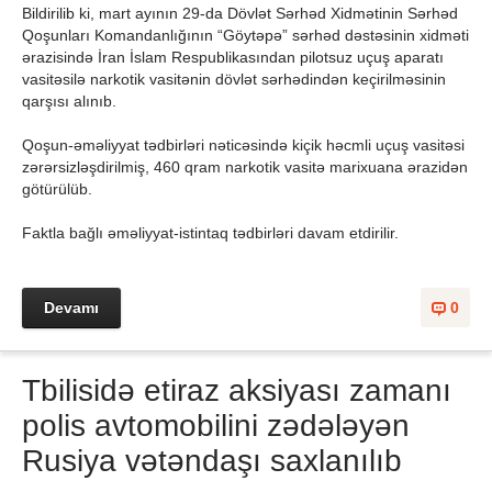
Bildirilib ki, mart ayının 29-da Dövlət Sərhəd Xidmətinin Sərhəd
Qoşunları Komandanlığının “Göytəpə” sərhəd dəstəsinin xidməti
ərazisində İran İslam Respublikasından pilotsuz uçuş aparatı
vasitəsilə narkotik vasitənin dövlət sərhədindən keçirilməsinin
qarşısı alınıb.
Qoşun-əməliyyat tədbirləri nəticəsində kiçik həcmli uçuş vasitəsi
zərərsizləşdirilmiş, 460 qram narkotik vasitə marixuana ərazidən
götürülüb.
Faktla bağlı əməliyyat-istintaq tədbirləri davam etdirilir.
Devamı
0
Tbilisidə etiraz aksiyası zamanı
polis avtomobilini zədələyən
Rusiya vətəndaşı saxlanılıb