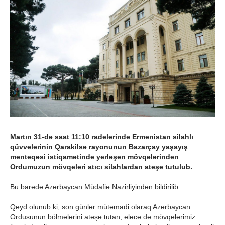
Martın 31-də saat 11:10 radələrində Ermənistan silahlı
qüvvələrinin Qarakilsə rayonunun Bazarçay yaşayış
məntəqəsi istiqamətində yerləşən mövqelərindən
Ordumuzun mövqeləri atıcı silahlardan atəşə tutulub.
Bu barədə Azərbaycan Müdafiə Nazirliyindən bildirilib.
Qeyd olunub ki, son günlər mütəmadi olaraq Azərbaycan
Ordusunun bölmələrini atəşə tutan, eləcə də mövqelərimiz