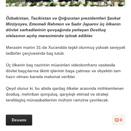
Özbəkistan, Tacikistan və Qırğızıstan prezidentləri Şavkat
Mirziyoyev, Emoməli Rəhmon və Sadır Japarov üç ölkənin
dövlət sərhədlərinin qovşağında yerləşən Dostluq
stelasının açılış mərasimində iştirak ediblər.
Mərasim martın 31-də Xucənddə təşkil olunmuş yüksək səviyyəli
tədbirlər çərçivəsində baş tutub.
Üç ölkənin baş nazirinin müavinləri videokonfrans vasitəsilə
dövlət başçılarına tikinti işlərinin başa çatması və obyektin tam
hazır olması barədə məlumat veriblər.
Qeyd olunur ki, bu abidə qardaş ölkələr arasında möhkəmlənən
dostluq, mehriban qonşuluq, qarşılıqlı etimad və strateji
tərəfdaşlıq münasibətlərinin mühüm rəmzinə çevriləcək.
Devamı
0