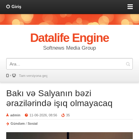
Giriş
Datalife Engine
Softnews Media Group
Tam versiyona geç
Bakı və Salyanın bəzi
ərazilərində işıq olmayacaq
admin
11-06-2026, 08:56
35
Gündəm
/
Sosial