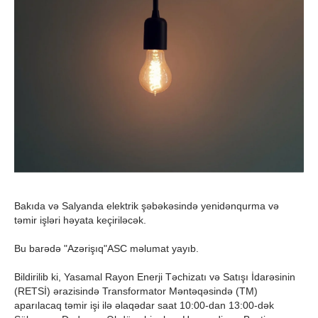
Bakıda və Salyanda elektrik şəbəkəsində yenidənqurma və
təmir işləri həyata keçiriləcək.
Bu barədə "Azərişıq"ASC məlumat yayıb.
Bildirilib ki, Yasamal Rayon Enerji Təchizatı və Satışı İdarəsinin
(RETSİ) ərazisində Transformator Məntəqəsində (TM)
aparılacaq təmir işi ilə əlaqədar saat 10:00-dan 13:00-dək