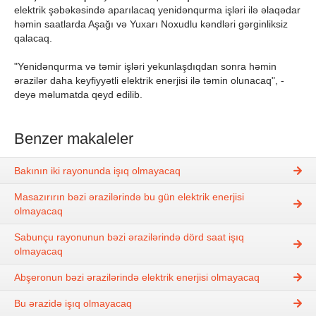
elektrik şəbəkəsində aparılacaq yenidənqurma işləri ilə əlaqədar
həmin saatlarda Aşağı və Yuxarı Noxudlu kəndləri gərginliksiz
qalacaq.
"Yenidənqurma və təmir işləri yekunlaşdıqdan sonra həmin
ərazilər daha keyfiyyətli elektrik enerjisi ilə təmin olunacaq", -
deyə məlumatda qeyd edilib.
Benzer makaleler
Bakının iki rayonunda işıq olmayacaq
Masazırırın bəzi ərazilərində bu gün elektrik enerjisi
olmayacaq
Sabunçu rayonunun bəzi ərazilərində dörd saat işıq
olmayacaq
Abşeronun bəzi ərazilərində elektrik enerjisi olmayacaq
Bu ərazidə işıq olmayacaq