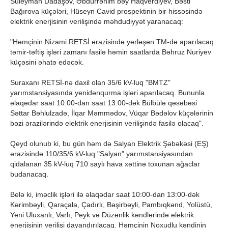
Süleyman Dadaşov, Əbdürrəhim bəy Haqverdiyev, Bəsti
Bağırova küçələri, Hüseyn Cavid prospektinin bir hissəsində
elektrik enerjisinin verilişində məhdudiyyət yaranacaq:
"Həmçinin Nizami RETSİ ərazisində yerləşən TM-də aparılacaq
təmir-təftiş işləri zamanı fasilə həmin saatlarda Bəhruz Nuriyev
küçəsini əhatə edəcək.
Suraxanı RETSİ-nə daxil olan 35/6 kV-luq "BMTZ"
yarımstansiyasında yenidənqurma işləri aparılacaq. Bununla
əlaqədar saat 10:00-dan saat 13:00-dək Bülbülə qəsəbəsi
Səttar Bəhlulzadə, İlqar Məmmədov, Vüqar Bədəlov küçələrinin
bəzi ərazilərində elektrik enerjisinin verilişində fasilə olacaq".
Qeyd olunub ki, bu gün həm də Salyan Elektrik Şəbəkəsi (EŞ)
ərazisində 110/35/6 kV-luq "Salyan" yarımstansiyasından
qidalanan 35 kV-luq 710 saylı hava xəttinə toxunan ağaclar
budanacaq.
Belə ki, iməclik işləri ilə əlaqədar saat 10:00-dan 13:00-dək
Kərimbəyli, Qaraçala, Çadırlı, Bəşirbəyli, Pambıqkənd, Yolüstü,
Yeni Uluxanlı, Varlı, Peyk və Düzənlik kəndlərində elektrik
enerjisinin verilişi dayandırılacaq. Həmçinin Noxudlu kəndinin