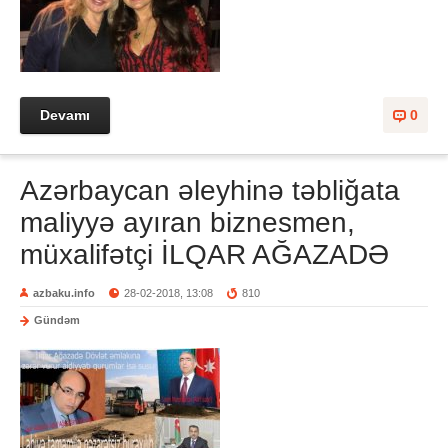
Devamı
0
Azərbaycan əleyhinə təbliğata
maliyyə ayıran biznesmen,
müxalifətçi İLQAR AĞAZADƏ
azbaku.info
28-02-2018, 13:08
810
Gündəm