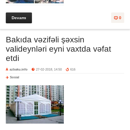
Devamı
0
Bakıda vəzifəli şəxsin
valideynləri eyni vaxtda vəfat
etdi
azbaku.info
27-02-2018, 14:50
616
Sosial