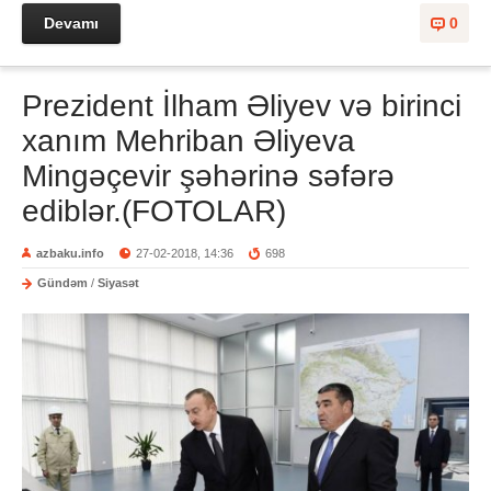
Devamı
0
Prezident İlham Əliyev və birinci
xanım Mehriban Əliyeva
Mingəçevir şəhərinə səfərə
ediblər.(FOTOLAR)
azbaku.info
27-02-2018, 14:36
698
Gündəm
/
Siyasət