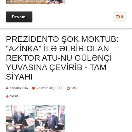
Devamı
0
PREZİDENTƏ ŞOK MƏKTUB:
“AZİNKA” İLƏ ƏLBİR OLAN
REKTOR ATU-NU GÜLƏNÇİ
YUVASINA ÇEVİRİB - TAM
SİYAHI
azbaku.info
27-02-2018, 15:51
588
Sosial