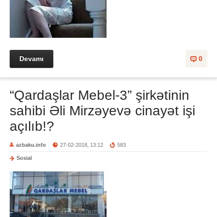
Devamı
0
“Qardaşlar Mebel-3” şirkətinin
sahibi Əli Mirzəyevə cinayət işi
açılıb!?
azbaku.info
27-02-2018, 13:12
583
Sosial