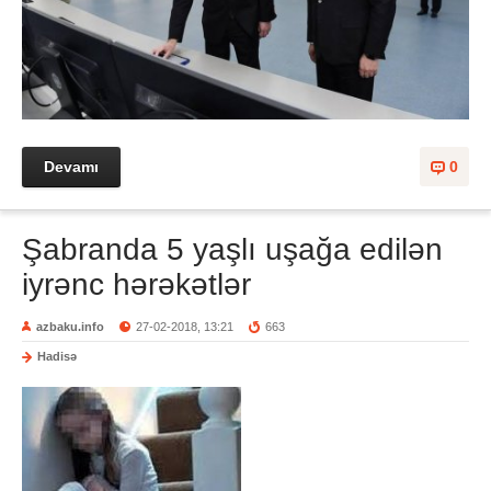
Devamı
0
Şabranda 5 yaşlı uşağa edilən
iyrənc hərəkətlər
azbaku.info
27-02-2018, 13:21
663
Hadisə