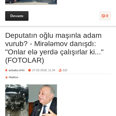
Devamı
0
Deputatın oğlu maşınla adam
vurub? - Mirələmov danışdı:
"Onlar elə yerdə çalışırlar ki..."
(FOTOLAR)
azbaku.info
27-02-2018, 11:34
532
Hadisə