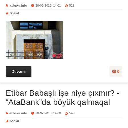
azbaku.info
28-02-2018, 14:01
529
Sosial
Devamı
0
Etibar Babaşlı işə niyə çıxmır? -
“AtaBank”da böyük qalmaqal
azbaku.info
28-02-2018, 14:00
549
Sosial