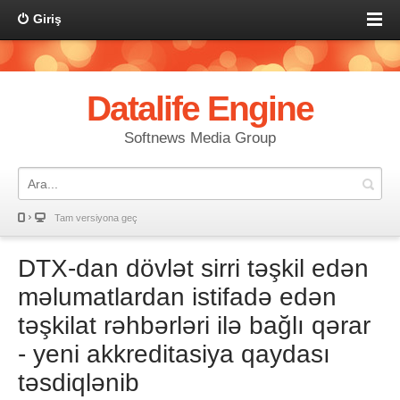
Giriş
Datalife Engine
Softnews Media Group
Tam versiyona geç
DTX-dan dövlət sirri təşkil edən
məlumatlardan istifadə edən
təşkilat rəhbərləri ilə bağlı qərar
- yeni akkreditasiya qaydası
təsdiqlənib