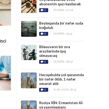
abonentin qazı kəsiləcək
0
-
DÜNƏN, 10:06
Beyləqanda bir nəfər suda
boğulub
0
-
DÜNƏN, 09:31
inci
Biləsuvarın bir sıra
ərazilərində işıq
olmayacaq
0
-
DÜNƏN, 08:57
Hacıqabulda yol qəzasında
bir nəfər ölüb, 1 nəfər
xəsarət alıb
0
-
6-08-2026, 18:15
Rusiya XİN: Ermənistan Aİ-
yə yaxınlaşmanı