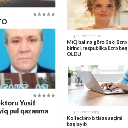
OTO
-
4-08-2026, 10:02
MİQ balına görə Bakı üzrə
birinci, respublika üzrə beş
OLDU
ektoru Yusif
yiq pul qazanma
-
3-08-2026, 09:38
Kolleclərə ixtisas seçimi
başlayıb