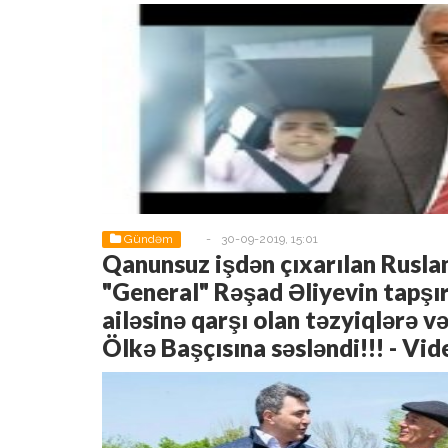
Gündəm
-
30-09-2019, 15:01
Qanunsuz işdən çıxarılan Ruslan
"General" Rəşad Əliyevin tapşır
ailəsinə qarşı olan təzyiqlərə v
Ölkə Başçısına səsləndi!!! - Vid