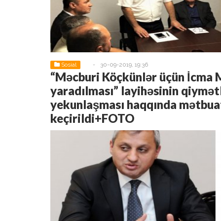
Sosial
-
30-09-2019, 19:36
“Məcburi Köçkünlər üçün İcma 
yaradılması” layihəsinin qiymət
yekunlaşması haqqında mətbuat
keçirildi+FOTO