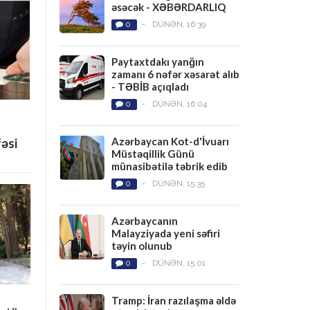
əsəcək - XƏBƏRDARLIQ
0
-
DÜNƏN, 16:39
Paytaxtdakı yanğın
zamanı 6 nəfər xəsarət alıb
- TƏBİB açıqladı
0
-
DÜNƏN, 16:04
Azərbaycan Kot-d'İvuarı
fəsi
Müstəqillik Günü
münasibətilə təbrik edib
0
-
DÜNƏN, 15:35
Azərbaycanın
Malayziyada yeni səfiri
təyin olunub
0
-
DÜNƏN, 15:01
Tramp: İran razılaşma əldə