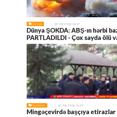
Dünya
-
30-09-2019, 15:27
Dünya ŞOKDA: ABŞ-ın hərbi ba
PARTLADILDI - Çox sayda ölü v
Gündəm
-
30-09-2019, 15:20
Mingəçevirdə başçıya etirazlar