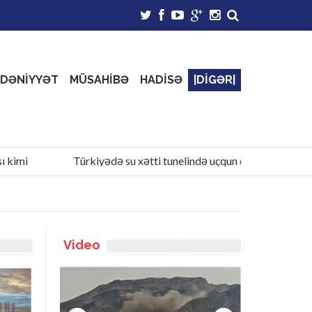
DƏNİYYƏT
MÜSAHİBƏ
HADİSƏ
|DİGƏR|
Türkiyədə su xətti tunelində uçqun olub - 1 ölü, 1 yaralı v
Video