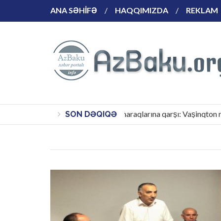
ANA SƏHİFƏ
HAQQIMIZDA
REKLAM
Rasional yanaşma qrup maraqlarına qarşı: Vaşinqton razıla
SON DƏQIQƏ