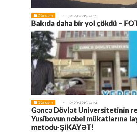
Gündəm
-
30-09-2019, 14:55
Bakıda daha bir yol çökdü – F
Gündəm
-
30-09-2019, 14:54
Gəncə Dövlət Universitetinin r
Yusibovun nobel mükatlarına la
metodu-ŞİKAYƏT!