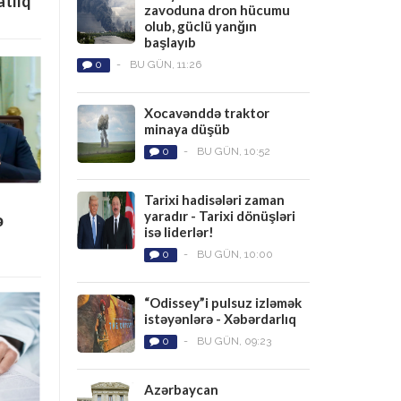
tlıq
zavoduna dron hücumu
olub, güclü yanğın
başlayıb
0
-
BU GÜN, 11:26
Xocavənddə traktor
minaya düşüb
0
-
BU GÜN, 10:52
Tarixi hadisələri zaman
yaradır - Tarixi dönüşləri
ə
isə liderlər!
0
-
BU GÜN, 10:00
“Odissey”i pulsuz izləmək
istəyənlərə - Xəbərdarlıq
0
-
BU GÜN, 09:23
Azərbaycan