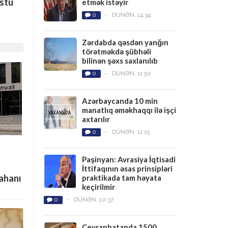
üstü
etmək istəyir
0
-
DÜNƏN, 14:34
Zərdabda qəsdən yanğın
törətməkdə şübhəli
bilinən şəxs saxlanılıb
0
-
DÜNƏN, 11:50
Azərbaycanda 10 min
manatlıq əməkhaqqı ilə işçi
axtarılır
0
-
DÜNƏN, 11:15
Paşinyan: Avrasiya İqtisadi
İttifaqının əsas prinsipləri
tahanı
praktikada tam həyata
keçirilmir
0
-
DÜNƏN, 10:37
Ceyranbatanda 1500