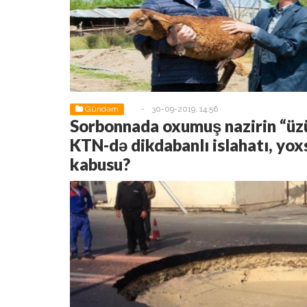
Gündəm
-
30-09-2019, 14:56
Sorbonnada oxumuş nazirin “üz
KTN-də dikdabanlı islahatı, yo
kabusu?