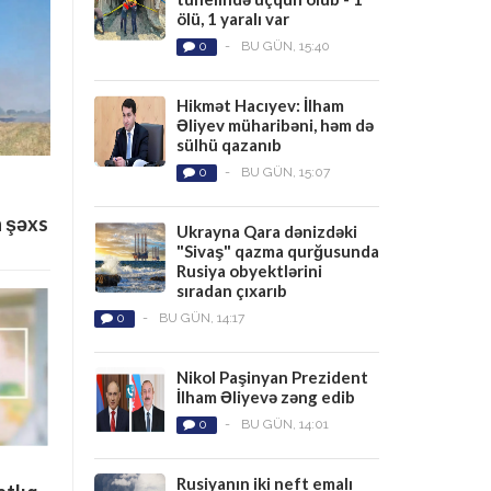
ölü, 1 yaralı var
0
-
BU GÜN, 15:40
Hikmət Hacıyev: İlham
Əliyev müharibəni, həm də
sülhü qazanıb
0
-
BU GÜN, 15:07
n şəxs
Ukrayna Qara dənizdəki
"Sivaş" qazma qurğusunda
Rusiya obyektlərini
sıradan çıxarıb
0
-
BU GÜN, 14:17
Nikol Paşinyan Prezident
İlham Əliyevə zəng edib
0
-
BU GÜN, 14:01
Rusiyanın iki neft emalı