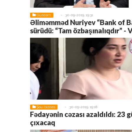
Gündəm
-
30-09-2019, 19:31
Əliməmməd Nuriyev “Bank of Ba
sürüdü: “Tam özbaşınalıqdır” -
Şou-biznes
-
30-09-2019, 19:18
Fədayənin cəzası azaldıldı: 23 
çıxacaq