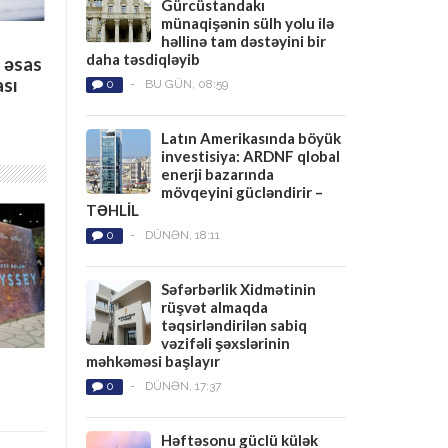
Gürcüstandakı
münaqişənin sülh yolu ilə
həllinə tam dəstəyini bir
daha təsdiqləyib
 əsas
ası
0
-
BU GÜN, 08:59
Latın Amerikasında böyük
investisiya: ARDNF qlobal
enerji bazarında
mövqeyini gücləndirir –
TƏHLİL
0
-
DÜNƏN, 18:11
Səfərbərlik Xidmətinin
rüşvət almaqda
təqsirləndirilən sabiq
vəzifəli şəxslərinin
məhkəməsi başlayır
0
-
DÜNƏN, 17:37
Həftəsonu güclü külək