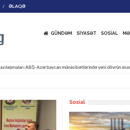
ƏLAQƏ
GÜNDƏM
SİYASƏT
SOSİAL
MƏ
şmaları ABŞ-Azərbaycan münasibətlərində yeni dövrün əsası kimi
Sosial