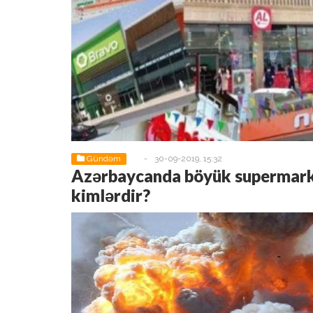
Gündəm
-
30-09-2019, 15:32
Azərbaycanda böyük supermarke
kimlərdir?