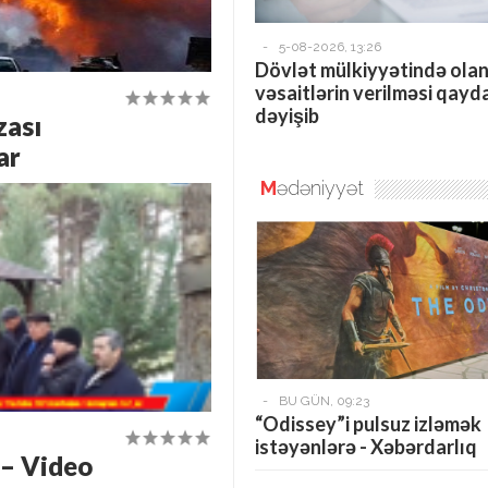
-
5-08-2026, 13:26
Dövlət mülkiyyətində olan
vəsaitlərin verilməsi qayd
dəyişib
zası
ar
M
ədəniyyət
-
BU GÜN, 09:23
“Odissey”i pulsuz izləmək
istəyənlərə - Xəbərdarlıq
 – Video