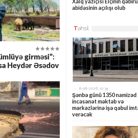
Xalq yazıçısı Elçinin qəbir
abidəsinin açılışı olub
T
əhsil
ümlüyə girməsi”:
xsa Heydər Əsədov
-
6-08-2026, 10:35
Şənbə günü 1350 namizəd
incəsənət məktəb və
mərkəzlərinə işə qəbul im
verəcək