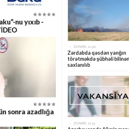
ku”-nu yıxıb -
 VİDEO
-
DÜNƏN, 11:50
Zərdabda qəsdən yanğın
törətməkdə şübhəli bilinə
saxlanılıb
gün sonra azadlığa
-
DÜNƏN, 11:15