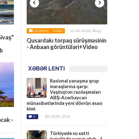
-2026, 12:31
Gündəm
/
Video
11-06-2026, 18:43
Gündəm
/
Vi
Sivaş"
əlak olan
Qusardakı torpaq sürüşməsinin
Azərbaycan h
 imiş -
- Anbaan görüntüləri+Video
2026"da gəmi
ıb
tapşırığını i
XƏBƏR LENTİ
Rasional yanaşma qrup
maraqlarına qarşı:
Vaşinqton razılaşmaları
ABŞ-Azərbaycan
münasibətlərində yeni dövrün əsası
kimi
0
-
BU GÜN, 16:01
cək -
Türkiyədə su xətti
tunelində uçqun olub - 1