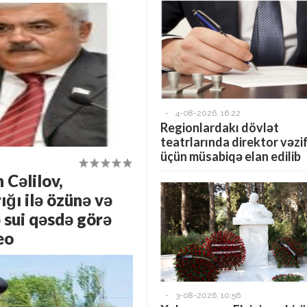
-
4-08-2026, 16:22
Regionlardakı dövlət
teatrlarında direktor vəzi
üçün müsabiqə elan edilib
 Cəlilov,
ığı ilə özünə və
ə sui qəsdə görə
eo
-
3-08-2026, 10:56