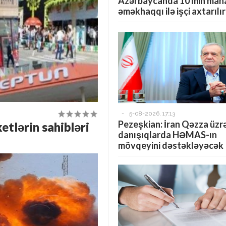
Azərbaycanda 10 min mana
əməkhaqqı ilə işçi axtarılır
-
5-08-2026, 17:13
Pezeşkian: İran Qəzza üzr
tlərin sahibləri
danışıqlarda HƏMAS-ın
mövqeyini dəstəkləyəcək