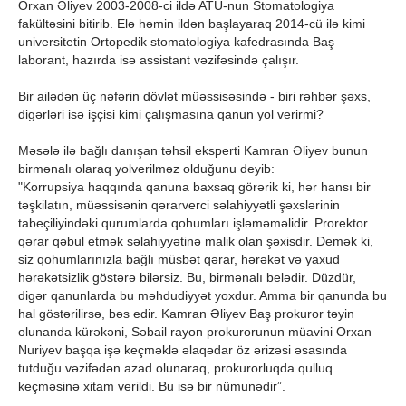
Orxan Əliyev 2003-2008-ci ildə ATU-nun Stomatologiya
fakültəsini bitirib. Elə həmin ildən başlayaraq 2014-cü ilə kimi
universitetin Ortopedik stomatologiya kafedrasında Baş
laborant, hazırda isə assistant vəzifəsində çalışır.
Bir ailədən üç nəfərin dövlət müəssisəsində - biri rəhbər şəxs,
digərləri isə işçisi kimi çalışmasına qanun yol verirmi?
Məsələ ilə bağlı danışan təhsil eksperti Kamran Əliyev bunun
birmənalı olaraq yolverilməz olduğunu deyib:
"Korrupsiya haqqında qanuna baxsaq görərik ki, hər hansı bir
təşkilatın, müəssisənin qərarverci səlahiyyətli şəxslərinin
tabeçiliyindəki qurumlarda qohumları işləməməlidir. Prorektor
qərar qəbul etmək səlahiyyətinə malik olan şəxisdir. Demək ki,
siz qohumlarınızla bağlı müsbət qərar, hərəkət və yaxud
hərəkətsizlik göstərə bilərsiz. Bu, birmənalı belədir. Düzdür,
digər qanunlarda bu məhdudiyyət yoxdur. Amma bir qanunda bu
hal göstərilirsə, bəs edir. Kamran Əliyev Baş prokuror təyin
olunanda kürəkəni, Səbail rayon prokurorunun müavini Orxan
Nuriyev başqa işə keçməklə əlaqədar öz ərizəsi əsasında
tutduğu vəzifədən azad olunaraq, prokurorluqda qulluq
keçməsinə xitam verildi. Bu isə bir nümunədir”.