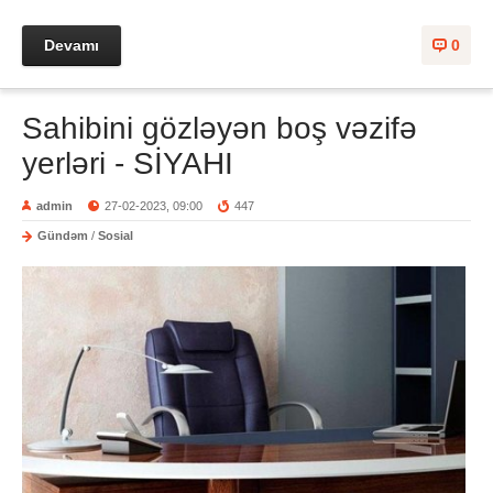
Devamı
0
Sahibini gözləyən boş vəzifə
yerləri - SİYAHI
admin
27-02-2023, 09:00
447
Gündəm
/
Sosial