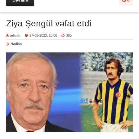
Devamı
0
Ziya Şengül vəfat etdi
admin
27-02-2023, 10:06
385
Hadisə