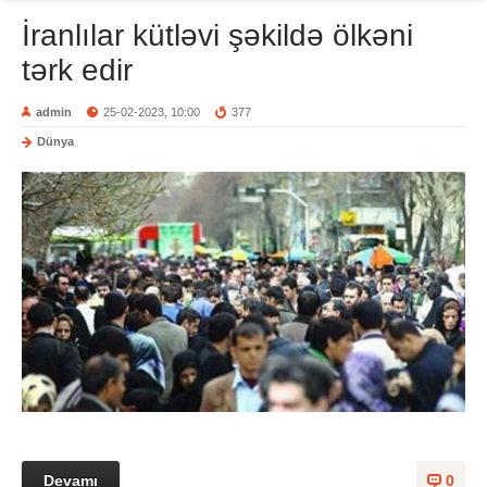
İranlılar kütləvi şəkildə ölkəni
tərk edir
admin
25-02-2023, 10:00
377
Dünya
Devamı
0