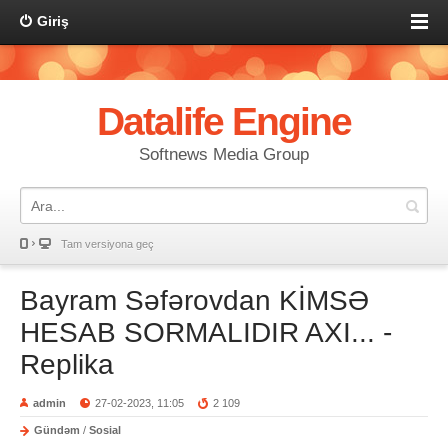
Giriş
Datalife Engine
Softnews Media Group
Tam versiyona geç
Bayram Səfərovdan KİMSƏ
HESAB SORMALIDIR AXI... -
Replika
admin
27-02-2023, 11:05
2 109
Gündəm
/
Sosial