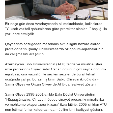
Bir neçə gün öncə Azərbaycanda ali məktəblərdə, kolleclərdə
"Yüksək vəzifəli qohumlarına görə prorektor olanlar...” başlığı ilə
yazı dərc etmişdik.
Qaynarinfo sözügedən məsələnin aktuallığını nəzərə alaraq,
prorektorların işlədiyi universitetlərdə öz qohum-əqrabalarının
da çalışmasını araşdırıb.
Azərbaycan Tibb Universitetinin (ATU) tədris və müalicə işləri
üzrə prorektoru Əliyev Sabir Cahan oğlunun çox sayda qohum-
əqrabası, ona yaxınlığı ilə seçilən şəxslər də bu ali təhsil
ocağında çalışır. Bu azmış kimi, Sabiq Əliyevin iki oğlu da -
Samir Əliyev və Orxan Əliyev də ATU-da fəaliyyət göstərir.
Samir Əliyev 1998-2001-ci ildə Bakı Dövlət Universitetini
"Hüquqşünaslıq, Cinayət hüququ cinayət prosesi kriminalistika
və məhkəmə ekspertizası ixtisası" üzrə bitirib. 2005-ci ildən ATU-
nun İctimai fənlər kafedrasında müəllim kimi fəaliyyət göstərir.