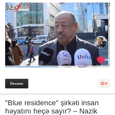
Devamı
0
"Blue residence" şirkəti insan
həyatını heçə sayır? – Nazik