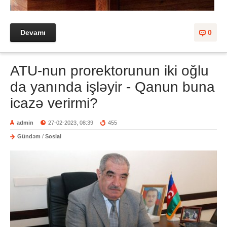
Devamı
0
ATU-nun prorektorunun iki oğlu
da yanında işləyir - Qanun buna
icazə verirmi?
admin
27-02-2023, 08:39
455
Gündəm
/
Sosial