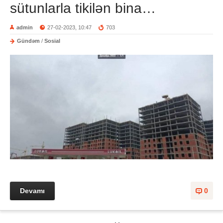
sütunlarla tikilən bina…
admin
27-02-2023, 10:47
703
Gündəm
/
Sosial
Devamı
0