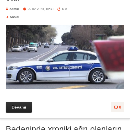
admin
25-02-2023, 10:30
408
Sosial
Devamı
0
Bədənində xroniki ağrı olanların