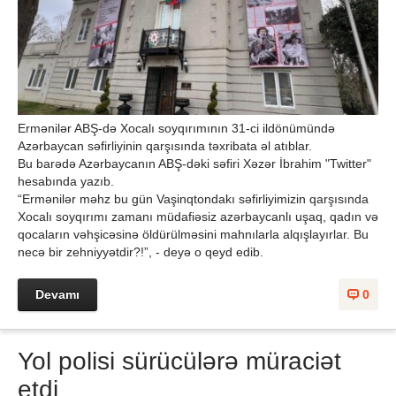
Ermənilər ABŞ-də Xocalı soyqırımının 31-ci ildönümündə
Azərbaycan səfirliyinin qarşısında təxribata əl atıblar.
Bu barədə Azərbaycanın ABŞ-dəki səfiri Xəzər İbrahim "Twitter"
hesabında yazıb.
“Ermənilər məhz bu gün Vaşinqtondakı səfirliyimizin qarşısında
Xocalı soyqırımı zamanı müdafiəsiz azərbaycanlı uşaq, qadın və
qocaların vəhşicəsinə öldürülməsini mahnılarla alqışlayırlar. Bu
necə bir zehniyyətdir?!”, - deyə o qeyd edib.
Devamı
0
Yol polisi sürücülərə müraciət
etdi