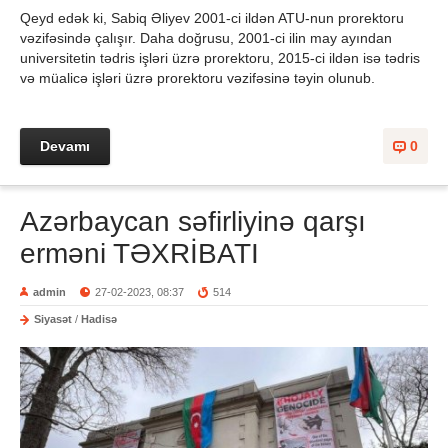
Qeyd edək ki, Sabiq Əliyev 2001-ci ildən ATU-nun prorektoru
vəzifəsində çalışır. Daha doğrusu, 2001-ci ilin may ayından
universitetin tədris işləri üzrə prorektoru, 2015-ci ildən isə tədris
və müalicə işləri üzrə prorektoru vəzifəsinə təyin olunub.
Devamı
0
Azərbaycan səfirliyinə qarşı
erməni TƏXRİBATI
admin
27-02-2023, 08:37
514
Siyasət
/
Hadisə