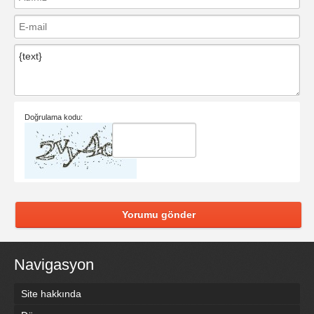
Doğrulama kodu:
Yorumu gönder
Navigasyon
Site hakkında