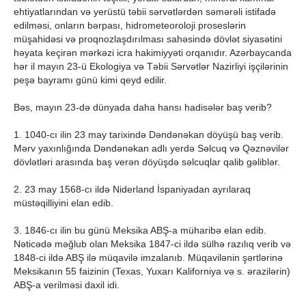
ehtiyatlarından və yerüstü təbii sərvətlərdən səmərəli istifadə
edilməsi, onların bərpası, hidrometeoroloji proseslərin
müşahidəsi və proqnozlaşdırılması sahəsində dövlət siyasətini
həyata keçirən mərkəzi icra hakimiyyəti orqanıdır. Azərbaycanda
hər il mayın 23-ü Ekologiya və Təbii Sərvətlər Nazirliyi işçilərinin
peşə bayramı günü kimi qeyd edilir.
Bəs, mayın 23-də dünyada daha hansı hadisələr baş verib?
1. 1040-cı ilin 23 may tarixindә Dəndənəkan döyüşü baş verib.
Mərv yaxınlığında Dəndənəkan adlı yerdə Səlcuq və Qəznəvilər
dövlətləri arasında baş verən döyüşdə səlcuqlar qalib gəliblər.
2. 23 may 1568-cı ildə Niderland İspaniyadan ayrılaraq
müstəqilliyini elan edib.
3. 1846-cı ilin bu günü Meksika ABŞ-a müharibə elan edib.
Nəticədə məğlub olan Meksika 1847-ci ildə sülhə razılıq verib və
1848-ci ildə ABŞ ilə müqavilə imzalanıb. Müqavilənin şərtlərinə
Meksikanın 55 faizinin (Texas, Yuxarı Kaliforniya və s. ərazilərin)
ABŞ-a verilməsi daxil idi.