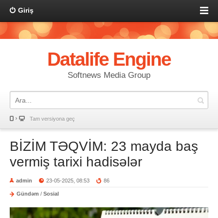
Giriş
Datalife Engine
Softnews Media Group
Tam versiyona geç
BİZİM TƏQVİM: 23 mayda baş
vermiş tarixi hadisələr
admin
23-05-2025, 08:53
86
Gündəm
/
Sosial