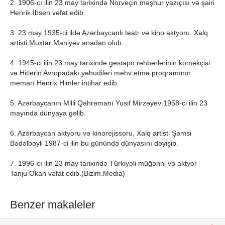
2. 1906-cı ilin 23 may tarixindә Norveçin mәşhur yazıçısı vә şairi
Henrik İbsen vәfat edib.
3. 23 may 1935-ci ildə Azərbaycanlı teatr və kino aktyoru, Xalq
artisti Muxtar Maniyev anadan olub.
4. 1945-ci ilin 23 may tarixindә gestapo rәhbәrlәrinin kömәkçisi
vә Hitlerin Avropadakı yәhudilәri mәhv etmә proqramının
memarı Henrix Himler intihar edib.
5. Azərbaycanın Milli Qəhrəmanı Yusif Mirzəyev 1958-ci ilin 23
mayında dünyaya gəlib.
6. Azərbaycan aktyoru və kinorejissoru, Xalq artisti Şəmsi
Bədəlbəyli 1987-ci ilin bu günündə dünyasını dəyişib.
7. 1996-cı ilin 23 may tarixindә Türkiyәli müğәnni vә aktyor
Tanju Okan vәfat edib.(Bizim.Media)
Benzer makaleler