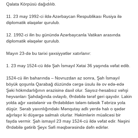
Qalata Körpüsü dağıdılıb.
11. 23 may 1992-ci ildə Azərbaycan Respublikası Rusiya ilə
diplomatik əlaqələr qurulub.
12. 1992-ci ilin bu günündə Azərbaycanla Vatikan arasında
diplomatik əlaqələr qurulub.
Mayın 23-də bu tarixi şəxsiyyətlər xatırlanır:
1. 23 may 1524-cü ildə Şah İsmayıl Xətai 36 yaşında vəfat edib.
1524-cü ilin baharında – Novruzdan az sonra, Şah İsmayıl
böyük qoşunla Qarabağ düzündə cərgə üsulu ilə ov edə-edə
Şəki hökmdarlığının ərazisinə daxil olur. Saysız-hesabsız vəhşi
heyvanları Şahdağında ovlayıb, Ərdəbilə tərəf geri qayıdır. Lakin
yolda ağır xəstələnir və Ərdəbildən tələm-tələsik Təbrizə yola
düşür. Sərab yaxınlığındakı Mənqutay adlı yerdə halı o qədər
ağırlaşır ki düşərgə salmalı olurlar. Həkimlərin müalicəsi bir
fayda vermir. Şah ismayıl 23 may 1524-cü ildə vəfat edir. Nəşini
Ərdəbilə gətirib Şeyx Səfi məqbərəsində dəfn edirlər.