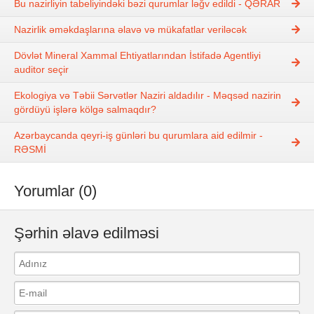
Bu nazirliyin tabeliyindəki bəzi qurumlar ləğv edildi - QƏRAR
Nazirlik əməkdaşlarına əlavə və mükafatlar veriləcək
Dövlət Mineral Xammal Ehtiyatlarından İstifadə Agentliyi
auditor seçir
Ekologiya və Təbii Sərvətlər Naziri aldadılır - Məqsəd nazirin
gördüyü işlərə kölgə salmaqdır?
Azərbaycanda qeyri-iş günləri bu qurumlara aid edilmir -
RƏSMİ
Yorumlar (0)
Şərhin əlavə edilməsi