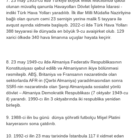
7. 23 may 1933-cü ildə Türkiyə Böyük Millət Məclisində qəbul
olunan müvafiq qanunla Havayolları Dövlət İşlətmə İdarəsi -
indiki Türk Hava Yolları yaradılıb. İlk illər Milli Müdafiə Nazirliyinə
bağlı olan qurum cəmi 23 sərnişin yerinə malik 5 təyyarə ilə
avqust ayında xidmətə başlayıb. 2022-ci ildə Türk Hava Yolları
388 təyyarəsi ilə dünyada ən böyük 9-cu avaişirkət olub. 129
xarici ölkədə 340 hava limanına uçuşlar həyata keçirir.
8. 23 may 1949-cu ildə Almaniya Federativ Respublikasının
Konstitusiyası qəbul edilib və Almaniyanın ikiyə bölünməsi
rəsmiləşib. ABŞ, Britaniya və Fransanın nəzarətində olan
sektorlarda AFR-in (Qərbi Almaniya) yaradılmasından sonra
SSRİ-nin nəzarətində olan Şərqi Almaniyada sosialist yönlü
dövlət – Almaniya Demokratik Respublikası (7 oktyabr 1949-cu
il) yarandı. 1990-cı ilin 3 oktyabrında iki respublika yenidən
birləşib.
9. 1988-ci ilin bu günü dünya şöhrətli futbolçu Mişel Platini
karyerasını sona çatdırıb.
10. 1992-ci ilin 23 may tarixindә İstanbula 117 il xidmәt edәn