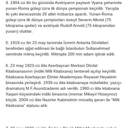
4. 1904-cü ilin bu günündə Avstriyanın paytaxtı Vyana şəhərində
yunan-Roma güləşi üzrə ilk dünya çempionatı keçirilib. Yarışda
iki çəki dərəcəsində 26 atlet mübarizə aparıb. Yunan-Roma
güləşi üzrə ilk dünya çempionları isveçli Severin Alkvist (75
kiloqrama qədər) və avstriyalı Rudolf Arnold (75 kiloqramdan
yuxarı) olublar.
5. 1919-cu ilin 23 may tarixindә İzmirin Antanta Dövlәtlәri
tәrәfindәn işğal edilmәsi ilә bağlı İstanbulun Sultanәhmәd
sәmtindә mitinq keçirilib. Mitinqdә 200 min adam iştirak edib.
6. 23 may 1923-cü ildə Azərbaycan Mərkəzi Dövlət
Kitabxanasının (indiki Milli Kitabxana) təntənəli açılışı keçirilib.
Kitabxana Azərbaycan Elmlər Akademiyası Rəyasət Heyətinin
binasında yerləşirdi. 1939-cu ildə kitabxanaya mütəfəkkir, yazıçı-
dramaturq M.F.Axundzadənin adı verilib. 1960-cı ildə kitabxana
Xaqani küçəsindəki indiki binasına (memar Mikayıl Hüseynov)
köçüb. 2004-cü ildə Nazirlər Kabinetinin müvafiq qərarı ilə “Milli
Kitabxana” statusu alıb.