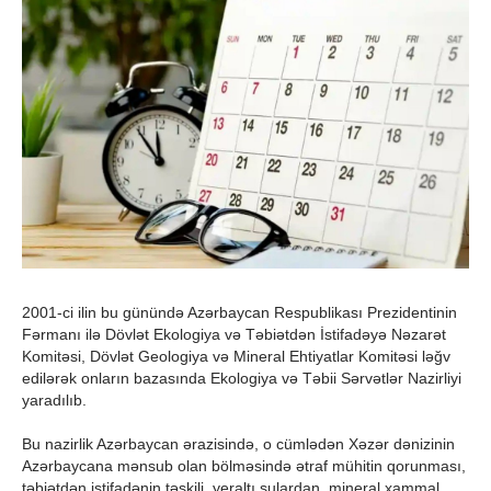
2001-ci ilin bu günündə Azərbaycan Respublikası Prezidentinin
Fərmanı ilə Dövlət Ekologiya və Təbiətdən İstifadəyə Nəzarət
Komitəsi, Dövlət Geologiya və Mineral Ehtiyatlar Komitəsi ləğv
edilərək onların bazasında Ekologiya və Təbii Sərvətlər Nazirliyi
yaradılıb.
Bu nazirlik Azərbaycan ərazisində, o cümlədən Xəzər dənizinin
Azərbaycana mənsub olan bölməsində ətraf mühitin qorunması,
təbiətdən istifadənin təşkili, yeraltı sulardan, mineral xammal