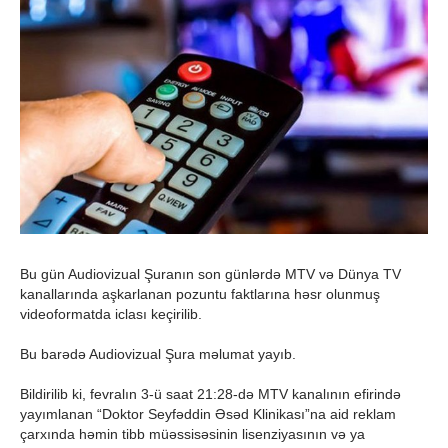
Bu gün Audiovizual Şuranın son günlərdə MTV və Dünya TV
kanallarında aşkarlanan pozuntu faktlarına həsr olunmuş
videoformatda iclası keçirilib.
Bu barədə Audiovizual Şura məlumat yayıb.
Bildirilib ki, fevralın 3-ü saat 21:28-də MTV kanalının efirində
yayımlanan “Doktor Seyfəddin Əsəd Klinikası”na aid reklam
çarxında həmin tibb müəssisəsinin lisenziyasının və ya