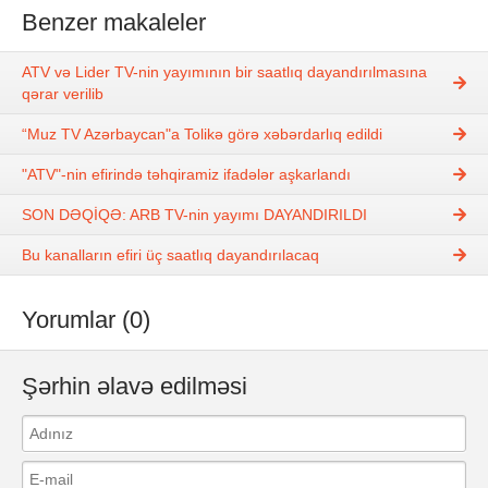
Benzer makaleler
ATV və Lider TV-nin yayımının bir saatlıq dayandırılmasına
qərar verilib
“Muz TV Azərbaycan"a Tolikə görə xəbərdarlıq edildi
"ATV"-nin efirində təhqiramiz ifadələr aşkarlandı
SON DƏQİQƏ: ARB TV-nin yayımı DAYANDIRILDI
Bu kanalların efiri üç saatlıq dayandırılacaq
Yorumlar (0)
Şərhin əlavə edilməsi