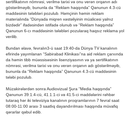
sertifikatının nömrəsi, verilmə tarixi və onu verən orqanın adı
göstərilməyib, bununla da “Reklam haqqında” Qanunun 4.3-cü
maddəsinin tələbləri pozulub. Həmçinin həmin reklam
materialında “Dünyada miqren xəstəliyinin müalicəsi yalnız
bizdədir” ifadəsindən istifadə olunub və “Reklam haqqında”
Qanunun 6-cı maddəsinin tələbləri pozularaq haqsız reklama yol
verilib.
Bundan əlavə, fevralın3-ü saat 19:40-da Dünya TV kanalının
efirində yayımlanan “Sabirabad Klinikası”na aid reklam çarxında
da həmin tibb müəssisəsinin lisenziyasının və ya sertifikatının
nömrəsi, verilmə tarixi və onu verən orqanın adı göstərilməyib,
bununla da “Reklam haqqında” Qanunun 4.3-cü maddəsinin
tələbi pozulub.
Müzakirələrdən sonra Audiovizual Şura “Media haqqında”
Qanunun 39.1.4-cü, 41.1.1-ci və 41.5-ci maddələrini rəhbər
tutaraq hər iki televiziya kanalının proqramlarının 7 fevral saat
08:00-11:00 arası 3 saatlıq dayandırılması haqqında müvafiq
qərarlar qəbul edib.