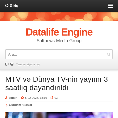
Giriş
Datalife Engine
Softnews Media Group
Tam versiyona geç
MTV və Dünya TV-nin yayımı 3
saatlıq dayandırıldı
admin
5-02-2025, 18:16
93
Gündəm
/
Sosial