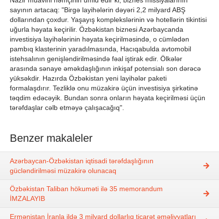
Nazir müavini həmçinin ümid edir ki, biznes missiyalarının
sayının artacaq: "Birgə layihələrin dəyəri 2,2 milyard ABŞ
dollarından çoxdur. Yaşayış komplekslərinin və hotellərin tikintisi
uğurla həyata keçirilir. Özbəkistan biznesi Azərbaycanda
investisiya layihələrinin həyata keçirilməsində, o cümlədən
pambıq klasterinin yaradılmasında, Hacıqabulda avtomobil
istehsalının genişləndirilməsində fəal iştirak edir. Ölkələr
arasında sənaye əməkdaşlığının inkişaf potensialı son dərəcə
yüksəkdir. Hazırda Özbəkistan yeni layihələr paketi
formalaşdırır. Tezliklə onu müzakirə üçün investisiya şirkətinə
təqdim edəcəyik. Bundan sonra onların həyata keçirilməsi üçün
tərəfdaşlar cəlb etməyə çalışacağıq".
Benzer makaleler
Azərbaycan-Özbəkistan iqtisadi tərəfdaşlığının
gücləndirilməsi müzakirə olunacaq
Özbəkistan Taliban hökuməti ilə 35 memorandum
İMZALAYIB
Ermənistan İranla ildə 3 milyard dollarlıq ticarət əməliyyatları