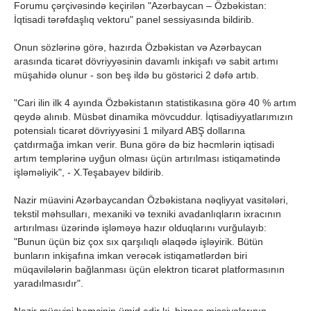
Forumu çərçivəsində keçirilən "Azərbaycan – Özbəkistan:
İqtisadi tərəfdaşlıq vektoru" panel sessiyasında bildirib.
Onun sözlərinə görə, hazırda Özbəkistan və Azərbaycan
arasında ticarət dövriyyəsinin davamlı inkişafı və sabit artımı
müşahidə olunur - son beş ildə bu göstərici 2 dəfə artıb.
"Cari ilin ilk 4 ayında Özbəkistanın statistikasına görə 40 % artım
qeydə alınıb. Müsbət dinamika mövcuddur. İqtisadiyyatlarımızın
potensialı ticarət dövriyyəsini 1 milyard ABŞ dollarına
çatdırmağa imkan verir. Buna görə də biz həcmlərin iqtisadi
artım templərinə uyğun olması üçün artırılması istiqamətində
işləməliyik", - X.Teşabayev bildirib.
Nazir müavini Azərbaycandan Özbəkistana nəqliyyat vasitələri,
tekstil məhsulları, mexaniki və texniki avadanlıqların ixracının
artırılması üzərində işləməyə hazır olduqlarını vurğulayıb:
"Bunun üçün biz çox sıx qarşılıqlı əlaqədə işləyirik. Bütün
bunların inkişafına imkan verəcək istiqamətlərdən biri
müqavilələrin bağlanması üçün elektron ticarət platformasının
yaradılmasıdır".