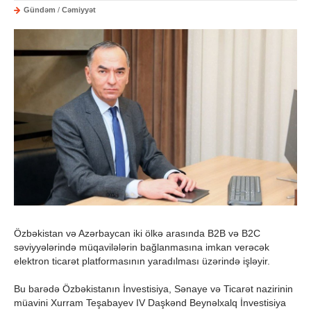
Gündəm
/
Cəmiyyət
Özbəkistan və Azərbaycan iki ölkə arasında B2B və B2C
səviyyələrində müqavilələrin bağlanmasına imkan verəcək
elektron ticarət platformasının yaradılması üzərində işləyir.
Bu barədə Özbəkistanın İnvestisiya, Sənaye və Ticarət nazirinin
müavini Xurram Teşabayev IV Daşkənd Beynəlxalq İnvestisiya