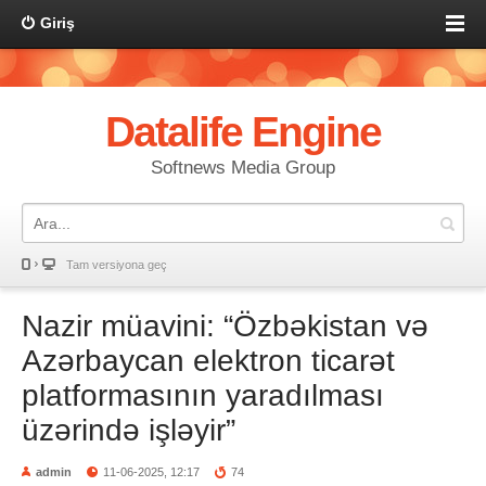
Giriş
Datalife Engine
Softnews Media Group
Tam versiyona geç
Nazir müavini: “Özbəkistan və
Azərbaycan elektron ticarət
platformasının yaradılması
üzərində işləyir”
admin
11-06-2025, 12:17
74