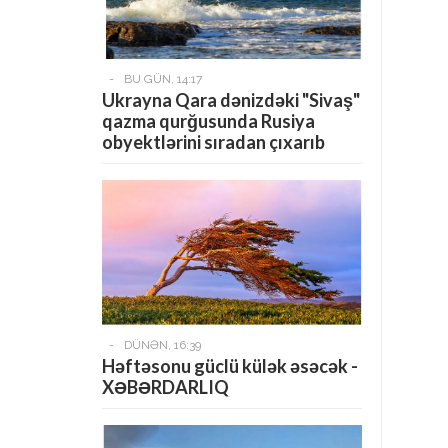
-
BU GÜN, 14:17
Ukrayna Qara dənizdəki "Sivaş"
qazma qurğusunda Rusiya
obyektlərini sıradan çıxarıb
-
DÜNƏN, 16:39
Həftəsonu güclü külək əsəcək -
XƏBƏRDARLIQ