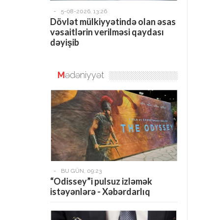
-
5-08-2026, 13:26
Dövlət mülkiyyətində olan əsas
vəsaitlərin verilməsi qaydası
dəyişib
M
ədəniyyət
-
BU GÜN, 09:23
“Odissey”i pulsuz izləmək
istəyənlərə - Xəbərdarlıq