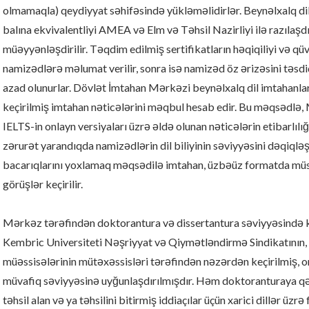
olmamaqla) qeydiyyat səhifəsində yükləməlidirlər. Beynəlxalq dil 
balına ekvivalentliyi AMEA və Elm və Təhsil Nazirliyi ilə razılaş
müəyyənləşdirilir. Təqdim edilmiş sertifikatların həqiqiliyi və q
namizədlərə məlumat verilir, sonra isə namizəd öz ərizəsini təsdi
azad olunurlar. Dövlət İmtahan Mərkəzi beynəlxalq dil imtahanla
keçirilmiş imtahan nəticələrini məqbul hesab edir. Bu məqsədl
IELTS-in onlayn versiyaları üzrə əldə olunan nəticələrin etibarlılı
zərurət yarandıqda namizədlərin dil biliyinin səviyyəsini dəqiqlə
bacarıqlarını yoxlamaq məqsədilə imtahan, üzbəüz formatda müs
görüşlər keçirilir.
Mərkəz tərəfindən doktorantura və dissertantura səviyyəsində ke
Kembric Universiteti Nəşriyyat və Qiymətləndirmə Sindikatının, h
müəssisələrinin mütəxəssisləri tərəfindən nəzərdən keçirilmiş, o
müvafiq səviyyəsinə uyğunlaşdırılmışdır. Həm doktoranturaya q
təhsil alan və ya təhsilini bitirmiş iddiaçılar üçün xarici dillər üz