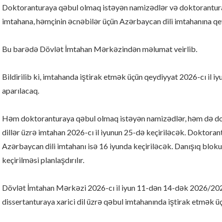
Doktoranturaya qəbul olmaq istəyən namizədlər və doktoranturada
imtahana, həmçinin əcnəbilər üçün Azərbaycan dili imtahanına qey
Bu barədə Dövlət İmtahan Mərkəzindən məlumat veirlib.
Bildirilib ki, imtahanda iştirak etmək üçün qeydiyyat 2026-cı il
aparılacaq.
Həm doktoranturaya qəbul olmaq istəyən namizədlər, həm də dok
dillər üzrə imtahan 2026-cı il iyunun 25-də keçiriləcək. Doktoran
Azərbaycan dili imtahanı isə 16 iyunda keçiriləcək. Danışıq bloku
keçirilməsi planlaşdırılır.
Dövlət İmtahan Mərkəzi 2026-cı il iyun 11-dən 14-dək 2026/2027
dissertanturaya xarici dil üzrə qəbul imtahanında iştirak etmək üç