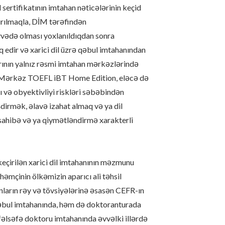
sertifikatının imtahan nəticələrinin keçid
dırılmaqla, DİM tərəfindən
üvvədə olması yoxlanıldıqdan sonra
q edir və xarici dil üzrə qəbul imtahanından
rının yalnız rəsmi imtahan mərkəzlərində
ə, Mərkəz TOEFL iBT Home Edition, eləcə də
ğı və obyektivliyi riskləri səbəbindən
şdirmək, əlavə izahat almaq və ya dil
ahibə və ya qiymətləndirmə xarakterli
çirilən xarici dil imtahanının məzmunu
əmçinin ölkəmizin aparıcı ali təhsil
nların rəy və tövsiyələrinə əsasən CEFR-ın
əbul imtahanında, həm də doktoranturada
rə fəlsəfə doktoru imtahanında əvvəlki illərdə