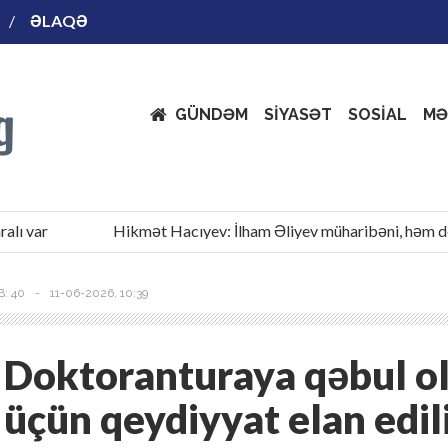
ƏLAQƏ
GÜNDƏM
SİYASƏT
SOSİAL
MƏ
var
Hikmət Hacıyev: İlham Əliyev müharibəni, həm də sü
: 40
-
11-06-2026, 10:39
Doktoranturaya qəbul o
üçün qeydiyyat elan edil