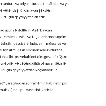
rtantura və adyunkturada təhsil alan və ya
n və vətəndaşlığı olmayan şəxslərin
əri üçün qeydiyyat elan edir.
maq üçün sənədlərini Azərbaycan
nə, elmi müəssisə və təşkilatlarına təqdim
təhsil müəssisələrində, elmi müəssisə və
rbi təhsil müəssisələrində adyunkturada
ytında (https://ekabinet.dim.gov.az/ ) "Şəxsi
, əcnəbilər və vətəndaşlığı olmayan şəxslər
mək üçün qeydiyyatdan keçməlidirlər.
net" yaratdıqdan sonra həmin kabinetin pul
əbləğində pul vəsaitini (xarici dil