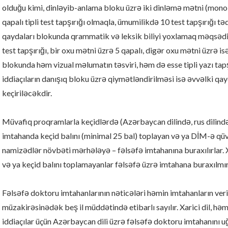
olduğu kimi, dinləyib-anlama bloku üzrə iki dinləmə mətni (monol
qapalı tipli test tapşırığı olmaqla, ümumilikdə 10 test tapşırığı
qaydaları blokunda qrammatik və leksik biliyi yoxlamaq məqsədilə
test tapşırığı, bir oxu mətni üzrə 5 qapalı, digər oxu mətni üzrə isə
blokunda həm vizual məlumatın təsviri, həm də esse tipli yazı ta
iddiaçıların danışıq bloku üzrə qiymətləndirilməsi isə əvvəlki q
keçiriləcəkdir.
Müvafiq proqramlarla keçidlərdə (Azərbaycan dilində, rus dilində) 
imtahanda keçid balını (minimal 25 bal) toplayan və ya DİM-ə qü
namizədlər növbəti mərhələyə – fəlsəfə imtahanına buraxılırlar. 
və ya keçid balını toplamayanlar fəlsəfə üzrə imtahana buraxılmır
Fəlsəfə doktoru imtahanlarının nəticələri həmin imtahanların veril
müzakirəsinədək beş il müddətində etibarlı sayılır. Xarici dil, h
iddiaçılar üçün Azərbaycan dili üzrə fəlsəfə doktoru imtahanını uğ