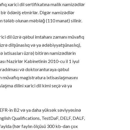
iq xarici dil sertifikatına malik namizədlər
ç bir ödəniş etmirlər. Digər namizədlər
an tələb olunan məbləğ (110 manat) silinir.
ici dil üzrə qəbul imtahanı zamanı müvafiq
 üzrə dilşünaslıq və ya ədəbiyyatşünaslıq),
mə ixtisasları üzrə) bitirən namizədlərin
ı Nazirlər Kabinetinin 2010-cu il 1 iyul
yaradılması və doktoranturaya qəbul
n müvafiq magistratura ixtisaslaşmasını
aşma dilini xarici dil kimi seçə və ya
CEFR-in B2 və ya daha yüksək səviyyəsinə
nglish Qualifications, TestDaF, DELF, DALF,
faylda (hər faylın ölçüsü 300 kb-dan çox