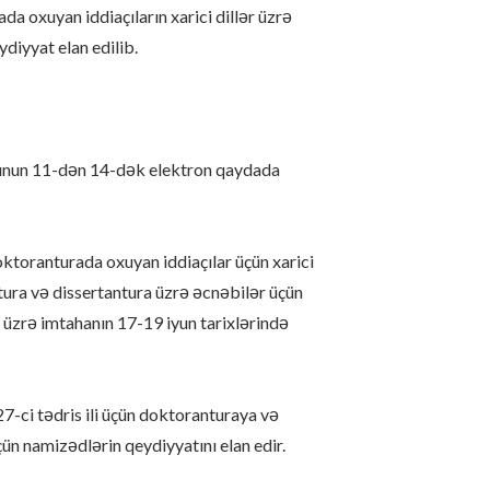
 oxuyan iddiaçıların xarici dillər üzrə
diyyat elan edilib.
 iyunun 11-dən 14-dək elektron qaydada
toranturada oxuyan iddiaçılar üçün xarici
tura və dissertantura üzrə əcnəbilər üçün
 üzrə imtahanın 17-19 iyun tarixlərində
-ci tədris ili üçün doktoranturaya və
ün namizədlərin qeydiyyatını elan edir.