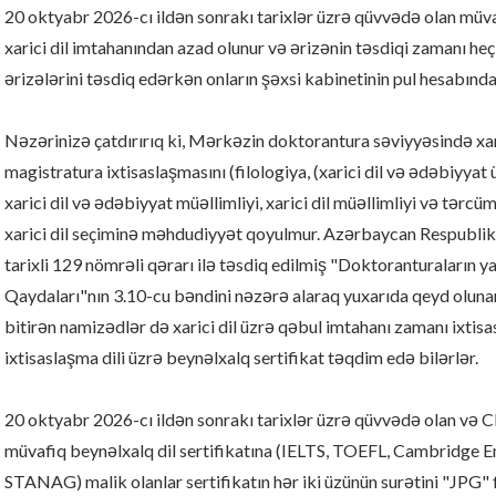
20 oktyabr 2026-cı ildən sonrakı tarixlər üzrə qüvvədə olan müvaf
xarici dil imtahanından azad olunur və ərizənin təsdiqi zamanı he
ərizələrini təsdiq edərkən onların şəxsi kabinetinin pul hesabınd
Nəzərinizə çatdırırıq ki, Mərkəzin doktorantura səviyyəsində xar
magistratura ixtisaslaşmasını (filologiya, (xarici dil və ədəbiyyat
xarici dil və ədəbiyyat müəllimliyi, xarici dil müəllimliyi və tərcü
xarici dil seçiminə məhdudiyyət qoyulmur. Azərbaycan Respublikas
tarixli 129 nömrəli qərarı ilə təsdiq edilmiş "Doktoranturaların 
Qaydaları"nın 3.10-cu bəndini nəzərə alaraq yuxarıda qeyd oluna
bitirən namizədlər də xarici dil üzrə qəbul imtahanı zamanı ixtisasl
ixtisaslaşma dili üzrə beynəlxalq sertifikat təqdim edə bilərlər.
20 oktyabr 2026-cı ildən sonrakı tarixlər üzrə qüvvədə olan və 
müvafiq beynəlxalq dil sertifikatına (IELTS, TOEFL, Cambridge E
STANAG) malik olanlar sertifikatın hər iki üzünün surətini "JPG" 