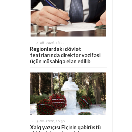
-
4-08-2026, 16:22
Regionlardakı dövlət
teatrlarında direktor vəzifəsi
üçün müsabiqə elan edilib
-
3-08-2026, 10:56
Xalq yazıçısı Elçinin qəbirüstü