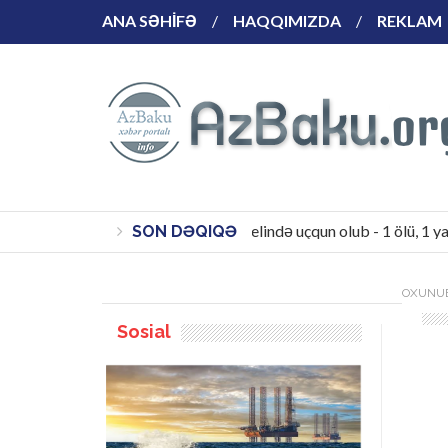
ANA SƏHİFƏ
HAQQIMIZDA
REKLAM
Türkiyədə su xətti tunelində uçqun olub - 1 ölü, 1 yaralı 
SON DƏQIQƏ
OXUNUB
Sosial