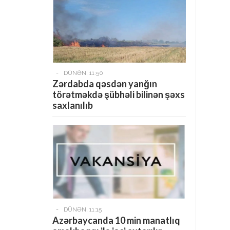
-
DÜNƏN, 11:50
Zərdabda qəsdən yanğın
törətməkdə şübhəli bilinən şəxs
saxlanılıb
-
DÜNƏN, 11:15
Azərbaycanda 10 min manatlıq