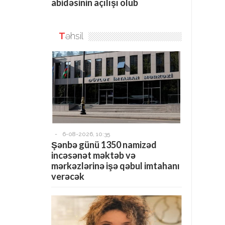
abidəsinin açılışı olub
T
əhsil
-
6-08-2026, 10:35
Şənbə günü 1350 namizəd
incəsənət məktəb və
mərkəzlərinə işə qəbul imtahanı
verəcək