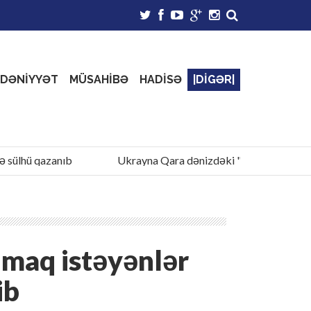
DƏNİYYƏT
MÜSAHİBƏ
HADİSƏ
|DİGƏR|
lhü qazanıb
Ukrayna Qara dənizdəki "Sivaş" qazma qurğus
lmaq istəyənlər
ib