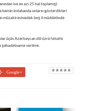
nından isə ən azı 25 bal toplamış)
a həmin imtahanda onların göstərdikləri
lkin müzakirəsinədək beş il müddətində
çılar üçün Azərbaycan dili üzrə fəlsəfə
na şəhadətnamə verilmir.
Google+