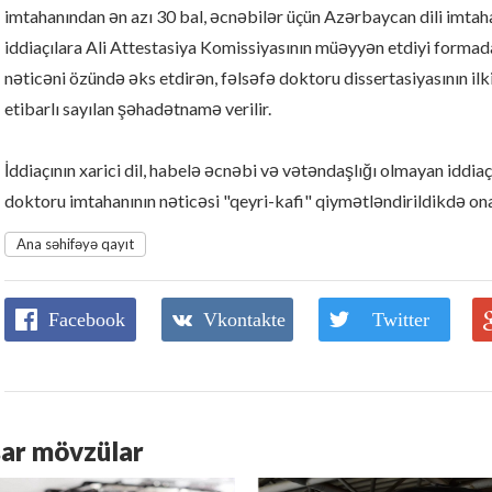
imtahanından ən azı 30 bal, əcnəbilər üçün Azərbaycan dili imtaha
iddiaçılara Ali Attestasiya Komissiyasının müəyyən etdiyi formad
nəticəni özündə əks etdirən, fəlsəfə doktoru dissertasiyasının i
etibarlı sayılan şəhadətnamə verilir.
İddiaçının xarici dil, habelə əcnəbi və vətəndaşlığı olmayan iddia
doktoru imtahanının nəticəsi "qeyri-kafi" qiymətləndirildikdə o
Ana səhifəyə qayıt
Facebook
Vkontakte
Twitter
ar mövzülar