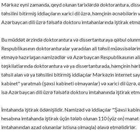
Mərkəz eyni zamanda, qeyd olunan tarixlərdə doktorantura, disse
təhsilini bitirmiş iddiaçıların xarici dil üzrə, həmçinin əcnəbiləri
Azərbaycan dili üzrə fəlsəfə doktoru imtahanlarında iştirak etməl
Bu müddət ərzində doktorantura və dissertanturaya qəbul olun
Respublikasının doktoranturalar yaradılan ali təhsil müəssisələri
etməyə hazırlaşan namizədlər və Azərbaycan Respublikasının ali 
təşkilatlarında doktorantura və ya dissertanturada, həmçinin hə
təhsil alan və ya təhsilini bitirmiş iddiaçılar Mərkəzin internet sa
kabinet" yaratmalı (şəxsi kabineti olmayanlar) və xarici dil üzrə
isə Azərbaycan dili üzrə fəlsəfə doktoru imtahanında iştirak et
İmtahanda iştirak ödənişlidir. Namizəd və iddiaçılar "Şəxsi kabi
hesabına imtahanda iştirak üçün tələb olunan 110 (yüz on) manat m
imtahanından azad olunanlar istisna olmaqla) əlavə etməlidirlər.