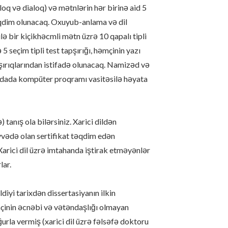
oq və dialoq) və mətnlərin hər birinə aid 5
 təqdim olunacaq. Oxuyub-anlama və dil
 bir kiçikhəcmli mətn üzrə 10 qapalı tipli
 5 seçim tipli test tapşırığı, həmçinin yazı
pşırıqlarından istifadə olunacaq. Namizəd və
aydada kompüter proqramı vasitəsilə həyata
tanış ola bilərsiniz. Xarici dildən
vvədə olan sertifikat təqdim edən
Xarici dil üzrə imtahanda iştirak etməyənlər
lar.
diyi tarixdən dissertasiyanın ilkin
əmçinin əcnəbi və vətəndaşlığı olmayan
urla vermiş (xarici dil üzrə fəlsəfə doktoru