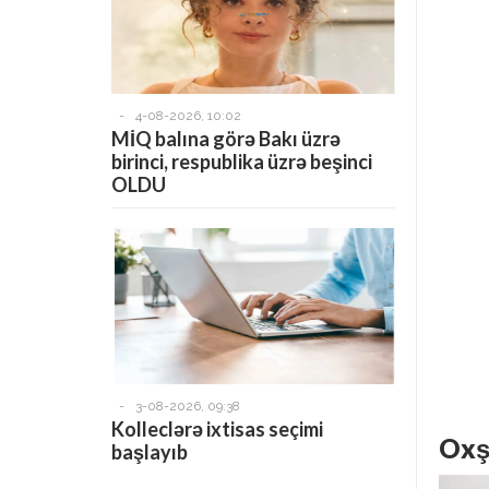
-
4-08-2026, 10:02
MİQ balına görə Bakı üzrə
birinci, respublika üzrə beşinci
OLDU
-
3-08-2026, 09:38
Kolleclərə ixtisas seçimi
Oxş
başlayıb