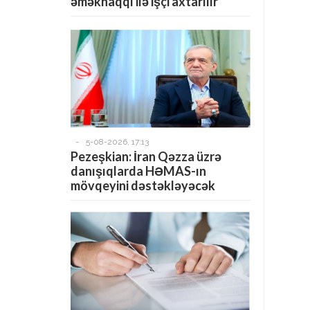
əməkhaqqı ilə işçi axtarılır
-
5-08-2026, 17:13
Pezeşkian: İran Qəzza üzrə
danışıqlarda HƏMAS-ın
mövqeyini dəstəkləyəcək