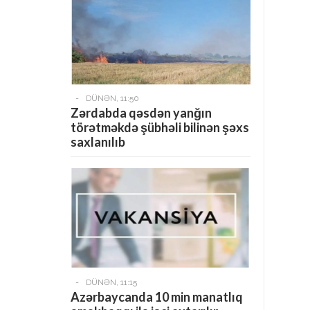
-
DÜNƏN, 11:50
Zərdabda qəsdən yanğın
törətməkdə şübhəli bilinən şəxs
saxlanılıb
-
DÜNƏN, 11:15
Azərbaycanda 10 min manatlıq