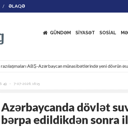
ƏLAQƏ
GÜNDƏM
SİYASƏT
SOSİAL
MƏ
ılaşmaları ABŞ-Azərbaycan münasibətlərində yeni dövrün əsası k
: 49
-
7-07-2026, 16:15
Azərbaycanda dövlət suv
bərpa edildikdən sonra i