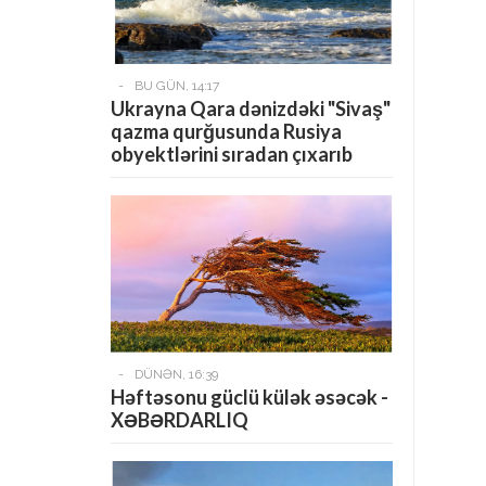
-
BU GÜN, 14:17
Ukrayna Qara dənizdəki "Sivaş"
qazma qurğusunda Rusiya
obyektlərini sıradan çıxarıb
-
DÜNƏN, 16:39
Həftəsonu güclü külək əsəcək -
XƏBƏRDARLIQ