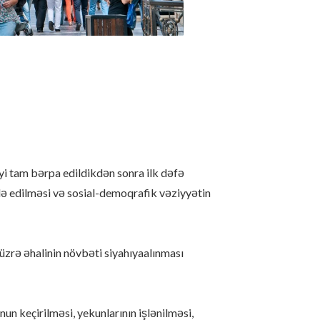
yi tam bərpa edildikdən sonra ilk dəfə
də edilməsi və sosial-demoqrafik vəziyyətin
üzrə əhalinin növbəti siyahıyaalınması
onun keçirilməsi, yekunlarının işlənilməsi,