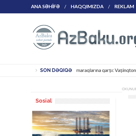
ANA SƏHİFƏ
HAQQIMIZDA
REKLAM
Rasional yanaşma qrup maraqlarına qarşı: Vaşinqton raz
SON DƏQIQƏ
OXUNUB
Sosial