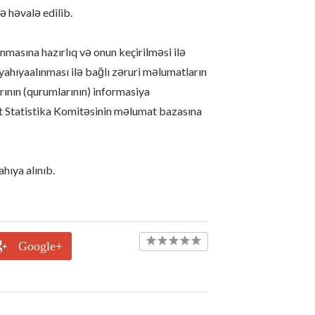
ə həvalə edilib.
masına hazırlıq və onun keçirilməsi ilə
iyahıyaalınması ilə bağlı zəruri məlumatların
rının (qurumlarının) informasiya
t Statistika Komitəsinin məlumat bazasına
hıya alınıb.
Google+