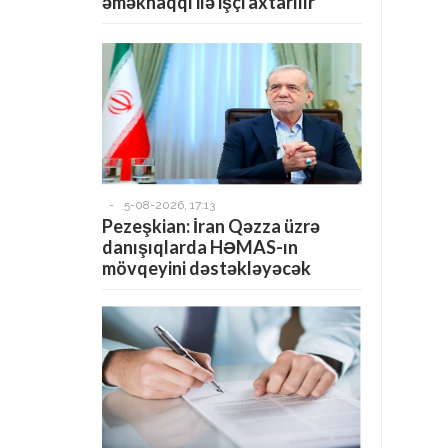
əməkhaqqı ilə işçi axtarılır
-
5-08-2026, 17:13
Pezeşkian: İran Qəzza üzrə
danışıqlarda HƏMAS-ın
mövqeyini dəstəkləyəcək