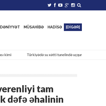
DƏNİYYƏT
MÜSAHİBƏ
HADİSƏ
|DİGƏR|
imi
Türkiyədə su xətti tunelində uçqun olub - 1 ölü, 1 yaral
erenliyi tam
lk dəfə əhalinin