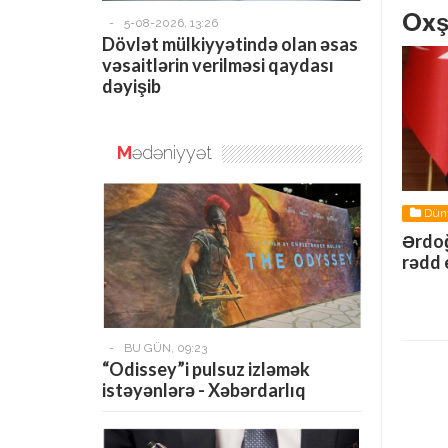
Oxş
-
5-08-2026, 13:26
Dövlət mülkiyyətində olan əsas
vəsaitlərin verilməsi qaydası
dəyişib
M
ədəniyyət
Dün
Ərdoğ
rədd 
-
BU GÜN, 09:23
“Odissey”i pulsuz izləmək
istəyənlərə - Xəbərdarlıq