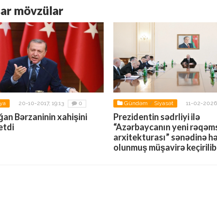
ar mövzülar
ya
20-10-2017, 19:13
0
Gündəm
/
Siyasət
11-02-2026,
0
an Bərzaninin xahişini
Prezidentin sədrliyi ilə
etdi
“Azərbaycanın yeni rəqəm
arxitekturası” sənədinə h
olunmuş müşavirə keçirilib