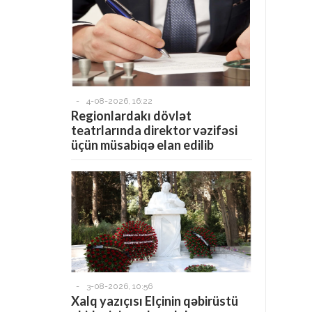
-
4-08-2026, 16:22
Regionlardakı dövlət
teatrlarında direktor vəzifəsi
üçün müsabiqə elan edilib
-
3-08-2026, 10:56
Xalq yazıçısı Elçinin qəbirüstü