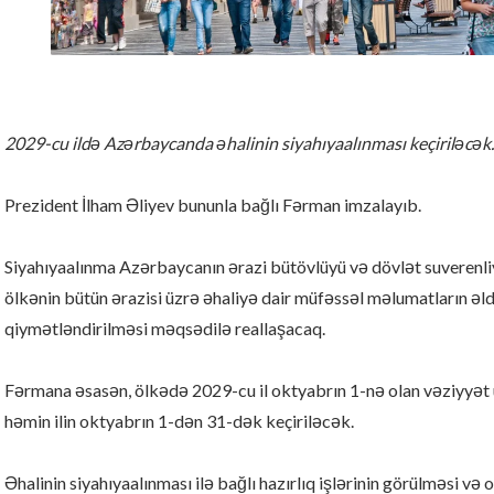
2029-cu ildə Azərbaycanda əhalinin siyahıyaalınması keçiriləcək.
Prezident İlham Əliyev bununla bağlı Fərman imzalayıb.
Siyahıyaalınma Azərbaycanın ərazi bütövlüyü və dövlət suverenli
ölkənin bütün ərazisi üzrə əhaliyə dair müfəssəl məlumatların əl
qiymətləndirilməsi məqsədilə reallaşacaq.
Fərmana əsasən, ölkədə 2029-cu il oktyabrın 1-nə olan vəziyyət 
həmin ilin oktyabrın 1-dən 31-dək keçiriləcək.
Əhalinin siyahıyaalınması ilə bağlı hazırlıq işlərinin görülməsi və 