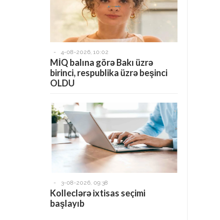
-
4-08-2026, 10:02
MİQ balına görə Bakı üzrə
birinci, respublika üzrə beşinci
OLDU
-
3-08-2026, 09:38
Kolleclərə ixtisas seçimi
başlayıb