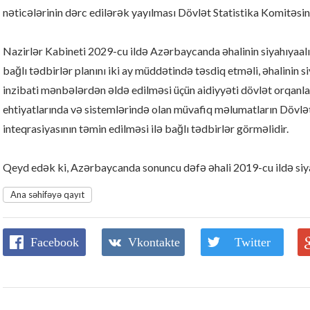
nəticələrinin dərc edilərək yayılması Dövlət Statistika Komitəsin
Nazirlər Kabineti 2029-cu ildə Azərbaycanda əhalinin siyahıyaalın
bağlı tədbirlər planını iki ay müddətində təsdiq etməli, əhalinin s
inzibati mənbələrdən əldə edilməsi üçün aidiyyəti dövlət orqanla
ehtiyatlarında və sistemlərində olan müvafiq məlumatların Dövlə
inteqrasiyasının təmin edilməsi ilə bağlı tədbirlər görməlidir.
Qeyd edək ki, Azərbaycanda sonuncu dəfə əhali 2019-cu ildə siya
Ana səhifəyə qayıt
Facebook
Vkontakte
Twitter