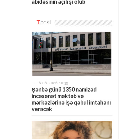
abidəsinin açılışı olub
T
əhsil
-
6-08-2026, 10:35
Şənbə günü 1350 namizəd
incəsənət məktəb və
mərkəzlərinə işə qəbul imtahanı
verəcək