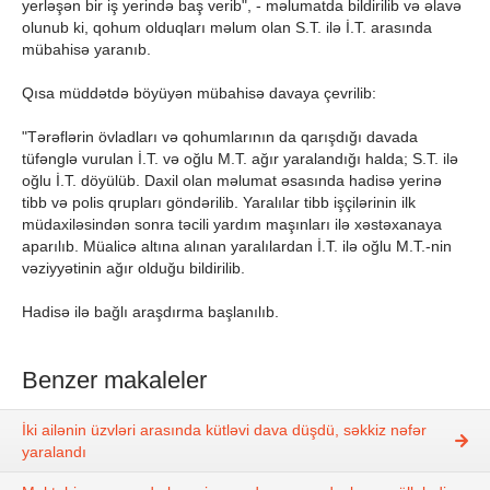
yerləşən bir iş yerində baş verib", - məlumatda bildirilib və əlavə
olunub ki, qohum olduqları məlum olan S.T. ilə İ.T. arasında
mübahisə yaranıb.
Qısa müddətdə böyüyən mübahisə davaya çevrilib:
"Tərəflərin övladları və qohumlarının da qarışdığı davada
tüfənglə vurulan İ.T. və oğlu M.T. ağır yaralandığı halda; S.T. ilə
oğlu İ.T. döyülüb. Daxil olan məlumat əsasında hadisə yerinə
tibb və polis qrupları göndərilib. Yaralılar tibb işçilərinin ilk
müdaxiləsindən sonra təcili yardım maşınları ilə xəstəxanaya
aparılıb. Müalicə altına alınan yaralılardan İ.T. ilə oğlu M.T.-nin
vəziyyətinin ağır olduğu bildirilib.
Hadisə ilə bağlı araşdırma başlanılıb.
Benzer makaleler
İki ailənin üzvləri arasında kütləvi dava düşdü, səkkiz nəfər
yaralandı