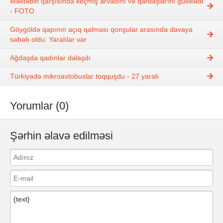
Məktəbin qarşısında keçmiş arvadını və qardaşlarını güllələdi
- FOTO
Göygöldə qapının açıq qalması qonşular arasında davaya
səbəb oldu: Yaralılar var
Ağdaşda qadınlar dalaşdı
Türkiyədə mikroavtobuslar toqquşdu - 27 yaralı
Yorumlar (0)
Şərhin əlavə edilməsi