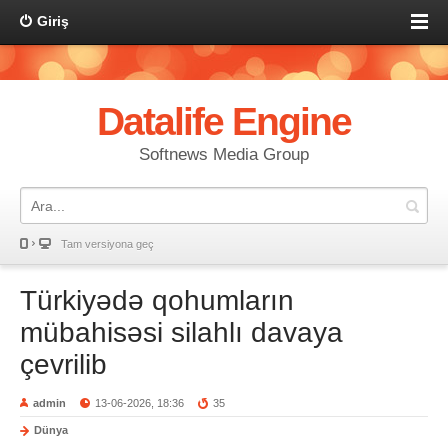
Giriş
Datalife Engine
Softnews Media Group
Tam versiyona geç
Türkiyədə qohumların
mübahisəsi silahlı davaya
çevrilib
admin
13-06-2026, 18:36
35
Dünya