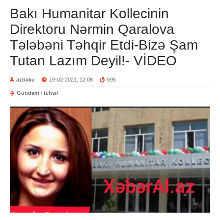
Bakı Humanitar Kollecinin
Direktoru Nərmin Qaralova
Tələbəni Təhqir Etdi-Bizə Şam
Tutan Lazım Deyil!- VİDEO
azbaku
19-02-2021, 12:08
695
Gündəm
/
tehsil