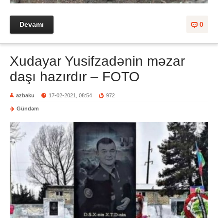
Devamı
0
Xudayar Yusifzadənin məzar
daşı hazırdır – FOTO
azbaku
17-02-2021, 08:54
972
Gündəm