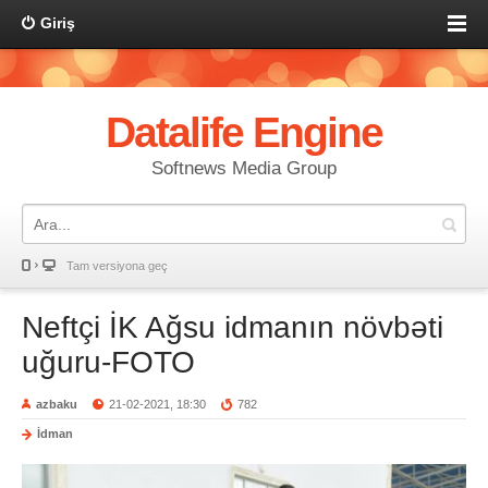
Giriş
Datalife Engine
Softnews Media Group
Tam versiyona geç
Neftçi İK Ağsu idmanın növbəti
uğuru-FOTO
azbaku
21-02-2021, 18:30
782
İdman