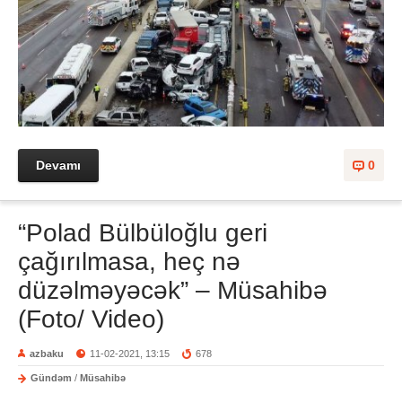
Devamı
0
“Polad Bülbüloğlu geri
çağırılmasa, heç nə
düzəlməyəcək” – Müsahibə
(Foto/ Video)
azbaku
11-02-2021, 13:15
678
Gündəm
/
Müsahibə