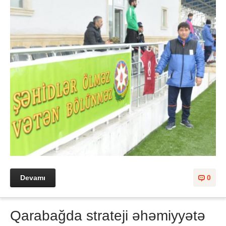
Devamı
0
Qarabağda strateji əhəmiyyətə