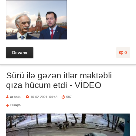
Devamı
0
Sürü ilə gəzən itlər məktəbli
qıza hücum etdi - VİDEO
azbaku
10-02-2021, 04:43
587
Dünya