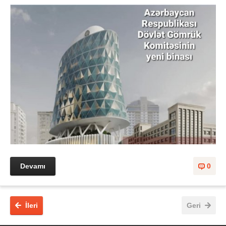
Devamı
0
İleri
Geri