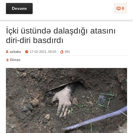
Devamı
0
İçki üstündə dalaşdığı atasını
diri-diri basdırdı
azbaku
17-02-2021, 09:03
481
Dünya