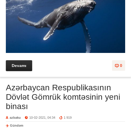
Devamı
0
Azərbaycan Respublikasının
Dövlət Gömrük komtəsinin yeni
binası
azbaku
10-02-2021, 04:34
1 919
Gündəm