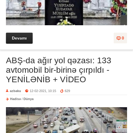
Devamı
0
ABŞ-da ağır yol qəzası: 133
avtomobil bir-birinə çırpıldı -
YENİLƏNİB + VİDEO
azbaku
12-02-2021, 10:15
629
Hadisə
/
Dünya