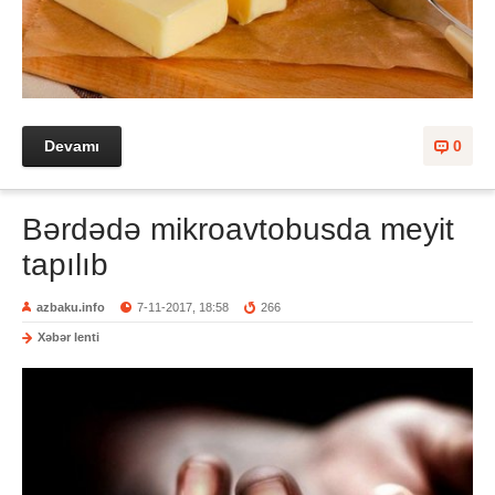
Devamı
0
Bərdədə mikroavtobusda meyit
tapılıb
azbaku.info
7-11-2017, 18:58
266
Xəbər lenti