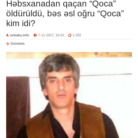
Həbsxanadan qaçan “Qoca”
öldürüldü, bəs əsl oğru “Qoca”
kim idi?
azbaku.info
7-11-2017, 19:10
1 202
Gündəm