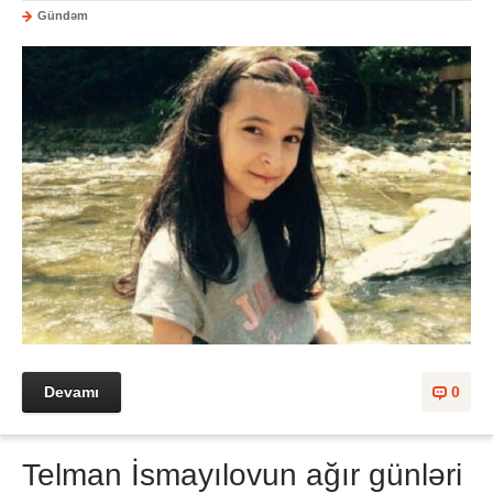
Gündəm
Devamı
0
Telman İsmayılovun ağır günləri