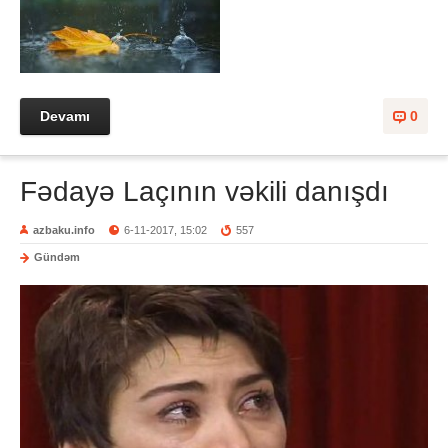
Devamı
0
Fədayə Laçının vəkili danışdı
azbaku.info
6-11-2017, 15:02
557
Gündəm