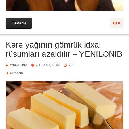
Devamı
0
Kərə yağının gömrük idxal
rüsumları azaldılır – YENİLƏNİB
azbaku.info
7-11-2017, 19:02
393
Gündəm