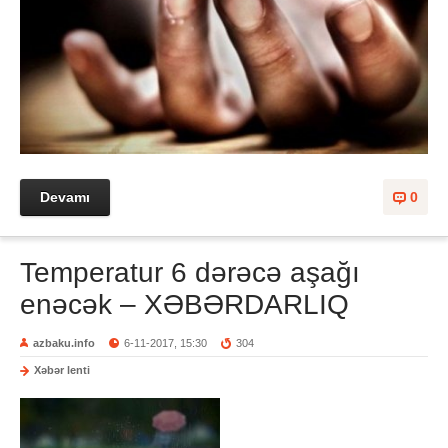
Devamı
0
Temperatur 6 dərəcə aşağı
enəcək – XƏBƏRDARLIQ
azbaku.info
6-11-2017, 15:30
304
Xəbər lenti