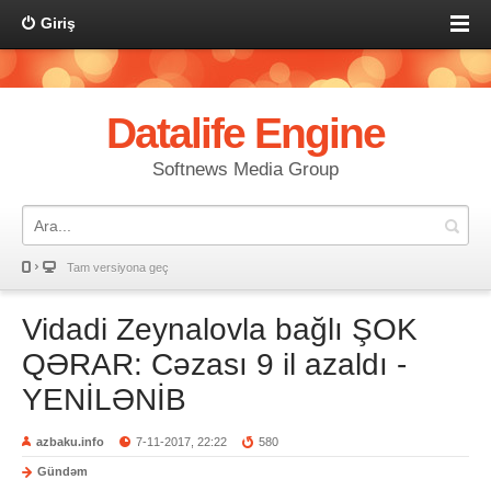
Giriş
Datalife Engine
Softnews Media Group
Tam versiyona geç
Vidadi Zeynalovla bağlı ŞOK
QƏRAR: Cəzası 9 il azaldı -
YENİLƏNİB
azbaku.info
7-11-2017, 22:22
580
Gündəm