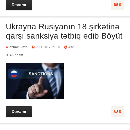
Devamı
0
Ukrayna Rusiyanın 18 şirkətinə
qarşı sanksiya tətbiq edib Böyüt
azbaku.info
7-11-2017, 21:50
432
Gündəm
Devamı
0