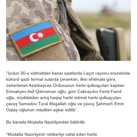
“İyulun 30-u xidmətdən kənar saatlarda Laçın rayonu ərazisində
kükürd qazlı termal sularda çimərkən, ilkin ehtimala görə,
zəhərlənən Azərbaycan Ordusunun hərbi qulluqçuları kapitan
Emnalıyev Asif Qəhrəman oğlu, gizir Cəbrayılov Fərid Famil
oğlu, müddətdən artıq həqiqi hərbi xidmət hərbi qulluqçuları
çavuş Səmədov Tural Maşallah oğlu və çavuş Şahmarlı Emin
Oqtay oğlunun meyitləri aşkar edilib”.
Bu barədə Müdafiə Nazirliyindən bildirilib.
“Müdafiə Nazirliyinin rəhbərliyi vəfat edən hərbi