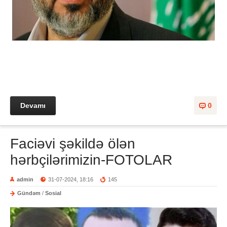
Devamı
0
Faciəvi şəkildə ölən
hərbçilərimizin-FOTOLAR
admin
31-07-2024, 18:16
145
Gündəm
/
Sosial