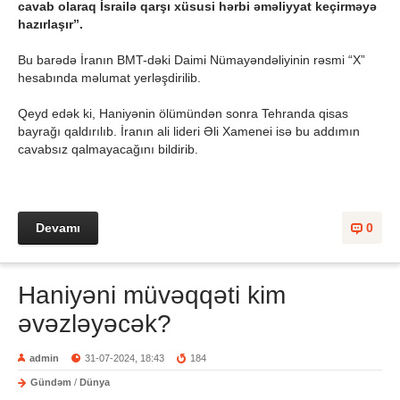
cavab olaraq İsrailə qarşı xüsusi hərbi əməliyyat keçirməyə
hazırlaşır”.
Bu barədə İranın BMT-dəki Daimi Nümayəndəliyinin rəsmi “X”
hesabında məlumat yerləşdirilib.
Qeyd edək ki, Haniyənin ölümündən sonra Tehranda qisas
bayrağı qaldırılıb. İranın ali lideri Əli Xamenei isə bu addımın
cavabsız qalmayacağını bildirib.
Devamı
0
Haniyəni müvəqqəti kim
əvəzləyəcək?
admin
31-07-2024, 18:43
184
Gündəm
/
Dünya