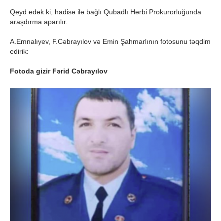
Qeyd edək ki, hadisə ilə bağlı Qubadlı Hərbi Prokurorluğunda
araşdırma aparılır.
A.Emnalıyev, F.Cəbrayılov və Emin Şahmarlının fotosunu təqdim
edirik:
Fotoda gizir Fərid Cəbrayılov