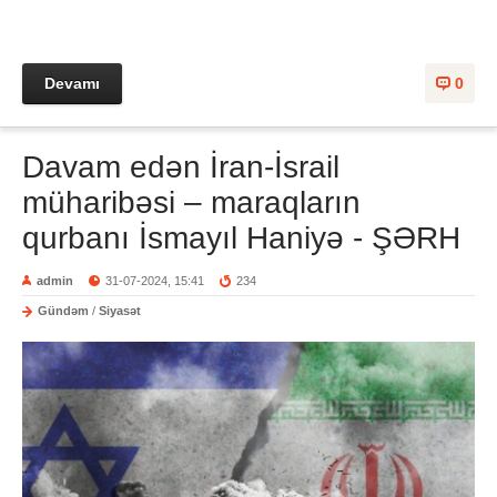
Devamı
0
Davam edən İran-İsrail
müharibəsi – maraqların
qurbanı İsmayıl Haniyə - ŞƏRH
admin
31-07-2024, 15:41
234
Gündəm
/
Siyasət