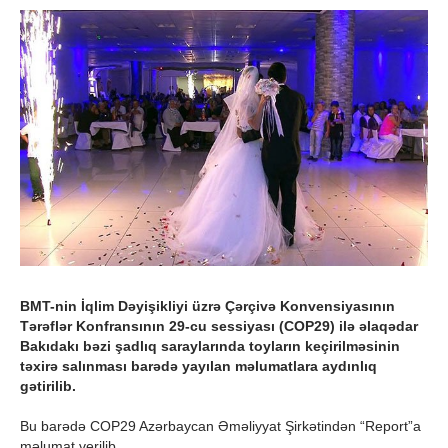
BMT-nin İqlim Dəyişikliyi üzrə Çərçivə Konvensiyasının
Tərəflər Konfransının 29-cu sessiyası (COP29) ilə əlaqədar
Bakıdakı bəzi şadlıq saraylarında toyların keçirilməsinin
təxirə salınması barədə yayılan məlumatlara aydınlıq
gətirilib.
Bu barədə COP29 Azərbaycan Əməliyyat Şirkətindən “Report”a
məlumat verilib.