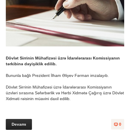
Dövlət Sirrinin Mühafizəsi üzrə İdarələrarası Komissiyanın
tərkibinə dəyişiklik edilib.
Bununla bağlı Prezident İlham Əliyev Fərman imzalayıb.
Dövlət Sirrinin Mühafizəsi üzrə İdarələrarası Komissiyanın
üzvləri sırasına Səfərbərlik və Hərbi Xidmətə Çağırış üzrə Dövlət
Xidməti rəisinin müavini daxil edilib.
Devamı
0