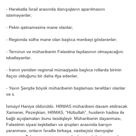
- Hərəkatla İsrail arasında danışıqların aparılmasını
istəməyənlər;
- Pekin qətnaməsinə mane olanlar;
- Regionda sülhə mane olan başlıca mənbəyi göstərənlər;
- Terrorun və müharibənin Fələstinə faydasının olmayacağını
isbatlayanlar;
- İranın yenidən regional münaqişədə başlıca rollarda birinin
ifaçısı olduğunu bir daha ifşa edənlər;
- Yaxın Şərqdə böyük müharibənin başlaması tərəfdarı olanlar
və s.
İsmayıl Haniyə öldürüldü. HƏMAS müharibəni davam etdirəcək.
Xamənei, Pezeşkian, HƏMAS, “Hizbullah”, husilərin hadisə ilə
bağlı açıqlamaları bunu təsdiqləyir. Müharibənin dayanması,
Fələstinin siyasi təşkilatları və qrupları arasında barışın
yaranması, onların İsraillə birbaşa, vasitəçisiz danışıqlar