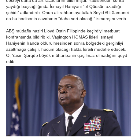
dəstəyi daha da artıracaqlarını bildirmişdi. Hadisəndən sonra
yaydığı başsağlığında İsmayıl Haniyəni “əl-Qüdsün azadlığı
şəhidi” adlandırıb. Onun ali rəhbəri ayətullah Seyid Əli Xamənei
də bu hadisənin cavabının “daha sərt olacağı” ismarışını verib.
ABŞ müdafiə naziri Lloyd Ostin Filippində keçirdiyi mətbuat
konfransında bildirib ki, Vaşinqton HƏMAS lideri İsmayıl
Haniyənin İranda öldürülməsindən sonra bölgədəki gərginliyi
azaltmağa çalışır, hücum olacağı halda İsraili müdafiə edəcək.
O, Yaxın Şərqdə böyük müharibənin qaçılmaz olmadığını qeyd
edib.