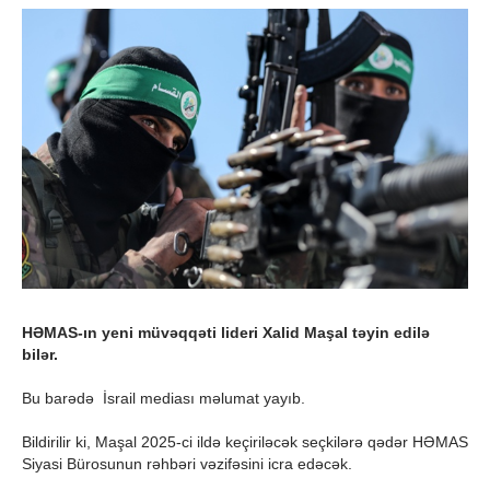
HƏMAS-ın yeni müvəqqəti lideri Xalid Maşal təyin edilə
bilər.
Bu barədə İsrail mediası məlumat yayıb.
Bildirilir ki, Maşal 2025-ci ildə keçiriləcək seçkilərə qədər HƏMAS
Siyasi Bürosunun rəhbəri vəzifəsini icra edəcək.