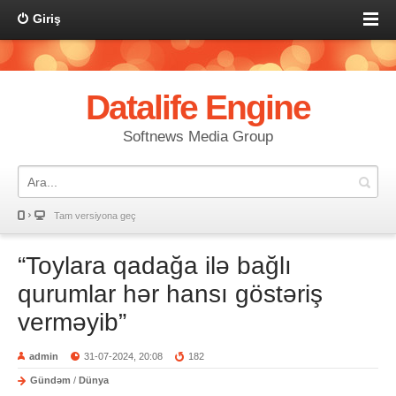
Giriş
Datalife Engine
Softnews Media Group
Tam versiyona geç
“Toylara qadağa ilə bağlı
qurumlar hər hansı göstəriş
verməyib”
admin
31-07-2024, 20:08
182
Gündəm
/
Dünya