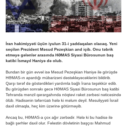
İran hakimiyyəti üçün iyulun 31-i yaddaqalan olacaq. Yeni
seçilən Prezident Məsud Pezeşkian and içib. Onu təbrik
etməyə gələnlər arasında HƏMAS Siyasi Bürosunun baş
katibi İsmayıl Haniyə də olub.
Bundan bir gün əvvəl isə Məsud Pezeşkian Haniyə ilə görüşdə
HƏMAS-ın apardığı mübarizəni dəstəkləyəcəklərini bildirib.
Qarşı tərəf də göstərdikləri yardımla bağlı İrana təşəkkür edib.
Bu görüşdən sonrakı gecə HƏMAS Siyasi Bürosunun baş katibi
Tehranda mənzil qərargahında nöqtəvi raket zərbəsi nəticəsində
ölüb. Hadisənin təfərrüatı hələ ki məlum deyil. Məsuliyyəti İsrail
daxil olmaqla, heç kim üzərinə götürməyib.
Ancaq bu, HƏMAS-a çox ağır zərbədir. Hələ ki bu hadisə ilə
bağlı şərhlər daxil olur. Fələstin dövlətinin başçısı Mahmud