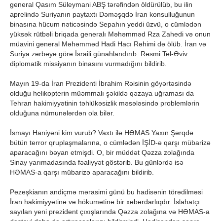
general Qasım Süleymani ABŞ tərəfindən öldürülüb, bu ilin
aprelində Suriyanın paytaxtı Dəməşqdə İran konsulluğunun
binasına hücum nəticəsində Sepahın yeddi üzvü, o cümlədən
yüksək rütbəli briqada generalı Məhəmməd Rza Zahedi və onun
müavini general Məhəmməd Hadi Hacı Rəhimi də ölüb. İran və
Suriya zərbəyə görə İsraili günahlandırıb. Rəsmi Tel-Əviv
diplomatik missiyanın binasını vurmadığını bildirib.
Mayın 19-da İran Prezidenti İbrahim Rəisinin göyərtəsində
olduğu helikopterin müəmmalı şəkildə qəzaya uğraması da
Tehran hakimiyyətinin təhlükəsizlik məsələsində problemlərin
olduğuna nümunələrdən ola bilər.
İsmayı Haniyəni kim vurub? Vaxtı ilə HƏMAS Yaxın Şərqdə
bütün terror qruplaşmalarına, o cümlədən İŞİD-ə qarşı mübarizə
aparacağını bəyan etmişdi. O, bir müddət Qəzza zolağında
Sinay yarımadasında fəaliyyət göstərib. Bu günlərdə isə
HƏMAS-a qarşı mübarizə aparacağını bildirib.
Pezeşkianın andiçmə mərasimi günü bu hadisənin törədilməsi
İran hakimiyyətinə və hökumətinə bir xəbərdarlıqdır. İslahatçı
sayılan yeni prezident çıxışlarında Qəzza zolağına və HƏMAS-a