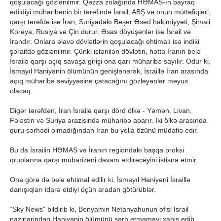
qoşulacağı gözlənilmir. Qəzza zolağında HƏMAS-ın bayraq
edildiyi müharibənin bir tərəfində İsrail, ABŞ və onun müttəfiqləri,
qarşı tərəfdə isə İran, Suriyadakı Bəşər Əsəd hakimiyyəti, Şimali
Koreya, Rusiya və Çin durur. Əsas döyüşənlər isə İsrail və
İrandır. Onlara əlavə dövlətlərin qoşulacağı ehtimalı isə indiki
şəraitdə gözlənilmir. Çünki istənilən dövlətin, hətta İranın belə
İsrailə qarşı açıq savaşa girişi ona qarı müharibə sayılır. Odur ki,
İsmayıl Haniyənin ölümünün genişlənərək, İsraillə İran arasında
açıq müharibə səviyyəsinə çatacağını gözləyənlər məyus
olacaq.
Digər tərəfdən, İran İsrailə qarşı dörd ölkə - Yəmən, Livan,
Fələstin və Suriya ərazisində müharibə aparır. İki ölkə arasında
quru sərhədi olmadığından İran bu yolla özünü müdafiə edir.
Bu da İsrailin HƏMAS və İranın regiondakı başqa proksi
qruplarına qarşı mübarizəni davam etdirəcəyini istisna etmir.
Ona görə də belə ehtimal edilir ki, İsmayıl Haniyəni İsraillə
danışıqları idarə etdiyi üçün aradan götürüblər.
“Sky News” bildirib ki, Benyamin Netanyahunun ofisi İsrail
nazirlərindən Haniyənin ölümünü şərh etməməyi xahiş edib.