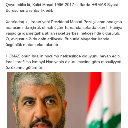
Qeye edilib ki, Xalid Maşal 1996-2017-ci illərdə HƏMAS Siyasi
Bürosununa rəhbərlik edib.
Xatırladaq ki, İranın yeni Prezidenti Məsud Pezeşkianın andiçmə
mərasimində iştirak etmək üçün Tehranda səfərdə olan İ. Haniyə
yaşadığı iqamətgaha atılan raket zərbəsi nəticəsində öldürülüb.
O, avqustun 2-də dəfn ediləcək. Bununla əlaqədar İranda
üçgünlük matəm elan olunub.
HƏMAS onun İsrailin hücumu nəticəsində öldüyünü bəyan edib.
İsrail tərəfi isə İsmayıl Haniyənin öldürülməsinə görə məsuliyyəti
öz üzərinə götürmür.