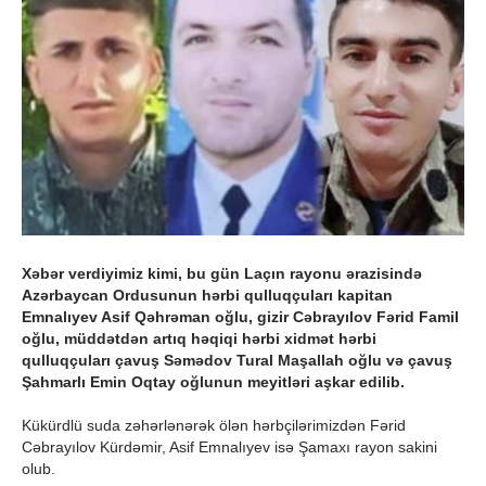
Xəbər verdiyimiz kimi, bu gün Laçın rayonu ərazisində
Azərbaycan Ordusunun hərbi qulluqçuları kapitan
Emnalıyev Asif Qəhrəman oğlu, gizir Cəbrayılov Fərid Famil
oğlu, müddətdən artıq həqiqi hərbi xidmət hərbi
qulluqçuları çavuş Səmədov Tural Maşallah oğlu və çavuş
Şahmarlı Emin Oqtay oğlunun meyitləri aşkar edilib.
Kükürdlü suda zəhərlənərək ölən hərbçilərimizdən Fərid
Cəbrayılov Kürdəmir, Asif Emnalıyev isə Şamaxı rayon sakini
olub.