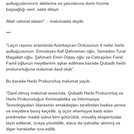
qulluqçularımızın ailələrinə və yaxınlarına dərin hüznlə
başsağlığı verir, səbir diləyir.
Allah rəhmət eləsin!”, - məlumatda deyilir.
***
“Laçın rayonu ərazisində Azərbaycan Ordusunun 4 nəfər hərbi
qulluqçusunun- Emnalıyev Asif Qəhrəman oğlu, Səmədov Tural
Maşallah oğlu, Şahmarlı Emin Oqtay oğlu və Cəbrayılov Fərid
Famil oğlunun meyitlərinin aşkar edilməsi barədə Qubadlı hərbi
prokurorluğuna məlumat daxil olub”.
Bu barədə Hərbi Prokurorluq məlumat yayıb.
“Daxil olmuş məlumat əsasında Qubadlı Hərbi Prokurorluq və
Hərbi Prokurorluğun Kriminalistika və İnformasiya
Texnologiyaları İdarəsinin əməkdaşları tərəfindən hadisə yerinə
və meyitlərə baxış keçirilib, iş üçün əhəmiyyət kəsb edən
predmetlər maddi sübut kimi götürülüb, müvafiq ekspertizalar
təyin edilərək, icraya yönəldilib, eləcə də izahatlar alınmış və
digər hərəkətlər icra edilib.