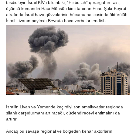
təsdiqləyir. İsrail KİV-i bildirib ki, “Hizbullah” qərargahın rəisi,
üçüncü komandiri Hacı Möhsün kimi tanınan Fuad Şukr Beyrut
ətrafında İsrail hava qüvvələrinin hücumu nəticəsində öldürülüb.
İsrail Livanın paytaxtı Beyruta hava zərbələri endirib.
İsrailin Livan və Yəməndə keçirdiyi son əməliyyatlar regionda
silahlı qarşıdurmanı artıracağı, gücləndirəcəyi ehtimalını da
artırır.
Ancaq bu savaşa regional və bölgədən kənar aktorların