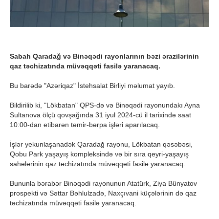
Sabah Qaradağ və Binəqədi rayonlarının bəzi ərazilərinin
qaz təchizatında müvəqqəti fasilə yaranacaq.
Bu barədə "Azəriqaz" İstehsalat Birliyi məlumat yayıb.
Bildirilib ki, "Lökbatan" QPS-də və Binəqədi rayonundakı Ayna
Sultanova ölçü qovşağında 31 iyul 2024-cü il tarixində saat
10:00-dan etibarən təmir-bərpa işləri aparılacaq.
İşlər yekunlaşanadək Qaradağ rayonu, Lökbatan qəsəbəsi,
Qobu Park yaşayış kompleksində və bir sıra qeyri-yaşayış
sahələrinin qaz təchizatında müvəqqəti fasilə yaranacaq.
Bununla bərabər Binəqədi rayonunun Atatürk, Ziya Bünyatov
prospekti və Səttar Bəhlulzadə, Naxçıvani küçələrinin də qaz
təchizatında müvəqqəti fasilə yaranacaq.