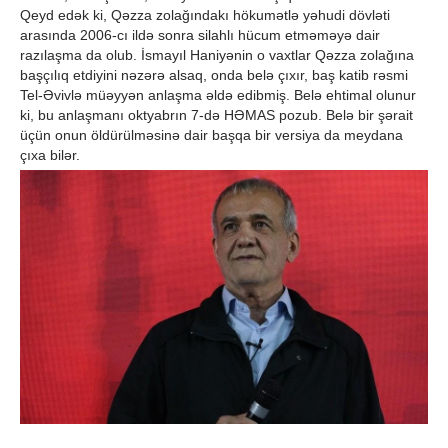
Qeyd edək ki, Qəzza zolağındakı hökumətlə yəhudi dövləti
arasında 2006-cı ildə sonra silahlı hücum etməməyə dair
razılaşma da olub. İsmayıl Haniyənin o vaxtlar Qəzza zolağına
başçılıq etdiyini nəzərə alsaq, onda belə çıxır, baş katib rəsmi
Tel-Əvivlə müəyyən anlaşma əldə edibmiş. Belə ehtimal olunur
ki, bu anlaşmanı oktyabrın 7-də HƏMAS pozub. Belə bir şərait
üçün onun öldürülməsinə dair başqa bir versiya da meydana
çıxa bilər.