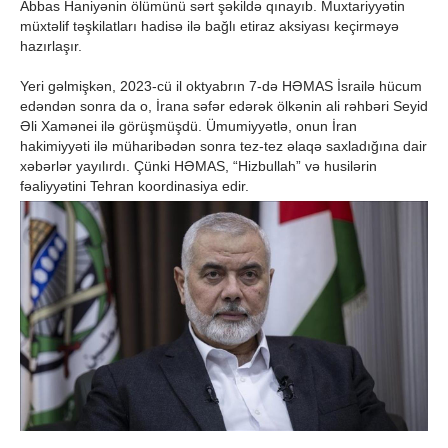
Abbas Haniyənin ölümünü sərt şəkildə qınayıb. Muxtariyyətin
müxtəlif təşkilatları hadisə ilə bağlı etiraz aksiyası keçirməyə
hazırlaşır.
Yeri gəlmişkən, 2023-cü il oktyabrın 7-də HƏMAS İsrailə hücum
edəndən sonra da o, İrana səfər edərək ölkənin ali rəhbəri Seyid
Əli Xamənei ilə görüşmüşdü. Ümumiyyətlə, onun İran
hakimiyyəti ilə müharibədən sonra tez-tez əlaqə saxladığına dair
xəbərlər yayılırdı. Çünki HƏMAS, “Hizbullah” və husilərin
fəaliyyətini Tehran koordinasiya edir.