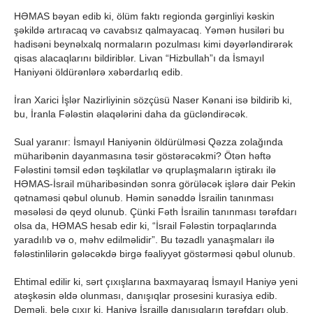
HƏMAS bəyan edib ki, ölüm faktı regionda gərginliyi kəskin
şəkildə artıracaq və cavabsız qalmayacaq. Yəmən husiləri bu
hadisəni beynəlxalq normaların pozulması kimi dəyərləndirərək
qisas alacaqlarını bildiriblər. Livan “Hizbullah”ı da İsmayıl
Haniyəni öldürənlərə xəbərdarlıq edib.
İran Xarici İşlər Nazirliyinin sözçüsü Naser Kənani isə bildirib ki,
bu, İranla Fələstin əlaqələrini daha da gücləndirəcək.
Sual yaranır: İsmayıl Haniyənin öldürülməsi Qəzza zolağında
müharibənin dayanmasına təsir göstərəcəkmi? Ötən həftə
Fələstini təmsil edən təşkilatlar və qruplaşmaların iştirakı ilə
HƏMAS-İsrail müharibəsindən sonra görüləcək işlərə dair Pekin
qətnaməsi qəbul olunub. Həmin sənəddə İsrailin tanınması
məsələsi də qeyd olunub. Çünki Fəth İsrailin tanınması tərəfdarı
olsa da, HƏMAS hesab edir ki, “İsrail Fələstin torpaqlarında
yaradılıb və o, məhv edilməlidir”. Bu təzadlı yanaşmaları ilə
fələstinlilərin gələcəkdə birgə fəaliyyət göstərməsi qəbul olunub.
Ehtimal edilir ki, sərt çıxışlarına baxmayaraq İsmayıl Haniyə yeni
atəşkəsin əldə olunması, danışıqlar prosesini kurasiya edib.
Deməli, belə çıxır ki, Haniyə İsraillə danışıqların tərəfdarı olub.