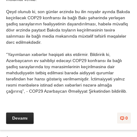
Qeyd olunub ki, son günlər ərzində bu ilin noyabr ayında Bakıda
keçiriləcək COP29 konfransı ilə bağlı Bakı şəhərində yerləşən
şadlıq saraylarının fəaliyyətinin dayandırılması, habelə müvafiq
dövr ərzində paytaxt Bakıda toyların keçirilməsinin təxirə
salınması ilə bağlı media məkanında müxtəlif təfsirli məqalələr
dərc edilməkdədir.
“Yayımlanan xəbərlər həqiqəti əks etdirmir. Bildiririk ki,
Azərbaycanın ev sahibliyi edəcəyi COP29 konfransı ilə bağlı
şadlıq saraylarında toy mərasimlərinin keçirilməsinə dair
məhdudiyyətin tətbiq edilməsi barədə aidiyyəti qurumlar
tərəfindən hər hansı göstəriş verilməmişdir. İctimaiyyəti yalnız
rəsmi mənbələrə istinad edən xəbərləri nəzərə almağa
çağırırıq”, - COP29 Azərbaycan Əməliyyat Şirkətindən bildirilib.
Devamı
0