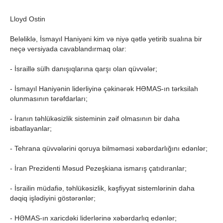
Lloyd Ostin
Beləliklə, İsmayıl Haniyəni kim və niyə qətlə yetirib sualına bir
neçə versiyada cavablandırmaq olar:
- İsraillə sülh danışıqlarına qarşı olan qüvvələr;
- İsmayıl Haniyənin liderliyinə çəkinərək HƏMAS-ın tərksilah
olunmasının tərəfdarları;
- İranın təhlükəsizlik sisteminin zəif olmasının bir daha
isbatlayanlar;
- Tehrana qüvvələrini qoruya bilməməsi xəbərdarlığını edənlər;
- İran Prezidenti Məsud Pezeşkiana ismarış çatıdıranlar;
- İsrailin müdafiə, təhlükəsizlik, kəşfiyyat sistemlərinin daha
dəqiq işlədiyini göstərənlər;
- HƏMAS-ın xaricdəki liderlərinə xəbərdarlıq edənlər;