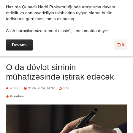
Hazırda Qubadlı Hərbi Prokurorluğunda araşdırma davam
etdirilir və qanunvericiliyin tələblərinə uyğun olaraq bütün
tədbirlərin görülməsi təmin olunacaq.
Allah hərbçilərimizə rəhmət eləsin”, - məlumatda deyilir.
Devamı
0
O da dövlət sirrinin
mühafizəsində iştirak edəcək
admin
31-07-2024, 14:32
172
Gündəm