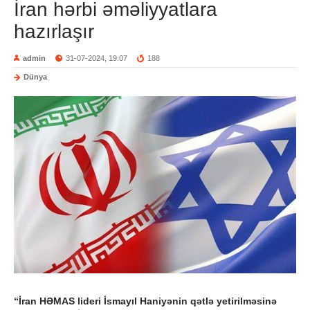
İran hərbi əməliyyatlara
hazırlaşır
admin
31-07-2024, 19:07
188
Dünya
“İran HƏMAS lideri İsmayıl Haniyənin qətlə yetirilməsinə