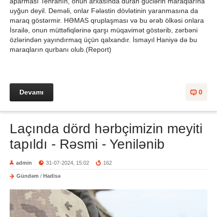
aparması Tehranın, onun arxasında duran güclərin maraqlarına
uyğun deyil. Deməli, onlar Fələstin dövlətinin yaranmasına da
maraq göstərmir. HƏMAS qruplaşması və bu ərəb ölkəsi onlara
İsrailə, onun müttəfiqlərinə qarşı müqavimət göstərib, zərbəni
özlərindən yayındırmaq üçün qalxandır. İsmayıl Haniyə də bu
maraqların qurbanı olub.(Report)
Devamı
0
Laçında dörd hərbçimizin meyiti
tapıldı - Rəsmi - Yenilənib
admin
31-07-2024, 15:02
162
Gündəm
/
Hadisə