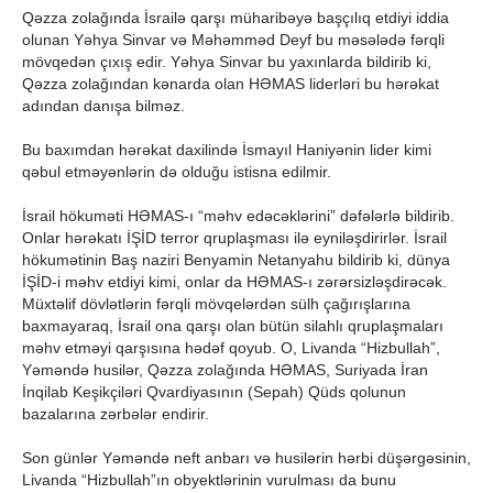
Qəzza zolağında İsrailə qarşı müharibəyə başçılıq etdiyi iddia
olunan Yəhya Sinvar və Məhəmməd Deyf bu məsələdə fərqli
mövqedən çıxış edir. Yəhya Sinvar bu yaxınlarda bildirib ki,
Qəzza zolağından kənarda olan HƏMAS liderləri bu hərəkat
adından danışa bilməz.
Bu baxımdan hərəkat daxilində İsmayıl Haniyənin lider kimi
qəbul etməyənlərin də olduğu istisna edilmir.
İsrail hökuməti HƏMAS-ı “məhv edəcəklərini” dəfələrlə bildirib.
Onlar hərəkatı İŞİD terror qruplaşması ilə eyniləşdirirlər. İsrail
hökumətinin Baş naziri Benyamin Netanyahu bildirib ki, dünya
İŞİD-i məhv etdiyi kimi, onlar da HƏMAS-ı zərərsizləşdirəcək.
Müxtəlif dövlətlərin fərqli mövqelərdən sülh çağırışlarına
baxmayaraq, İsrail ona qarşı olan bütün silahlı qruplaşmaları
məhv etməyi qarşısına hədəf qoyub. O, Livanda “Hizbullah”,
Yəməndə husilər, Qəzza zolağında HƏMAS, Suriyada İran
İnqilab Keşikçiləri Qvardiyasının (Sepah) Qüds qolunun
bazalarına zərbələr endirir.
Son günlər Yəməndə neft anbarı və husilərin hərbi düşərgəsinin,
Livanda “Hizbullah”ın obyektlərinin vurulması da bunu